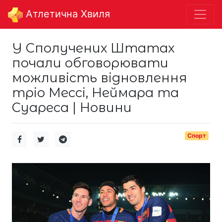
Aтлетична Хвиля
У Сполучених Штатах
почали обговорювати
можливість відновлення
тріо Мессі, Неймара та
Суареса | Новини
Спорт