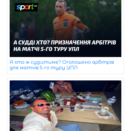
А хто ж судитиме? Оголошено арбітрів
для матчів 5-го туру УПЛ