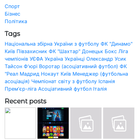
Спорт
Бізнес
Політика
Tags
Національна збірна України з футболу
ФК "Динамо"
Київ
Півзахисник
ФК "Шахтар" Донецьк
Бокс
Ліга
чемпіонів УЄФА
Україна
Українці
Олександр Усик
Тайсон Ф'юрі
Воротар (асоціативний футбол)
ФК
"Реал Мадрид
Нокаут
Київ
Менеджер (футбольна
асоціація)
Чемпіонат світу з футболу
Іспанія
Прем'єр-ліга
Асоціативний футбол
Італія
Recent posts