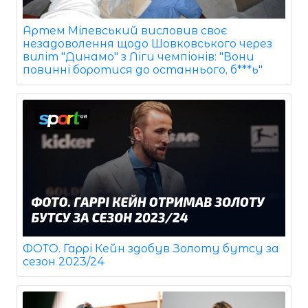
Артем Мілевський висловив своє
незадоволення щодо Шовковського через
виліт "Динамо" з Ліги чемпіонів: "Вони
повинні боротися до останнього, б***ь"
ФОТО. Гаррі Кейн здобув Золоту бутсу за
сезон 2023/24