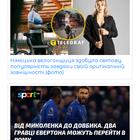
Німецька велогонщиця здобула світову
популярність завдяки своїй оригінальній
зовнішності (фото)