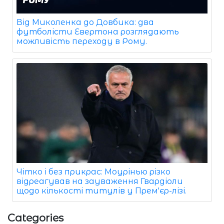
Від Миколенка до Довбика: два
футболісти Евертона розглядають
можливість переходу в Рому.
Чітко і без прикрас: Моурінью різко
відреагував на зауваження Гвардіоли
щодо кількості титулів у Прем'єр-лізі.
Categories