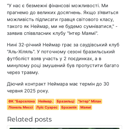
"У нас є безмежні фінансові можливості. Ми
прагнемо до великих досягнень. Якщо з’явиться
можливість підписати гравця світового класу,
такого як Неймар, ми не будемо сумніватися," -
заявив співвласник клубу "Інтер Маямі".
Нині 32-річний Неймар грає за саудівський клуб
"Аль-Хіляль". У поточному сезоні бразильський
футболіст взяв участь у 2 поєдинках, а в
минулому році змушений був пропустити багато
через травму.
Діючий контракт Неймара має термін до 30
червня 2025 року.
ФК "Барселона
Неймар.
Бразильці
"Інтер" Мілан
Ліонель Мессі
Луїс Суарес
Бразилія
Маямі
Related posts