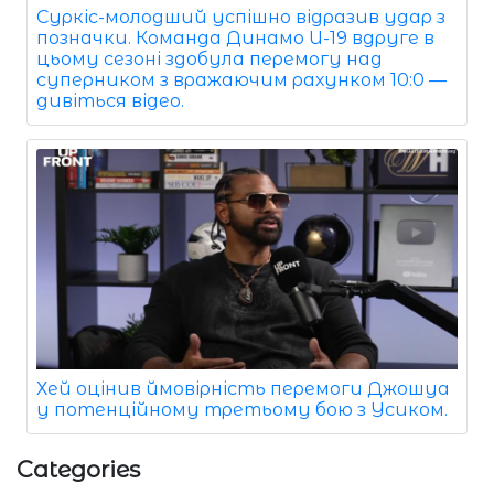
Суркіс-молодший успішно відразив удар з
позначки. Команда Динамо U-19 вдруге в
цьому сезоні здобула перемогу над
суперником з вражаючим рахунком 10:0 —
дивіться відео.
Хей оцінив ймовірність перемоги Джошуа
у потенційному третьому бою з Усиком.
Categories