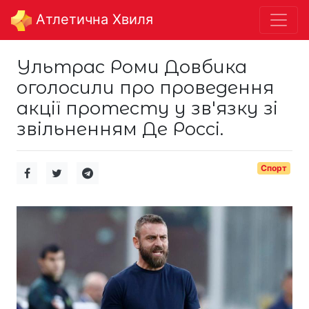
Aтлетична Хвиля
Ультрас Роми Довбика
оголосили про проведення
акції протесту у зв'язку зі
звільненням Де Россі.
Спорт