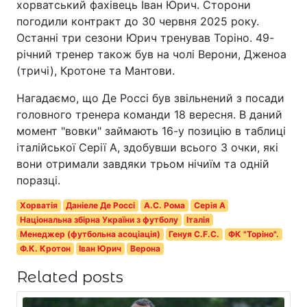
хорватський фахівець Іван Юрич. Сторони
погодили контракт до 30 червня 2025 року.
Останні три сезони Юрич тренував Торіно. 49-
річний тренер також був на чолі Верони, Дженоа
(тричі), Кротоне та Мантови.
Нагадаємо, що Де Россі був звільнений з посади
головного тренера команди 18 вересня. В даний
момент "вовки" займають 16-у позицію в таблиці
італійської Серії А, здобувши всього 3 очки, які
вони отримали завдяки трьом нічиїм та одній
поразці.
Хорватія
Даніеле Де Россі
А.С. Рома
Серія A
Національна збірна України з футболу
Італія
Менеджер (футбольна асоціація)
Генуя C.F.C.
ФК "Торіно".
Ф.К. Кротон
Іван Юрич
Верона
Related posts