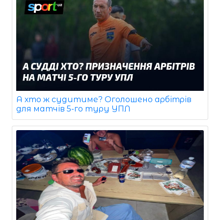
А хто ж судитиме? Оголошено арбітрів
для матчів 5-го туру УПЛ