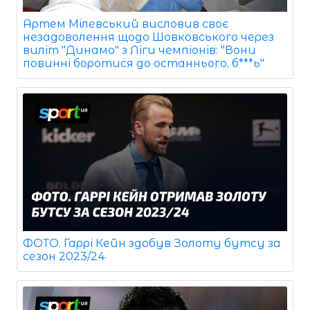
Артем Мілевський висловив своє
незадоволення щодо Шовковського через
виліт "Динамо" з Ліги чемпіонів: "Вони
повинні боротися до останнього, б***ь"
ФОТО. Гаррі Кейн здобув Золоту бутсу за
сезон 2023/24