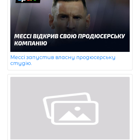
Мессі запустив власну продюсерську
студію.