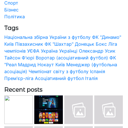
Спорт
Бізнес
Політика
Tags
Національна збірна України з футболу
ФК "Динамо"
Київ
Півзахисник
ФК "Шахтар" Донецьк
Бокс
Ліга
чемпіонів УЄФА
Україна
Українці
Олександр Усик
Тайсон Ф'юрі
Воротар (асоціативний футбол)
ФК
"Реал Мадрид
Нокаут
Київ
Менеджер (футбольна
асоціація)
Чемпіонат світу з футболу
Іспанія
Прем'єр-ліга
Асоціативний футбол
Італія
Recent posts