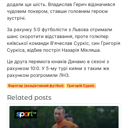
додали ще шість. Владислав Герич відзначився
чудовим покером, ставши головним героєм
зустрічі.
За рахунку 5:0 футболісти з Львова отримали
шанс скоротити відставання, проте голкіпер
київської команди В'ячеслав Суркіс, син Григорія
Суркіса, відбив постріл Назарія Мікляша.
Це друга перемога юнаків Динамо в сезоні з
рахунком 10:0. У 5-му турі кияни з таким же
рахунком розгромили ЛНЗ.
Воротар (асоціативний футбол)
Григорій Суркіс
Related posts