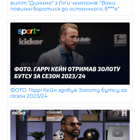
виліт "Динамо" з Ліги чемпіонів: "Вони
повинні боротися до останнього, б***ь"
ФОТО. Гаррі Кейн здобув Золоту бутсу за
сезон 2023/24