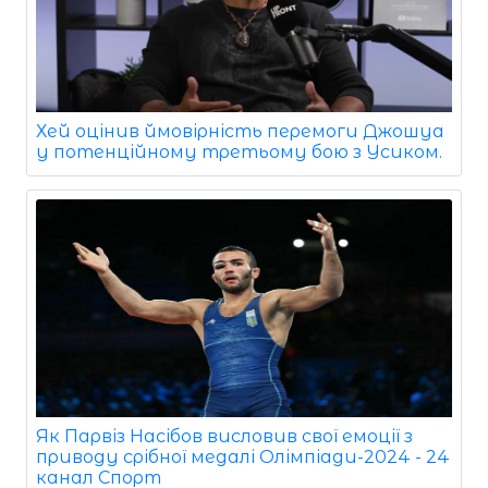
Хей оцінив ймовірність перемоги Джошуа
у потенційному третьому бою з Усиком.
Як Парвіз Насібов висловив свої емоції з
приводу срібної медалі Олімпіади-2024 - 24
канал Спорт