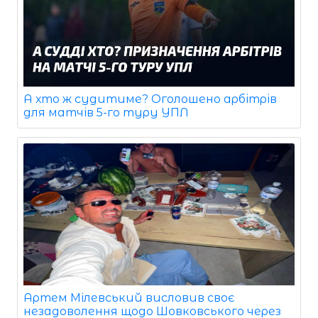
А хто ж судитиме? Оголошено арбітрів
для матчів 5-го туру УПЛ
Артем Мілевський висловив своє
незадоволення щодо Шовковського через