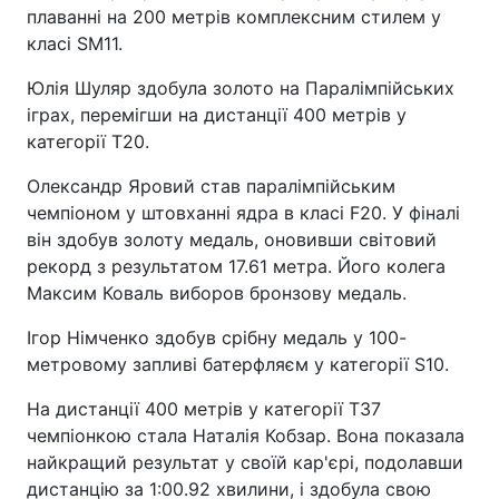
плаванні на 200 метрів комплексним стилем у
класі SM11.
Юлія Шуляр здобула золото на Паралімпійських
іграх, перемігши на дистанції 400 метрів у
категорії T20.
Олександр Яровий став паралімпійським
чемпіоном у штовханні ядра в класі F20. У фіналі
він здобув золоту медаль, оновивши світовий
рекорд з результатом 17.61 метра. Його колега
Максим Коваль виборов бронзову медаль.
Ігор Німченко здобув срібну медаль у 100-
метровому запливі батерфляєм у категорії S10.
На дистанції 400 метрів у категорії T37
чемпіонкою стала Наталія Кобзар. Вона показала
найкращий результат у своїй кар'єрі, подолавши
дистанцію за 1:00.92 хвилини, і здобула свою