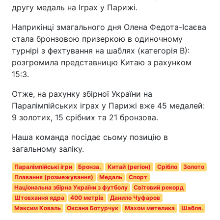
другу медаль на Іграх у Парижі.
Наприкінці змагального дня Олена Федота-Ісаєва
стала бронзовою призеркою в одиночному
турнірі з фехтування на шаблях (категорія В):
розгромила представницю Китаю з рахунком
15:3.
Отже, на рахунку збірної України на
Паралімпійських іграх у Парижі вже 45 медалей:
9 золотих, 15 срібних та 21 бронзова.
Наша команда посідає сьому позицію в
загальному заліку.
Паралімпійські ігри
Бронза.
Китай (регіон)
Срібло
Золото
Плавання (розмежування)
Медаль
Спорт
Національна збірна України з футболу
Світовий рекорд
Штовхання ядра
400 метрів
Данило Чуфаров
Максим Коваль
Оксана Ботурчук
Махом метелика
Шабля.