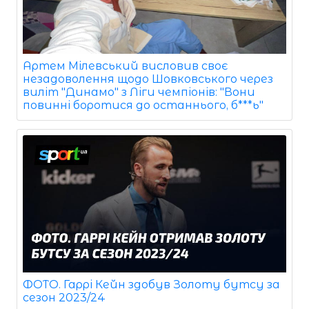
Артем Мілевський висловив своє
незадоволення щодо Шовковського через
виліт "Динамо" з Ліги чемпіонів: "Вони
повинні боротися до останнього, б***ь"
ФОТО. Гаррі Кейн здобув Золоту бутсу за
сезон 2023/24