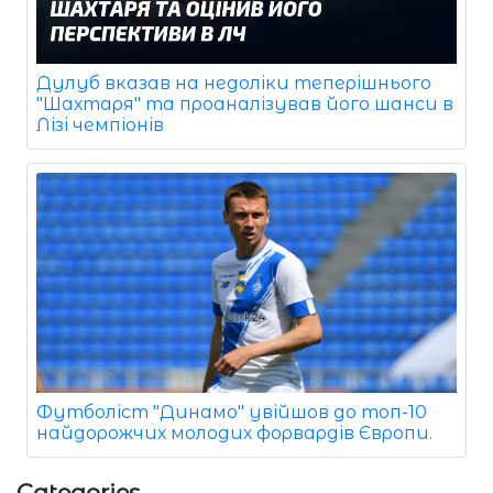
Дулуб вказав на недоліки теперішнього
"Шахтаря" та проаналізував його шанси в
Лізі чемпіонів
Футболіст "Динамо" увійшов до топ-10
найдорожчих молодих форвардів Європи.
Categories