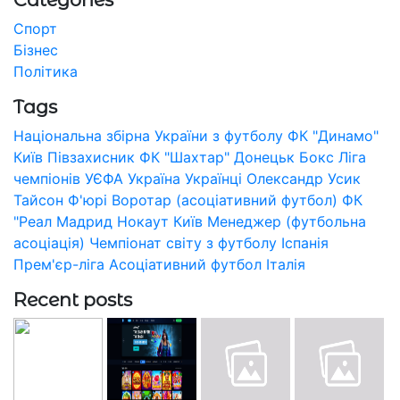
Спорт
Бізнес
Політика
Tags
Національна збірна України з футболу
ФК "Динамо"
Київ
Півзахисник
ФК "Шахтар" Донецьк
Бокс
Ліга
чемпіонів УЄФА
Україна
Українці
Олександр Усик
Тайсон Ф'юрі
Воротар (асоціативний футбол)
ФК
"Реал Мадрид
Нокаут
Київ
Менеджер (футбольна
асоціація)
Чемпіонат світу з футболу
Іспанія
Прем'єр-ліга
Асоціативний футбол
Італія
Recent posts