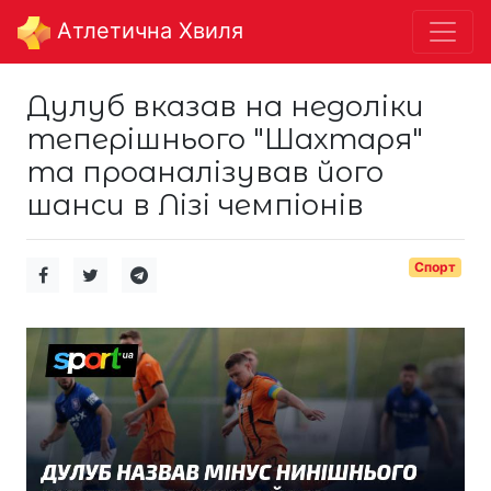
Aтлетична Хвиля
Дулуб вказав на недоліки
теперішнього "Шахтаря"
та проаналізував його
шанси в Лізі чемпіонів
Спорт