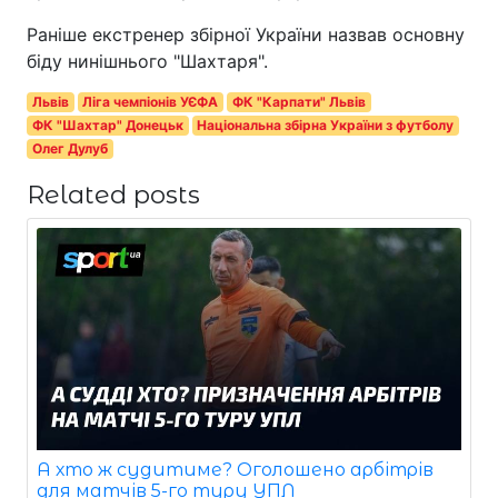
Раніше екстренер збірної України назвав основну
біду нинішнього "Шахтаря".
Львів
Ліга чемпіонів УЄФА
ФК "Карпати" Львів
ФК "Шахтар" Донецьк
Національна збірна України з футболу
Олег Дулуб
Related posts
А хто ж судитиме? Оголошено арбітрів
для матчів 5-го туру УПЛ