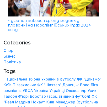
Чуфанов виборов срібну медаль у
плаванні на Паралімпійських іграх 2024
року.
Categories
Спорт
Бізнес
Політика
Tags
Національна збірна України з футболу
ФК "Динамо"
Київ
Півзахисник
ФК "Шахтар" Донецьк
Бокс
Ліга
чемпіонів УЄФА
Україна
Українці
Олександр Усик
Тайсон Ф'юрі
Воротар (асоціативний футбол)
ФК
"Реал Мадрид
Нокаут
Київ
Менеджер (футбольна