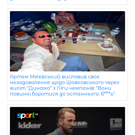
Артем Мілевський висловив своє
незадоволення щодо Шовковського через
виліт "Динамо" з Ліги чемпіонів: "Вони
повинні боротися до останнього, б***ь"