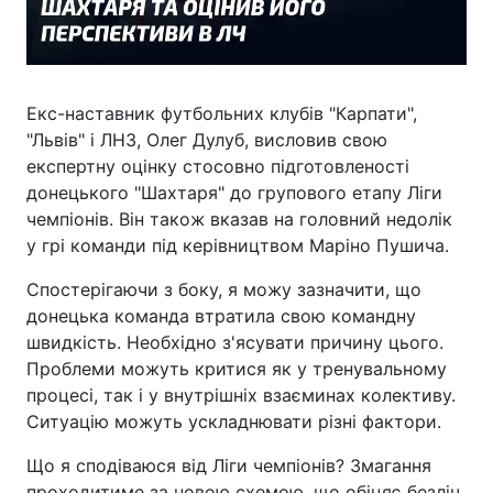
Екс-наставник футбольних клубів "Карпати",
"Львів" і ЛНЗ, Олег Дулуб, висловив свою
експертну оцінку стосовно підготовленості
донецького "Шахтаря" до групового етапу Ліги
чемпіонів. Він також вказав на головний недолік
у грі команди під керівництвом Маріно Пушича.
Спостерігаючи з боку, я можу зазначити, що
донецька команда втратила свою командну
швидкість. Необхідно з'ясувати причину цього.
Проблеми можуть критися як у тренувальному
процесі, так і у внутрішніх взаєминах колективу.
Ситуацію можуть ускладнювати різні фактори.
Що я сподіваюся від Ліги чемпіонів? Змагання
проходитиме за новою схемою, що обіцяє безліч