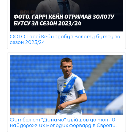
ФОТО. Гаррі Кейн здобув Золоту бутсу за
сезон 2023/24
Футболіст "Динамо" увійшов до топ-10
найдорожчих молодих форвардів Європи.