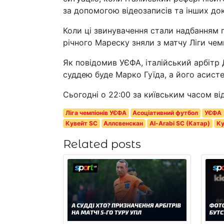
за допомогою відеозаписів та інших док
Коли ці звинувачення стали надбанням 
річного Мареску зняли з матчу Ліги чемп
Як повідомив УЄФА, італійський арбітр 
суддею буде Марко Гуїда, а його асист
Сьогодні о 22:00 за київським часом ві
Ліга чемпіонів УЄФА
Асоціативний футбол
УЄФА
Кувейт SC
Аллсвенскан
Al-Arabi SC (Катар)
Ку
Related posts