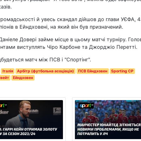
азів.
громадськості й увесь скандал дійшов до глави УЄФА, 4
іонів в Ейндховені, на який він був призначений.
Даніеле Довері займе місце в цьому матчі турніру. Гол
ентами виступлять Чіро Карбоне та Джорджіо Перетті.
дбудеться матч між ПСВ і "Спортінг".
Італія
Арбітр (футбольна асоціація)
ПСВ Ейндховен
Sporting CP
вейт
Ейндховен