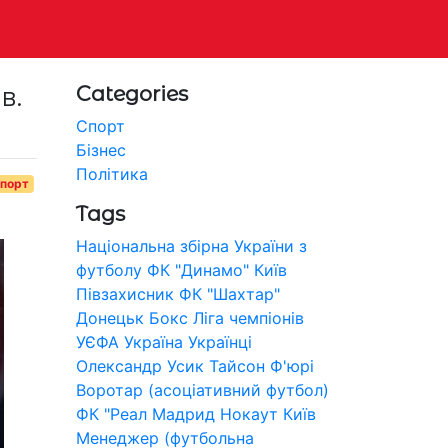
в.
Categories
Спорт
Бізнес
Політика
порт
Tags
Національна збірна України з
футболу
ФК "Динамо" Київ
Півзахисник
ФК "Шахтар"
Донецьк
Бокс
Ліга чемпіонів
УЄФА
Україна
Українці
Олександр Усик
Тайсон Ф'юрі
Воротар (асоціативний футбол)
ФК "Реал Мадрид
Нокаут
Київ
Менеджер (футбольна