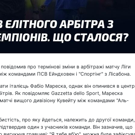
овідомив про термінові зміни в арбітражі матчу Ліги
 між командами ПСВ Ейндховен і "Спортінг" з Лісабона.
ати італієць Фабіо Мареска, однак він опинився в центр
ітрів. Як повідомляє Gazzetta dello Sport, Мареска
матчі вищого дивізіону Кувейту між командами "Аль-
бистість, про яку йдеться, належить до другої команди, 
ідтвердив один з учасників команди. Він зазначив, що
о вигукнув гравцеві: "Я тебе вб'ю", можна буде зафіксув