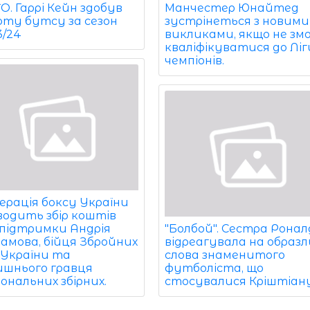
. Гаррі Кейн здобув
Манчестер Юнайтед
оту бутсу за сезон
зустрінеться з новими
3/24
викликами, якщо не зм
кваліфікуватися до Ліг
чемпіонів.
ерація боксу України
водить збір коштів
 підтримки Андрія
"Болбой". Сестра Рона
амова, бійця Збройних
відреагувала на образл
 України та
слова знаменитого
ишнього гравця
футболіста, що
ональних збірних.
стосувалися Кріштіану