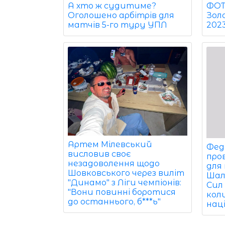
ФОТО
А хто ж судитиме?
Зол
Оголошено арбітрів для
202
матчів 5-го туру УПЛ
Артем Мілевський
Фед
висловив своє
про
незадоволення щодо
для
Шовковського через виліт
Шал
"Динамо" з Ліги чемпіонів:
Сил
"Вони повинні боротися
кол
до останнього, б***ь"
наці