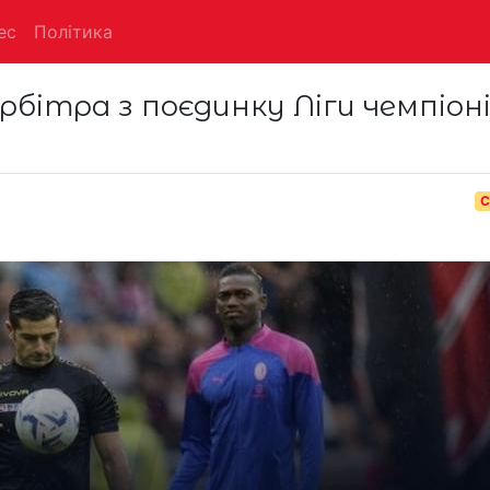
ес
Політика
ітра з поєдинку Ліги чемпіоні
С