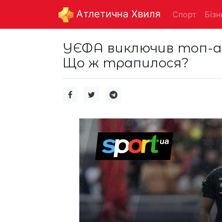
Aтлетична Хвиля
Спорт
Бізн
УЄФА виключив топ-арб
Що ж трапилося?