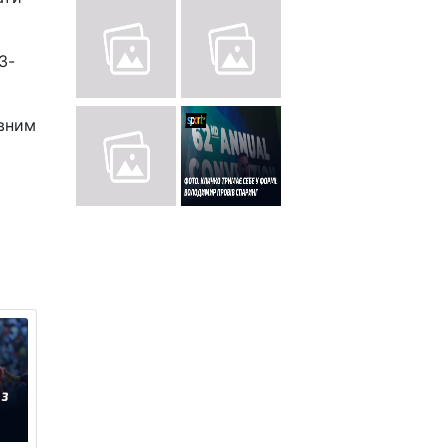
3-
овним