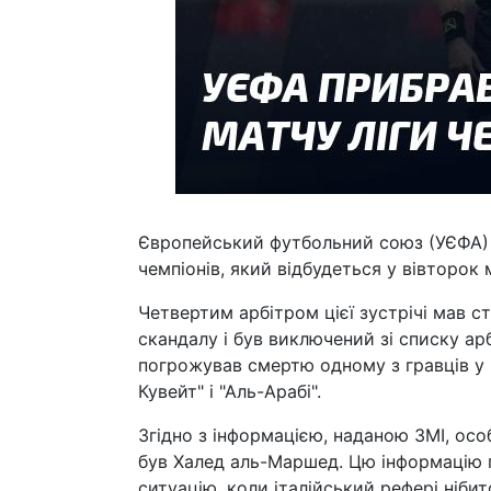
Європейський футбольний союз (УЄФА) п
чемпіонів, який відбудеться у вівторок
Четвертим арбітром цієї зустрічі мав ст
скандалу і був виключений зі списку арб
погрожував смертю одному з гравців у 
Кувейт" і "Аль-Арабі".
Згідно з інформацією, наданою ЗМІ, осо
був Халед аль-Маршед. Цю інформацію п
ситуацію, коли італійський рефері нібит