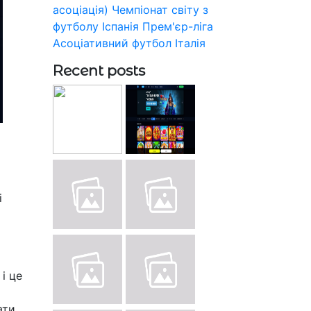
асоціація)
Чемпіонат світу з
футболу
Іспанія
Прем'єр-ліга
Асоціативний футбол
Італія
Recent posts
і
і це
ати