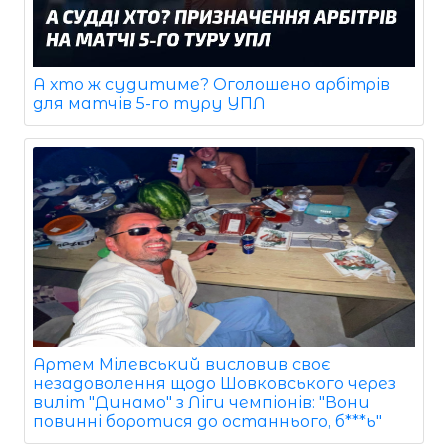
А хто ж судитиме? Оголошено арбітрів
для матчів 5-го туру УПЛ
Артем Мілевський висловив своє
незадоволення щодо Шовковського через
виліт "Динамо" з Ліги чемпіонів: "Вони
повинні боротися до останнього, б***ь"