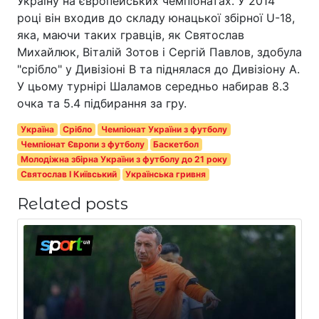
Україну на європейських чемпіонатах. У 2014
році він входив до складу юнацької збірної U-18,
яка, маючи таких гравців, як Святослав
Михайлюк, Віталій Зотов і Сергій Павлов, здобула
"срібло" у Дивізіоні В та піднялася до Дивізіону А.
У цьому турнірі Шаламов середньо набирав 8.3
очка та 5.4 підбирання за гру.
Україна
Срібло
Чемпіонат України з футболу
Чемпіонат Європи з футболу
Баскетбол
Молодіжна збірна України з футболу до 21 року
Святослав I Київський
Українська гривня
Related posts