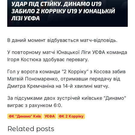
В даний момент відбувається матч-відповідь.
У повторному матчі Юнацької Ліги УЄФА команда
Ігоря Костюка здобуває перевагу.
Гол у ворота команди "2 Корріку" з Косова забив
Матвій Пономаренко, отримавши передачу від
Дмитра Кремчаніна на 14-й хвилині матчу.
За підсумками двох зустрічей київське "Динамо"
виграє з рахунком 6:0.
ФК "Динамо" Київ
УЄФА
ФК 2 Корріку
Related posts