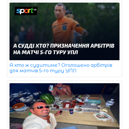
А хто ж судитиме? Оголошено арбітрів
для матчів 5-го туру УПЛ