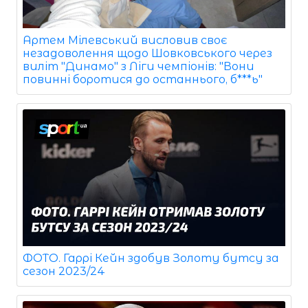
Артем Мілевський висловив своє
незадоволення щодо Шовковського через
виліт "Динамо" з Ліги чемпіонів: "Вони
повинні боротися до останнього, б***ь"
ФОТО. Гаррі Кейн здобув Золоту бутсу за
сезон 2023/24