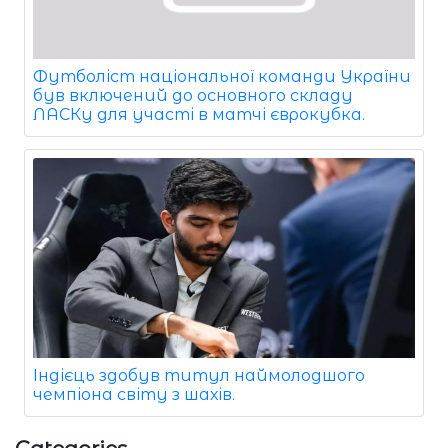
Футболіст національної команди України
був включений до основного складу
ЛАСКу для участі в матчі єврокубка.
Індієць здобув титул наймолодшого
чемпіона світу з шахів.