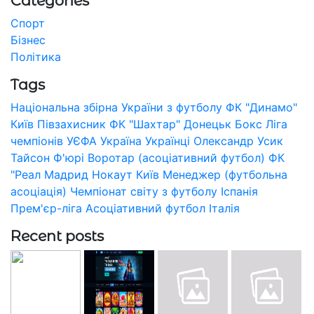
Categories
Спорт
Бізнес
Політика
Tags
Національна збірна України з футболу
ФК "Динамо"
Київ
Півзахисник
ФК "Шахтар" Донецьк
Бокс
Ліга
чемпіонів УЄФА
Україна
Українці
Олександр Усик
Тайсон Ф'юрі
Воротар (асоціативний футбол)
ФК
"Реал Мадрид
Нокаут
Київ
Менеджер (футбольна
асоціація)
Чемпіонат світу з футболу
Іспанія
Прем'єр-ліга
Асоціативний футбол
Італія
Recent posts