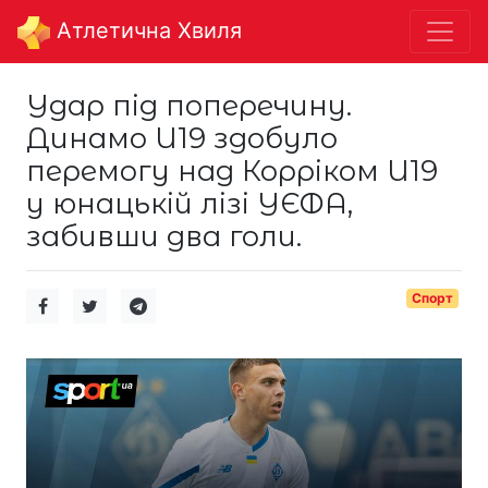
Aтлетична Хвиля
Удар під поперечину.
Динамо U19 здобуло
перемогу над Корріком U19
у юнацькій лізі УЄФА,
забивши два голи.
Спорт