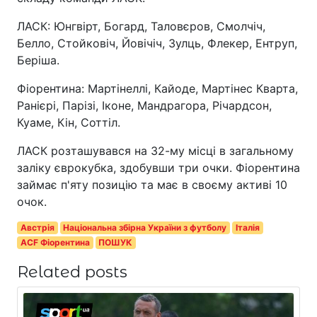
ЛАСК: Юнгвірт, Богард, Таловєров, Смолчіч,
Белло, Стойковіч, Йовічіч, Зулць, Флекер, Ентруп,
Беріша.
Фіорентина: Мартінеллі, Кайоде, Мартінес Кварта,
Ранієрі, Парізі, Іконе, Мандрагора, Річардсон,
Куаме, Кін, Соттіл.
ЛАСК розташувався на 32-му місці в загальному
заліку єврокубка, здобувши три очки. Фіорентина
займає п'яту позицію та має в своєму активі 10
очок.
Австрія
Національна збірна України з футболу
Італія
ACF Фіорентина
ПОШУК
Related posts