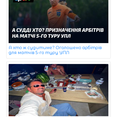
А хто ж судитиме? Оголошено арбітрів
для матчів 5-го туру УПЛ