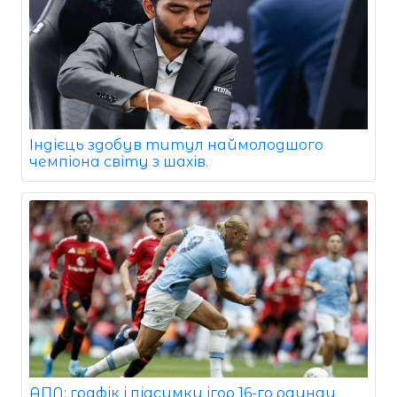
Індієць здобув титул наймолодшого
чемпіона світу з шахів.
АПЛ: графік і підсумки ігор 16-го раунду