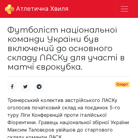
Aтлетична Хвиля
Футболіст національної
команди України був
включений до основного
складу ЛАСКу для участі в
матчі єврокубка.
Спорт
Тренерський колектив австрійського ЛАСКу
оголосив початковий склад на поєдинок 5-го
туру Ліги Конференцій проти італійської
Фіорентини. Гравець національної збірної України
Максим Таловєров увійшов до стартового
складу команди ЛАСК.