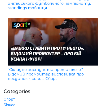
англійського футбольного чемпіонату,
standings таблиця.
"Складно виступати проти нього."
Відомий промоутер висловився про
поєдинок Усика з Ф'юрі.
Categories
Спорт
Бізнес