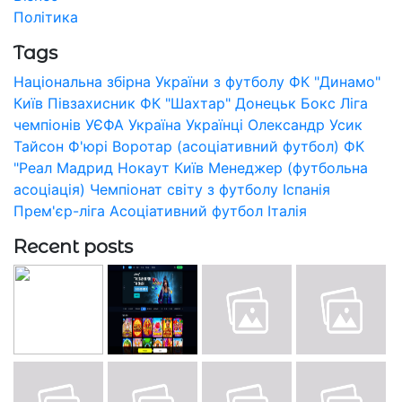
Політика
Tags
Національна збірна України з футболу
ФК "Динамо"
Київ
Півзахисник
ФК "Шахтар" Донецьк
Бокс
Ліга
чемпіонів УЄФА
Україна
Українці
Олександр Усик
Тайсон Ф'юрі
Воротар (асоціативний футбол)
ФК
"Реал Мадрид
Нокаут
Київ
Менеджер (футбольна
асоціація)
Чемпіонат світу з футболу
Іспанія
Прем'єр-ліга
Асоціативний футбол
Італія
Recent posts