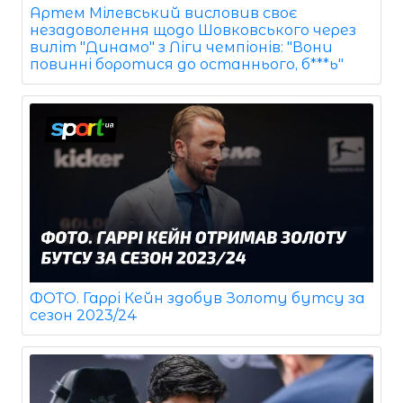
Артем Мілевський висловив своє
незадоволення щодо Шовковського через
виліт "Динамо" з Ліги чемпіонів: "Вони
повинні боротися до останнього, б***ь"
ФОТО. Гаррі Кейн здобув Золоту бутсу за
сезон 2023/24