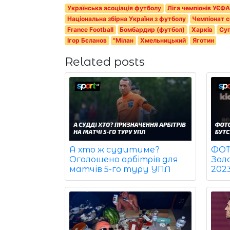
Українська асоціація футболу
Ліга чемпіонів УЄФ
Національна збірна України з футболу
Чемпіонат с
France Football
Бомбардир (футбол)
Харків
Суп
Ігор Бєланов
"Мілан
Хмельницький
Яготин
Related posts
ФОТО
А хто ж судитиме?
Зол
Оголошено арбітрів для
202
матчів 5-го туру УПЛ