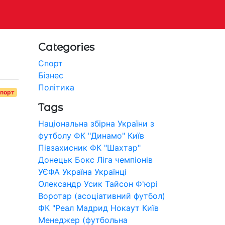
Categories
Спорт
Бізнес
Політика
порт
Tags
Національна збірна України з
футболу
ФК "Динамо" Київ
Півзахисник
ФК "Шахтар"
Донецьк
Бокс
Ліга чемпіонів
УЄФА
Україна
Українці
Олександр Усик
Тайсон Ф'юрі
Воротар (асоціативний футбол)
ФК "Реал Мадрид
Нокаут
Київ
Менеджер (футбольна