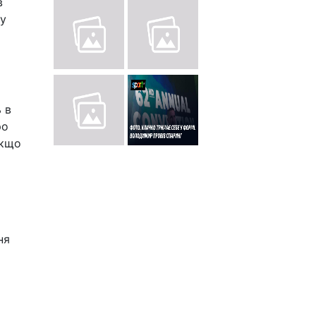
в
му
 в
ро
якщо
ня