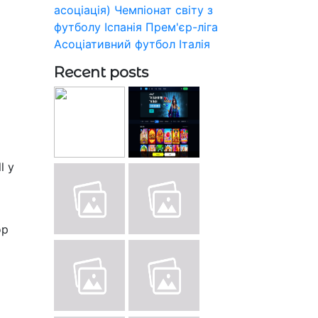
асоціація)
Чемпіонат світу з
футболу
Іспанія
Прем'єр-ліга
Асоціативний футбол
Італія
Recent posts
l у
ор