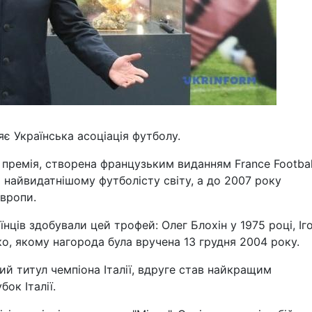
є Українська асоціація футболу.
 премія, створена французьким виданням France Footbal
 найвидатнішому футболісту світу, а до 2007 року
вропи.
нців здобували цей трофей: Олег Блохін у 1975 році, Іг
о, якому нагорода була вручена 13 грудня 2004 року.
ий титул чемпіона Італії, вдруге став найкращим
ок Італії.