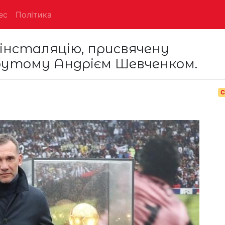
ес
Політика
інсталяцію, присвячену
обутому Андрієм Шевченком.
С