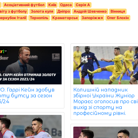
А
Асоціативний футбол
Київ
Одеса
Серія A
віту з футболу
Золота куля
Дніпро
Андрій Шевченко
Вінниця
еркубок Італії
Тернопіль
Краматорськ
Запоріжжя
Олег Блохін
. Гаррі Кейн здобув
Колишній нападник
оту бутсу за сезон
збірної України Жуніор
3/24
Мораєс оголосив про св
вихід зі спорту на
професійному рівні.