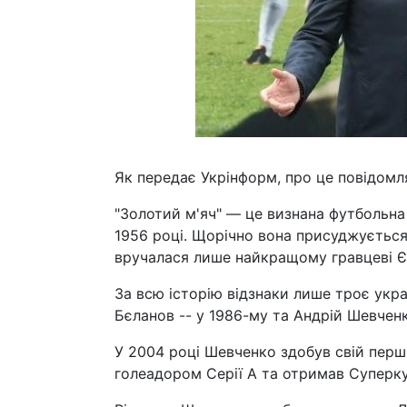
Як передає Укрінформ, про це повідомля
"Золотий м'яч" — це визнана футбольна
1956 році. Щорічно вона присуджується
вручалася лише найкращому гравцеві Є
За всю історію відзнаки лише троє украї
Бєланов -- у 1986-му та Андрій Шевченк
У 2004 році Шевченко здобув свій перш
голеадором Серії А та отримав Суперкуб