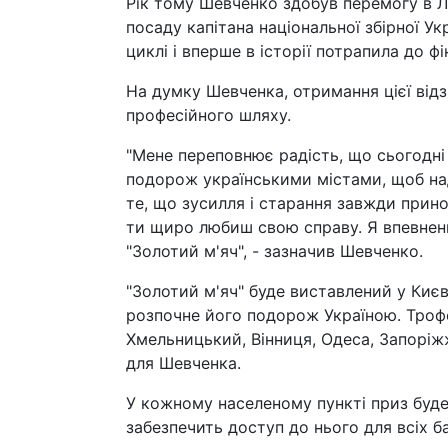
Рік тому Шевченко здобув перемогу в Ліз
посаду капітана національної збірної Ук
циклі і вперше в історії потрапила до фі
На думку Шевченка, отримання цієї відз
професійного шляху.
"Мене переповнює радість, що сьогодні 
подорож українськими містами, щоб на
те, що зусилля і старання завжди прин
ти щиро любиш свою справу. Я впевнени
"Золотий м'яч", - зазначив Шевченко.
"Золотий м'яч" буде виставлений у Києві
розпочне його подорож Україною. Трофей
Хмельницький, Вінниця, Одеса, Запоріжж
для Шевченка.
У кожному населеному пункті приз буде
забезпечить доступ до нього для всіх 