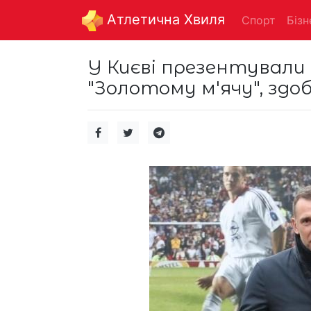
Aтлетична Хвиля
Спорт
Бізн
У Києві презентували 
"Золотому м'ячу", зд