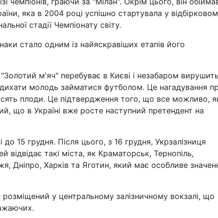
і чемпіонів, граючи за "Мілан". Окрім цього, він обійма
раїни, яка в 2004 році успішно стартувала у відбірково
нальної стадії Чемпіонату світу.
наки стало одним із найяскравіших етапів його
"Золотий м'яч" перебуває в Києві і незабаром вирушить
дихати молодь займатися футболом. Це нагадування п
осять плоди. Це підтвердження того, що все можливо, 
й, що в Україні вже росте наступний претендент на
 до 15 грудня. Після цього, з 16 грудня, Укрзалізниця
 відвідає такі міста, як Краматорськ, Тернопіль,
я, Дніпро, Харків та Яготин, який має особливе значен
 розміщений у центральному залізничному вокзалі, що
бажаючих.