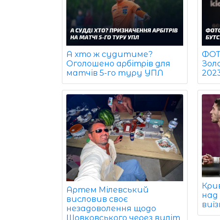
ФОТО
А хто ж судитиме?
Зол
Оголошено арбітрів для
202
матчів 5-го туру УПЛ
Кри
Артем Мілевський
над
висловив своє
виї
незадоволення щодо
Шовковського через виліт