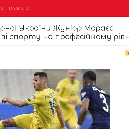
ес
Політика
рної України Жуніор Мораєс
д зі спорту на професійному рівн
С