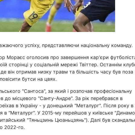
ажаючого успіху, представляючи національну команду.
іор Мораєс оголосив про завершення кар'єри футболіст
оїй сторінці у соціальній мережі Твіттер. Останнім клу
 де він отримав низку травм та більшість часу був поза
повісити бутси на цвях.
ьського "Сантоса", за який і розпочав професіональну
в до місцевого "Санту-Андре". За рік перебрався в
реїхав в Україну - у донецький "Металург". Після року в
 в "Металург". У 2015-му перейшов у київське "Динамо"
китайський "Тяньцзинь Цюаньцзянь"). Далі був скандаль
о 2022-го.