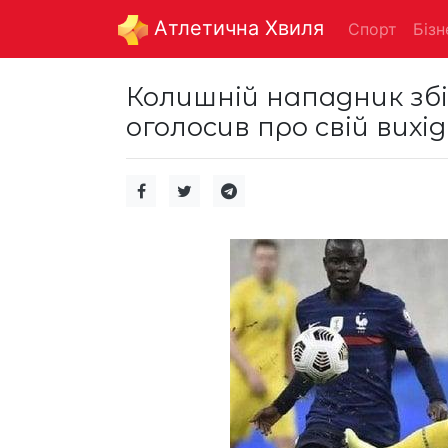
Aтлетична Хвиля
Спорт
Бізн
Колишній нападник збі
оголосив про свій вихі