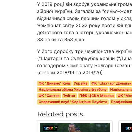
У 2019 році він здобув українське гром
збірної України. Загалом за "синьо-жовту
відзначився своїм першим голом у склад
Чемпіонат світу 2022 року проти Фінлян
дебютного гола в історії української на
33 роки та 358 днів.
У його доробку три чемпіонства України 
("Шахтар") та Суперкубок країни ("Дин
голеадором чемпіонату Болгарії (сезон 
(сезони 2018/19 та 2019/20).
ФК "Динамо" Київ
Україна
ФК "Шахтар" Донецьк
Національна збірна України з футболу
Національна
ФК "Сантос
Twitter
ПФК ЦСКА Москва
ФК "Мет
Спортивний клуб "Корінтіанс Пауліста
Професіона
Related posts