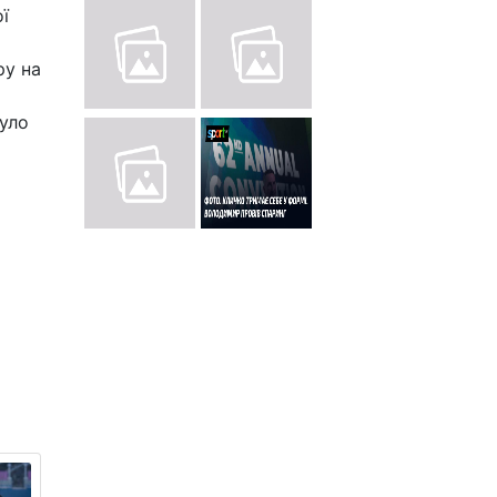
ї
ру на
було