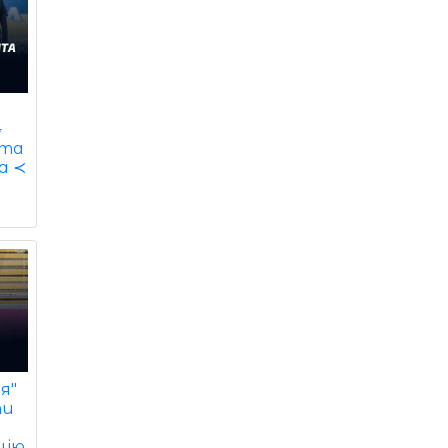
⋆
 та
га ≺
я"
ти
цію