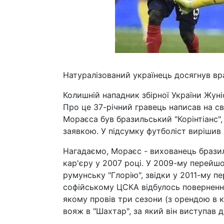
Натуралізований українець досягнув вр
Колишній нападник збірної України Жун
Про це 37-річний гравець написав на св
Мораєса був бразильський "Корінтіанс",
заявкою. У підсумку футболіст вирішив 
Нагадаємо, Мораєс - вихованець бразил
кар'єру у 2007 році. У 2009-му перейшо
румунську "Глорію", звідки у 2011-му пе
софійському ЦСКА відбулось повернення
якому провів три сезони (з орендою в 
вояж в "Шахтар", за який він виступав д