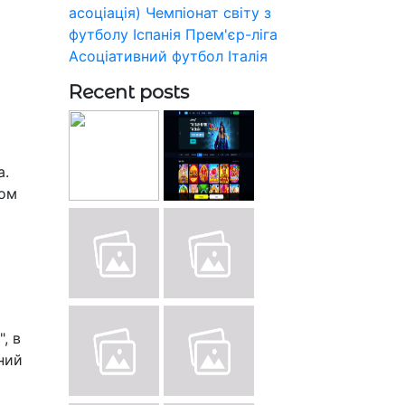
асоціація)
Чемпіонат світу з
футболу
Іспанія
Прем'єр-ліга
Асоціативний футбол
Італія
Recent posts
а.
бом
, в
ний