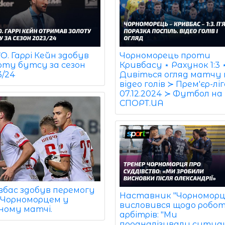
. Гаррі Кейн здобув
Чорноморець проти
оту бутсу за сезон
Кривбасу ⋆ Рахунок 1:3 
3/24
Дивіться огляд матчу
відео голів ≻ Прем'єр-лі
07.12.2024 ≻ Футбол на
СПОРТ.UA
вбас здобув перемогу
Наставник "Чорноморц
 Чорноморцем у
висловився щодо робо
зному матчі.
арбітрів: "Ми
проаналізували ситуа