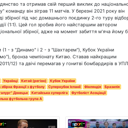
адянство та отримав свій перший виклик до національно
" команду він зіграв 11 матчів. У березні 2021 року він
і збірної під час домашнього поєдинку 2-го туру відбо
дії (1:1). Цей гол зробив його найстаршим автором
ціональної збірної, адже на момент забиття м'яча йому 
(1 - з "Динамо" і 2 - з "Шахтарем"), Кубок України
амо"), бронза чемпіонату Китаю. Ставав найкращим
2011/12) та двічі перемагав у гонитві бомбардирів в УПЛ
Українці
Китай (регіон)
Кубок України
 збірна Франції з футболу
Суперкубок Іспанії
Фінляндія
Бразилія
алург" Донецьк
Китайська суперліга
Футболіст Асоціації
льна футбольна група А