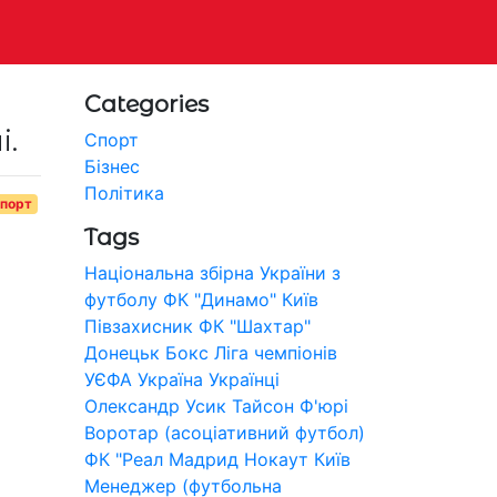
Categories
і.
Спорт
Бізнес
Політика
порт
Tags
Національна збірна України з
футболу
ФК "Динамо" Київ
Півзахисник
ФК "Шахтар"
Донецьк
Бокс
Ліга чемпіонів
УЄФА
Україна
Українці
Олександр Усик
Тайсон Ф'юрі
Воротар (асоціативний футбол)
ФК "Реал Мадрид
Нокаут
Київ
Менеджер (футбольна