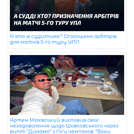
А хто ж судитиме? Оголошено арбітрів
для матчів 5-го туру УПЛ
Артем Мілевський висловив своє
незадоволення щодо Шовковського через
виліт "Динамо" з Ліги чемпіонів: "Вони