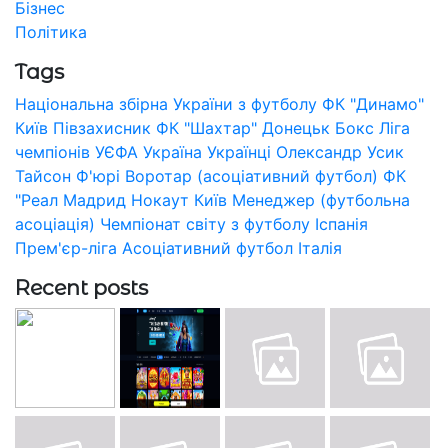
Бізнес
Політика
Tags
Національна збірна України з футболу
ФК "Динамо"
Київ
Півзахисник
ФК "Шахтар" Донецьк
Бокс
Ліга
чемпіонів УЄФА
Україна
Українці
Олександр Усик
Тайсон Ф'юрі
Воротар (асоціативний футбол)
ФК
"Реал Мадрид
Нокаут
Київ
Менеджер (футбольна
асоціація)
Чемпіонат світу з футболу
Іспанія
Прем'єр-ліга
Асоціативний футбол
Італія
Recent posts