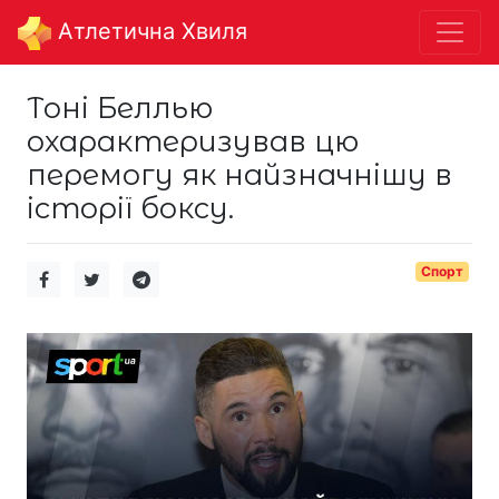
Aтлетична Хвиля
Тоні Беллью
охарактеризував цю
перемогу як найзначнішу в
історії боксу.
Спорт