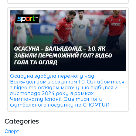
Осасуна здобула перемогу над
Вальядолідом з рахунком 1:0. Ознайомтеся
з відео та оглядом матчу, що відбувся 2
листопада 2024 року в рамках
Чемпіонату Іспанії. Дивіться голи
футбольного поєдинку на СПОРТ.UA!
Categories
Спорт