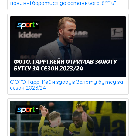
повинні боротися до останнього, б***ь"
ФОТО. Гаррі Кейн здобув Золоту бутсу за
сезон 2023/24