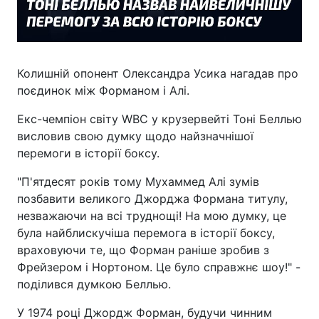
Колишній опонент Олександра Усика нагадав про
поєдинок між Форманом і Алі.
Екс-чемпіон світу WBC у крузервейті Тоні Беллью
висловив свою думку щодо найзначнішої
перемоги в історії боксу.
"П'ятдесят років тому Мухаммед Алі зумів
позбавити великого Джорджа Формана титулу,
незважаючи на всі труднощі! На мою думку, це
була найблискучіша перемога в історії боксу,
враховуючи те, що Форман раніше зробив з
Фрейзером і Нортоном. Це було справжнє шоу!" -
поділився думкою Беллью.
У 1974 році Джордж Форман, будучи чинним