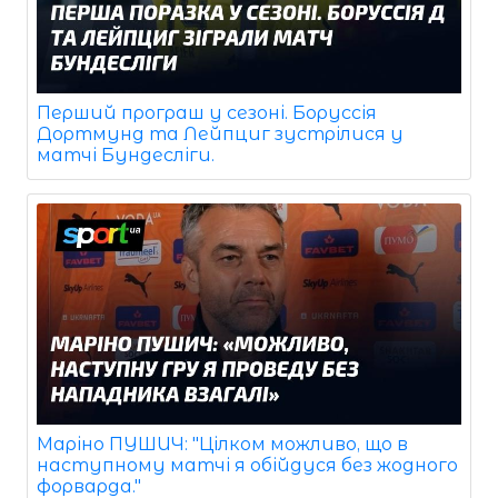
Перший програш у сезоні. Боруссія
Дортмунд та Лейпциг зустрілися у
матчі Бундесліги.
Маріно ПУШИЧ: "Цілком можливо, що в
наступному матчі я обійдуся без жодного
форварда."