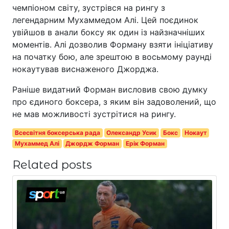
чемпіоном світу, зустрівся на рингу з
легендарним Мухаммедом Алі. Цей поєдинок
увійшов в анали боксу як один із найзначніших
моментів. Алі дозволив Форману взяти ініціативу
на початку бою, але зрештою в восьмому раунді
нокаутував виснаженого Джорджа.
Раніше видатний Форман висловив свою думку
про єдиного боксера, з яким він задоволений, що
не мав можливості зустрітися на рингу.
Всесвітня боксерська рада
Олександр Усик
Бокс
Нокаут
Мухаммед Алі
Джордж Форман
Ерік Форман
Related posts