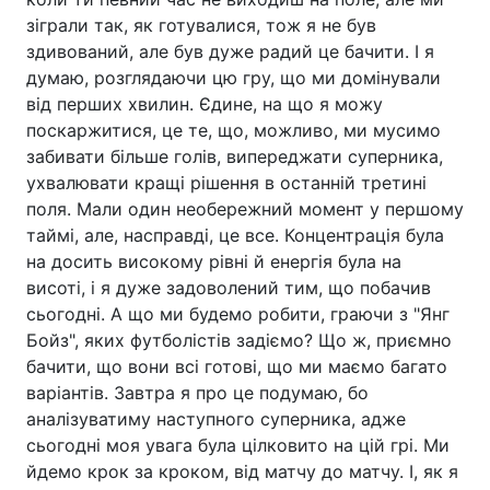
зіграли так, як готувалися, тож я не був
здивований, але був дуже радий це бачити. І я
думаю, розглядаючи цю гру, що ми домінували
від перших хвилин. Єдине, на що я можу
поскаржитися, це те, що, можливо, ми мусимо
забивати більше голів, випереджати суперника,
ухвалювати кращі рішення в останній третині
поля. Мали один необережний момент у першому
таймі, але, насправді, це все. Концентрація була
на досить високому рівні й енергія була на
висоті, і я дуже задоволений тим, що побачив
сьогодні. А що ми будемо робити, граючи з "Янг
Бойз", яких футболістів задіємо? Що ж, приємно
бачити, що вони всі готові, що ми маємо багато
варіантів. Завтра я про це подумаю, бо
аналізуватиму наступного суперника, адже
сьогодні моя увага була цілковито на цій грі. Ми
йдемо крок за кроком, від матчу до матчу. І, як я