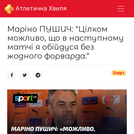
Aтлетична Хвиля
Маріно ПУШИЧ: "Цілком
можливо, що в наступному
матчі я обійдуся без
жодного форварда."
Спорт