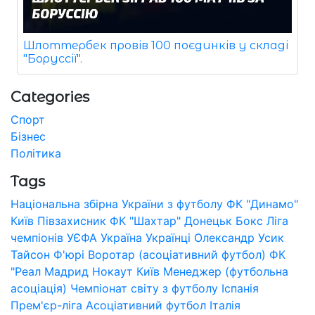
Шлоттербек провів 100 поєдинків у складі
"Боруссії".
Categories
Спорт
Бізнес
Політика
Tags
Національна збірна України з футболу
ФК "Динамо"
Київ
Півзахисник
ФК "Шахтар" Донецьк
Бокс
Ліга
чемпіонів УЄФА
Україна
Українці
Олександр Усик
Тайсон Ф'юрі
Воротар (асоціативний футбол)
ФК
"Реал Мадрид
Нокаут
Київ
Менеджер (футбольна
асоціація)
Чемпіонат світу з футболу
Іспанія
Прем'єр-ліга
Асоціативний футбол
Італія