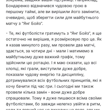
Бондаренко відзначився чудовою грою в
першому таймі, але ви вирішили його замінити,
очевидно, щоб зберегти сили для майбутнього
матчу з "Янг Бойз".
- Те, які футболісти гратимуть з "Янг Бойз", я ще
остаточно не вирішив, я розмірковую про це. Як
я казав минулого разу, ми провели два матчі,
здається, за чотири дні - мали і матимемо в
майбутньому дуже важкий графік, тому
здійснили цю ротацію. І я маю сказати, що всі
хлопці, які грали, виступили дуже добре,
показали чудову енергію та дисципліну,
дотримувалися всіх футбольних принципів, які я
хочу бачити під час гри. І сьогодні ми також
провели кілька замін - вони дуже добре
спрацювали. Тому я дуже пишаюся всіма своїми
футболістами, бо завжди нелегко увійти в ритм,
коли ти певний час не виходиш на поле, але ми