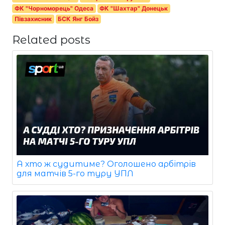
ФК "Чорноморець" Одеса
ФК "Шахтар" Донецьк
Півзахисник
БСК Янг Бойз
Related posts
А хто ж судитиме? Оголошено арбітрів
для матчів 5-го туру УПЛ