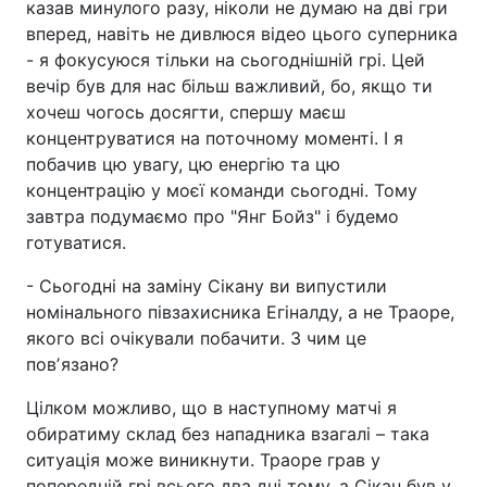
казав минулого разу, ніколи не думаю на дві гри
вперед, навіть не дивлюся відео цього суперника
- я фокусуюся тільки на сьогоднішній грі. Цей
вечір був для нас більш важливий, бо, якщо ти
хочеш чогось досягти, спершу маєш
концентруватися на поточному моменті. І я
побачив цю увагу, цю енергію та цю
концентрацію у моєї команди сьогодні. Тому
завтра подумаємо про "Янг Бойз" і будемо
готуватися.
- Сьогодні на заміну Сікану ви випустили
номінального півзахисника Егіналду, а не Траоре,
якого всі очікували побачити. З чим це
повʼязано?
Цілком можливо, що в наступному матчі я
обиратиму склад без нападника взагалі – така
ситуація може виникнути. Траоре грав у
попередній грі всього два дні тому, а Сікан був у