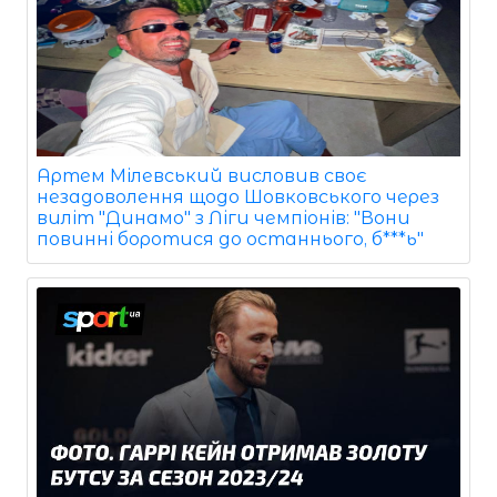
Артем Мілевський висловив своє
незадоволення щодо Шовковського через
виліт "Динамо" з Ліги чемпіонів: "Вони
повинні боротися до останнього, б***ь"