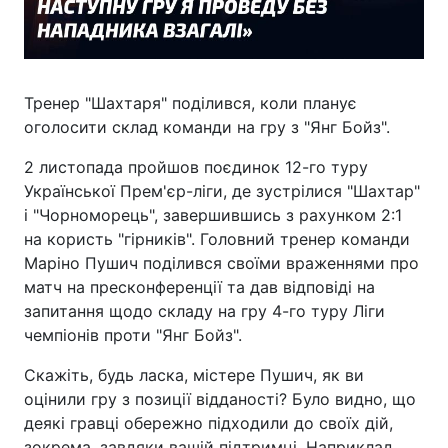
Тренер "Шахтаря" поділився, коли планує
оголосити склад команди на гру з "Янг Бойз".
2 листопада пройшов поєдинок 12-го туру
Української Прем'єр-ліги, де зустрілися "Шахтар"
і "Чорноморець", завершившись з рахунком 2:1
на користь "гірників". Головний тренер команди
Маріно Пушич поділився своїми враженнями про
матч на пресконференції та дав відповіді на
запитання щодо складу на гру 4-го туру Ліги
чемпіонів проти "Янг Бойз".
Скажіть, будь ласка, містере Пушич, як ви
оцінили гру з позиції відданості? Було видно, що
деякі гравці обережно підходили до своїх дій,
зокрема, завдяки вашій підтримці. Наприклад,