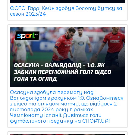
ФОТО. Гаррі Кейн здобув Золоту бутсу за
сезон 2023/24
Осасуна здобула перемогу над
Вальядолідом з рахунком 1:0. Ознайомтеся
з відео та оглядом матчу, що відбувся 2
листопада 2024 року в рамках
Чемпіонату Іспанії. Дивіться голи
футбольного поєдинку на СПОРТ.UA!