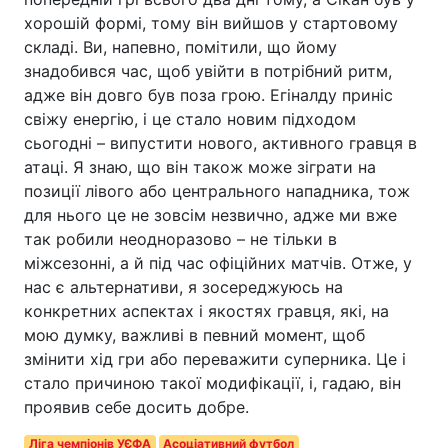
хорошій формі, тому він вийшов у стартовому
складі. Ви, напевно, помітили, що йому
знадобився час, щоб увійти в потрібний ритм,
адже він довго був поза грою. Егіналду приніс
свіжу енергію, і це стало новим підходом
сьогодні – випустити нового, активного гравця в
атаці. Я знаю, що він також може зіграти на
позиції лівого або центрального нападника, тож
для нього це не зовсім незвично, адже ми вже
так робили неодноразово – не тільки в
міжсезонні, а й під час офіційних матчів. Отже, у
нас є альтернативи, я зосереджуюсь на
конкретних аспектах і якостях гравця, які, на
мою думку, важливі в певний момент, щоб
змінити хід гри або переважити суперника. Це і
стало причиною такої модифікації, і, гадаю, він
проявив себе досить добре.
Ліга чемпіонів УЄФА
Асоціативний футбол