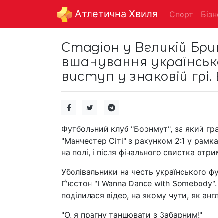
Aтлетична Хвиля
Спорт
Бізн
Стадіон у Великій Бри
вшанування українськ
виступ у знаковій грі.
Футбольний клуб "Борнмут", за який гр
"Манчестер Сіті" з рахунком 2:1 у рамка
на полі, і після фінального свистка отри
Уболівальники на честь українського фу
Ґ'юстон "I Wanna Dance with Somebody". 
поділилася відео, на якому чути, як анг
"О, я прагну танцювати з Забарним!"