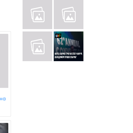
а
 на