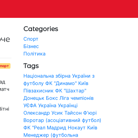
Categories
юче
Спорт
Бізнес
Політика
Tags
порт
Національна збірна України з
ад
футболу
ФК "Динамо" Київ
матч
Півзахисник
ФК "Шахтар"
Донецьк
Бокс
Ліга чемпіонів
УЄФА
Україна
Українці
ітні
Олександр Усик
Тайсон Ф'юрі
Воротар (асоціативний футбол)
ФК "Реал Мадрид
Нокаут
Київ
Менеджер (футбольна