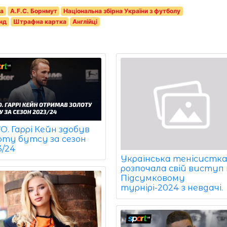
га
A.F.C. Борнмут
Національна збірна України з футболу
нд
Штрафна картка
Англійці
. Гаррі Кейн здобув
оту бутсу за сезон
3/24
Українська тенісистк
розпочала свій виступ
Підсумковому
турнірі-2024 з невдачі.