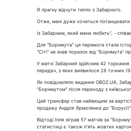
Я прагну відчути тепло з Забарного.
Отже, мені дуже хочеться потанцювати
Із Забарним, який мене любить", - співає
Для "Борнмута" ця перемога стала істо
"Сіті" не знав поразок від "Борнмута" п
У матчі Забарний здійснив 42 торкання м
передач, з яких виявилося 28 точних (9
Як повідомляло видання OBOZ.UA, Забарн
"Борнмутом" після переходу з київськог
Цей трансфер став найвищим за вартіст
продажу Андрія Ярмоленка до "Борусії"
Відтоді Ілля зіграв 57 матчів за "Борнм
статистиці є також п'ять жовтих карток