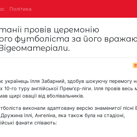
ес
Політика
танії провів церемонію
ого футболіста за його вража
 Відеоматеріали.
С
ає українець Ілля Забарний, здобув шокуючу перемогу н
х 10-го туру англійської Прем'єр-ліги. Ілля провів весь 
мав щирі овації від вболівальників.
тболіста виконали адаптовану версію знаменитої пісні В
Дружина Іллі, Ангеліна, яка також була на стадіоні,
лійські фанати співають: