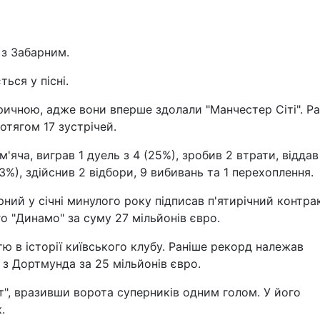
 з Забарним.
ться у пісні.
ричною, адже вони вперше здолали "Манчестер Сіті". Р
ротягом 17 зустрічей.
'яча, виграв 1 дуель з 4 (25%), зробив 2 втрати, віддав
3%), здійснив 2 відбори, 9 вибивань та 1 перехоплення.
ий у січні минулого року підписав п'ятирічний контра
о "Динамо" за суму 27 мільйонів євро.
ю в історії київського клубу. Раніше рекорд належав
 з Дортмунда за 25 мільйонів євро.
ут", вразивши ворота суперників одним голом. У його
.