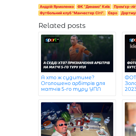
Андрій Ярмоленко
ФК "Динамо" Київ
Прем'єр-лі
Футбольний клуб "Манчестер Сіті".
Євро
Дортму
Related posts
ФОТО
А хто ж судитиме?
Зол
Оголошено арбітрів для
202
матчів 5-го туру УПЛ