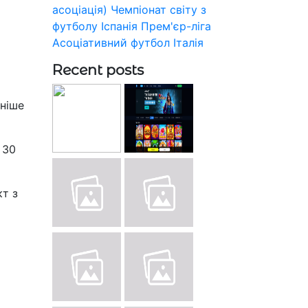
асоціація)
Чемпіонат світу з
футболу
Іспанія
Прем'єр-ліга
Асоціативний футбол
Італія
Recent posts
аніше
 30
кт з