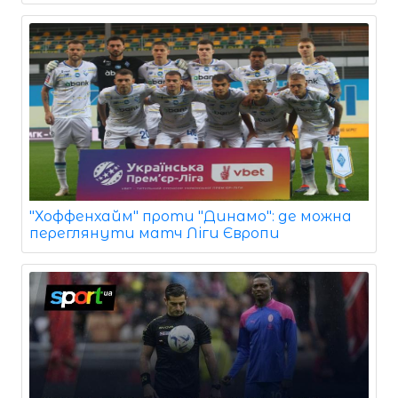
"Хоффенхайм" проти "Динамо": де можна
переглянути матч Ліги Європи