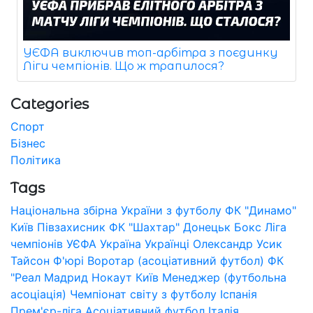
УЄФА виключив топ-арбітра з поєдинку
Ліги чемпіонів. Що ж трапилося?
Categories
Спорт
Бізнес
Політика
Tags
Національна збірна України з футболу
ФК "Динамо"
Київ
Півзахисник
ФК "Шахтар" Донецьк
Бокс
Ліга
чемпіонів УЄФА
Україна
Українці
Олександр Усик
Тайсон Ф'юрі
Воротар (асоціативний футбол)
ФК
"Реал Мадрид
Нокаут
Київ
Менеджер (футбольна
асоціація)
Чемпіонат світу з футболу
Іспанія
Прем'єр-ліга
Асоціативний футбол
Італія