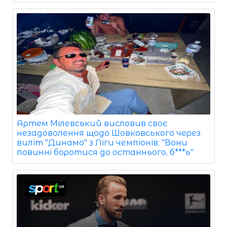
Артем Мілевський висловив своє
незадоволення щодо Шовковського через
виліт "Динамо" з Ліги чемпіонів: "Вони
повинні боротися до останнього, б***ь"