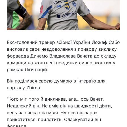
Екс-головний тренер збірної України Йожеф Сабо
висловив своє невдоволення з приводу виклику
форварда Динамо Владислава Ваната до складу
команди на жовтневі поєдинки синьо-жовтих у
рамках Ліги націй.
Він поділився своєю думкою в інтерв'ю для
порталу Zbirna.
"Кого міг, того й викликав, але... ось Ванат.
Недалекий він. Не вміє він на швидкості діяти,
весь час чекає на м'яч. Ну ось він зараз
прикотиться, прилетить. Слабкуватий він
форвард.