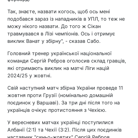
Так, знаєте, назвати когось, щоб ось мені
подобався зараз із нападників в УПЛ, то теж не
можу нікого назвати. До того ж Сікан
травмувався в Лізі чемпіонів. Ось і отримує
виклик Ванат у збірну", - сказав Сабо.
Головний тренер української національної
команди Сергій Ребров оголосив склад гравців,
які отримають виклик на матчі Ліги націй
2024/25 у жовтні.
Свій наступний матч збірна України проведе 11
жовтня проти Грузії (номінально домашній
поєдинок у Варшаві). За три дні після того на
українців очікує протистояння з Чехією.
У вересневих матчах українці поступилися
Албанії (2:1) та Чехії (3:2). Після цих поєдинків
наставник "синьо-жовтих" Сергій Ребров