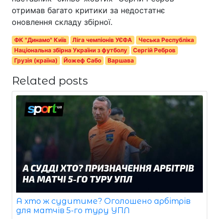
отримав багато критики за недостатнє
оновлення складу збірної.
ФК "Динамо" Київ
Ліга чемпіонів УЄФА
Чеська Республіка
Національна збірна України з футболу
Сергій Ребров
Грузія (країна)
Йожеф Сабо
Варшава
Related posts
А хто ж судитиме? Оголошено арбітрів
для матчів 5-го туру УПЛ