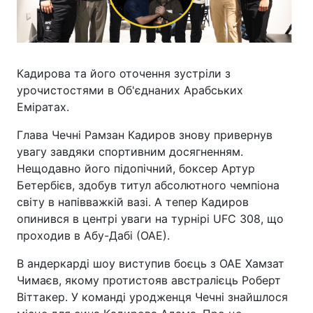
Кадирова та його оточення зустріли з
урочистостями в Об'єднаних Арабських
Еміратах.
Глава Чечні Рамзан Кадиров знову привернув
увагу завдяки спортивним досягненням.
Нещодавно його підопічний, боксер Артур
Бетербієв, здобув титул абсолютного чемпіона
світу в напівважкій вазі. А тепер Кадиров
опинився в центрі уваги на турнірі UFC 308, що
проходив в Абу-Дабі (ОАЕ).
В андеркарді шоу виступив боєць з ОАЕ Хамзат
Чимаєв, якому протистояв австралієць Роберт
Віттакер. У команді уродженця Чечні знайшлося