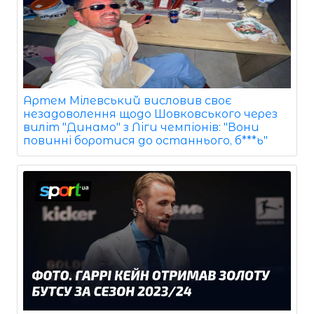
Артем Мілевський висловив своє
незадоволення щодо Шовковського через
виліт "Динамо" з Ліги чемпіонів: "Вони
повинні боротися до останнього, б***ь"