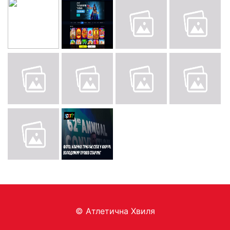
© Aтлетична Хвиля