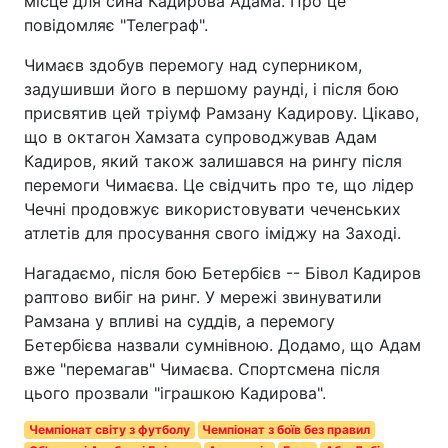
місце для сина Кадирова Адама. Про це
повідомляє "Телеграф".
Чимаєв здобув перемогу над суперником,
задушивши його в першому раунді, і після бою
присвятив цей тріумф Рамзану Кадирову. Цікаво,
що в октагон Хамзата супроводжував Адам
Кадиров, який також залишався на рингу після
перемоги Чимаєва. Це свідчить про те, що лідер
Чечні продовжує використовувати чеченських
атлетів для просування свого іміджу на Заході.
Нагадаємо, після бою Бетербієв -- Бівол Кадиров
раптово вибіг на ринг. У мережі звинуватили
Рамзана у впливі на суддів, а перемогу
Бетербієва назвали сумнівною. Додамо, що Адам
вже "перемагав" Чимаєва. Спортсмена після
цього прозвали "іграшкою Кадирова".
Чемпіонат світу з футболу
Чемпіонат з боїв без правил