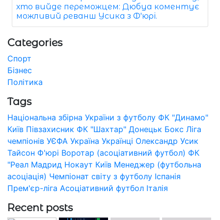
хто вийде переможцем: Дюбуа коментує
можливий реванш Усика з Ф'юрі.
Categories
Спорт
Бізнес
Політика
Tags
Національна збірна України з футболу
ФК "Динамо"
Київ
Півзахисник
ФК "Шахтар" Донецьк
Бокс
Ліга
чемпіонів УЄФА
Україна
Українці
Олександр Усик
Тайсон Ф'юрі
Воротар (асоціативний футбол)
ФК
"Реал Мадрид
Нокаут
Київ
Менеджер (футбольна
асоціація)
Чемпіонат світу з футболу
Іспанія
Прем'єр-ліга
Асоціативний футбол
Італія
Recent posts