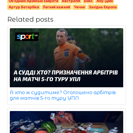
Об'єднані Арабські Емірати
Австралія
Бокс
Абу-Дабі
Артур Бетербієв
Легкий важкий
Чечня
Західна Європа
Related posts
А хто ж судитиме? Оголошено арбітрів
для матчів 5-го туру УПЛ