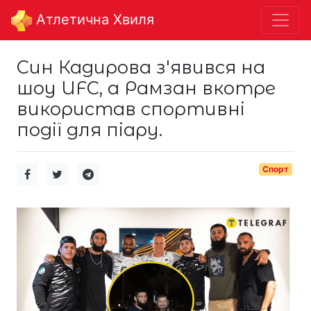
Aтлетична Хвиля
Син Кадирова з'явився на
шоу UFC, а Рамзан вкотре
використав спортивні
події для піару.
Спорт