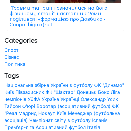
"Травми та грип позначилися на його
фізичному стані": наставник Роми
поділився інформацією про Довбика -
Спорт bigmir)net
Categories
Спорт
Бізнес
Політика
Tags
Національна збірна України з футболу
ФК "Динамо"
Київ
Півзахисник
ФК "Шахтар" Донецьк
Бокс
Ліга
чемпіонів УЄФА
Україна
Українці
Олександр Усик
Тайсон Ф'юрі
Воротар (асоціативний футбол)
ФК
"Реал Мадрид
Нокаут
Київ
Менеджер (футбольна
асоціація)
Чемпіонат світу з футболу
Іспанія
Прем'єр-ліга
Асоціативний футбол
Італія