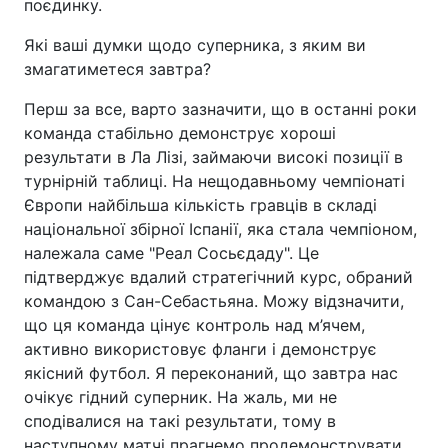
поєдинку.
Які ваші думки щодо суперника, з яким ви
змагатиметеся завтра?
Перш за все, варто зазначити, що в останні роки
команда стабільно демонструє хороші
результати в Ла Лізі, займаючи високі позиції в
турнірній таблиці. На нещодавньому чемпіонаті
Європи найбільша кількість гравців в складі
національної збірної Іспанії, яка стала чемпіоном,
належала саме "Реал Сосьєдаду". Це
підтверджує вдалий стратегічний курс, обраний
командою з Сан-Себастьяна. Можу відзначити,
що ця команда цінує контроль над м’ячем,
активно використовує фланги і демонструє
якісний футбол. Я переконаний, що завтра нас
очікує гідний суперник. На жаль, ми не
сподівалися на такі результати, тому в
наступному матчі прагнемо продемонструвати