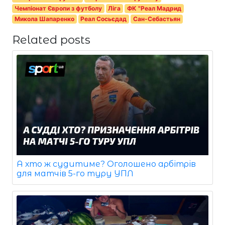
Чемпіонат Європи з футболу
Ліга
ФК "Реал Мадрид
Микола Шапаренко
Реал Сосьєдад
Сан-Себастьян
Related posts
А хто ж судитиме? Оголошено арбітрів
для матчів 5-го туру УПЛ