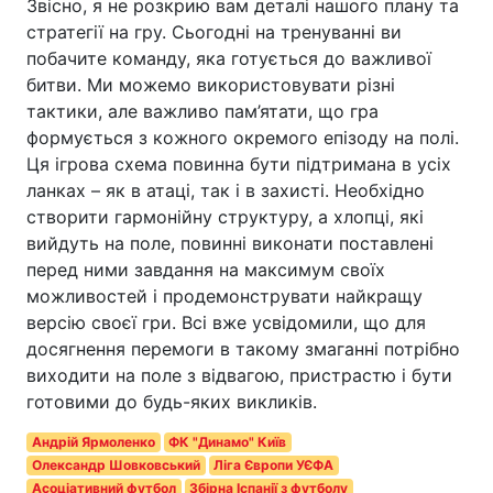
Звісно, я не розкрию вам деталі нашого плану та
стратегії на гру. Сьогодні на тренуванні ви
побачите команду, яка готується до важливої
битви. Ми можемо використовувати різні
тактики, але важливо пам’ятати, що гра
формується з кожного окремого епізоду на полі.
Ця ігрова схема повинна бути підтримана в усіх
ланках – як в атаці, так і в захисті. Необхідно
створити гармонійну структуру, а хлопці, які
вийдуть на поле, повинні виконати поставлені
перед ними завдання на максимум своїх
можливостей і продемонструвати найкращу
версію своєї гри. Всі вже усвідомили, що для
досягнення перемоги в такому змаганні потрібно
виходити на поле з відвагою, пристрастю і бути
готовими до будь-яких викликів.
Андрій Ярмоленко
ФК "Динамо" Київ
Олександр Шовковський
Ліга Європи УЄФА
Асоціативний футбол
Збірна Іспанії з футболу