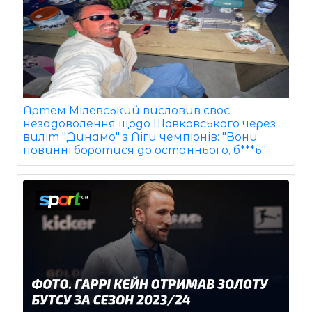
Артем Мілевський висловив своє
незадоволення щодо Шовковського через
виліт "Динамо" з Ліги чемпіонів: "Вони
повинні боротися до останнього, б***ь"