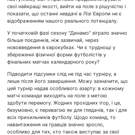
свої найкращі якості, вийти на поле з рішучістю і
показати, що останні невдачі в Лізі Європи не є
відображенням нашого реального потенціалу.
У початковій фазі сезону "Динамо" зіграло значно
більше поєдинків, ніж зазвичай, через
нововведення в єврокубках. Чи є труднощі у
збереженні фізичної форми футболістів у
фінальних матчах календарного року?
Підводити підсумки слід не під час турніру, а
лише після його завершення. Можу зазначити, що
цей турнір надав особливого азарту: в кожному
матчі команди виходять на поле з метою
здобути перемогу. Жодних прохідних ігор, і це,
безумовно, є перевагою як для глядачів, так і для
всіх прихильників футболу. Щодо команд, то
навантаження на гравців значно зросло,
особливо для тих, хто також виступає за свої