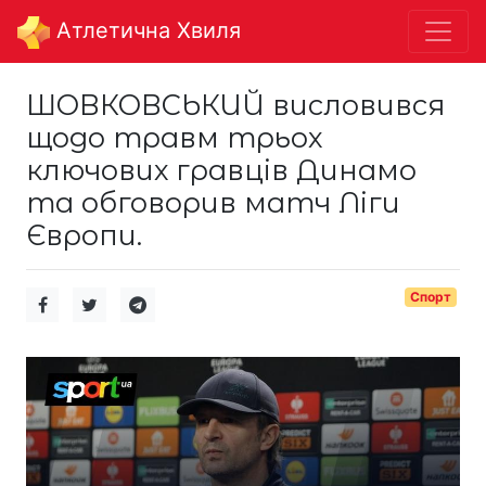
Aтлетична Хвиля
ШОВКОВСЬКИЙ висловився
щодо травм трьох
ключових гравців Динамо
та обговорив матч Ліги
Європи.
Спорт