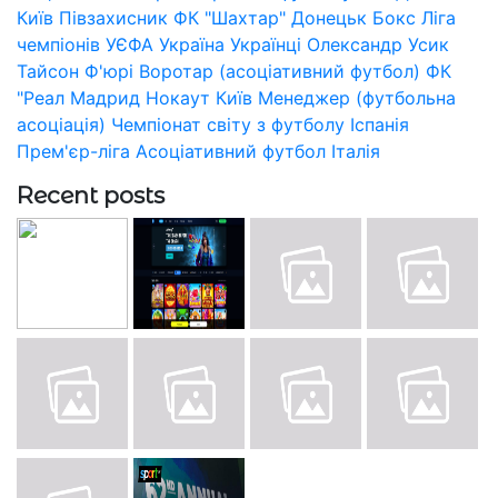
Київ
Півзахисник
ФК "Шахтар" Донецьк
Бокс
Ліга
чемпіонів УЄФА
Україна
Українці
Олександр Усик
Тайсон Ф'юрі
Воротар (асоціативний футбол)
ФК
"Реал Мадрид
Нокаут
Київ
Менеджер (футбольна
асоціація)
Чемпіонат світу з футболу
Іспанія
Прем'єр-ліга
Асоціативний футбол
Італія
Recent posts