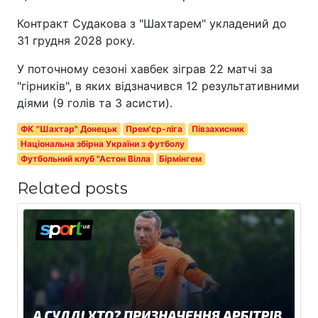
Контракт Судакова з "Шахтарем" укладений до
31 грудня 2028 року.
У поточному сезоні хавбек зіграв 22 матчі за
"гірників", в яких відзначився 12 результативними
діями (9 голів та 3 асисти).
ФК "Шахтар" Донецьк
Прем'єр-ліга
Півзахисник
Національна збірна України з футболу
Футбольний клуб "Астон Вілла
Бірмінгем
Related posts