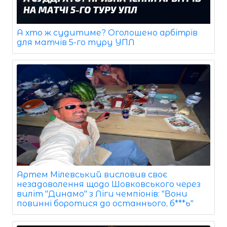
А хто ж судитиме? Оголошено арбітрів
для матчів 5-го туру УПЛ
Артем Мілевський висловив своє
незадоволення щодо Шовковського через
виліт "Динамо" з Ліги чемпіонів: "Вони
повинні боротися до останнього, б***ь"