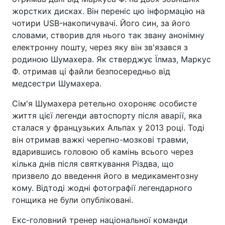
жорстких дисках. Він переніс цю інформацію на
чотири USB-накопичувачі. Його син, за його
словами, створив для нього так звану анонімну
електронну пошту, через яку він зв'язався з
родиною Шумахера. Як стверджує Їлмаз, Маркус
Ф. отримав ці файли безпосередньо від
медсестри Шумахера.
Сім'я Шумахера ретельно охороняє особисте
життя цієї легенди автоспорту після аварії, яка
сталася у французьких Альпах у 2013 році. Тоді
він отримав важкі черепно-мозкові травми,
вдарившись головою об камінь всього через
кілька днів після святкування Різдва, що
призвело до введення його в медикаментозну
кому. Відтоді жодні фотографії легендарного
гонщика не були опубліковані.
Екс-головний тренер національної команди