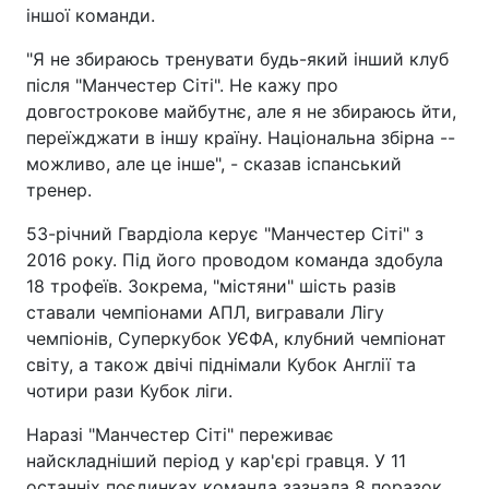
іншої команди.
"Я не збираюсь тренувати будь-який інший клуб
після "Манчестер Сіті". Не кажу про
довгострокове майбутнє, але я не збираюсь йти,
переїжджати в іншу країну. Національна збірна --
можливо, але це інше", - сказав іспанський
тренер.
53-річний Гвардіола керує "Манчестер Сіті" з
2016 року. Під його проводом команда здобула
18 трофеїв. Зокрема, "містяни" шість разів
ставали чемпіонами АПЛ, вигравали Лігу
чемпіонів, Суперкубок УЄФА, клубний чемпіонат
світу, а також двічі піднімали Кубок Англії та
чотири рази Кубок ліги.
Наразі "Манчестер Сіті" переживає
найскладніший період у кар'єрі гравця. У 11
останніх поєдинках команда зазнала 8 поразок,