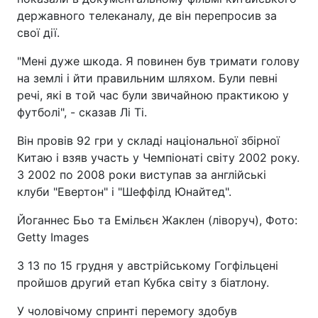
державного телеканалу, де він перепросив за
свої дії.
"Мені дуже шкода. Я повинен був тримати голову
на землі і йти правильним шляхом. Були певні
речі, які в той час були звичайною практикою у
футболі", - сказав Лі Ті.
Він провів 92 гри у складі національної збірної
Китаю і взяв участь у Чемпіонаті світу 2002 року.
З 2002 по 2008 роки виступав за англійські
клуби "Евертон" і "Шеффілд Юнайтед".
Йоганнес Бьо та Емільєн Жаклен (ліворуч), Фото:
Getty Images
З 13 по 15 грудня у австрійському Гогфільцені
пройшов другий етап Кубка світу з біатлону.
У чоловічому спринті перемогу здобув