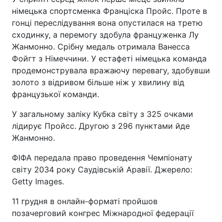
німецька спортсменка Франціска Пройс. Проте в
гонці переслідування вона опустилася на третю
сходинку, а перемогу здобула француженка Лу
Жанмонно. Срібну медаль отримала Ванесса
Фойгт з Німеччини. У естафеті німецька команда
продемонструвала вражаючу перевагу, здобувши
золото з відривом більше ніж у хвилину від
французької команди.
У загальному заліку Кубка світу з 325 очками
лідирує Пройсс. Другою з 296 пунктами йде
Жанмонно.
ФІФА передала право проведення Чемпіонату
світу 2034 року Саудівській Аравії. Джерело:
Getty Images.
11 грудня в онлайн-форматі пройшов
позачерговий конгрес Міжнародної федерації