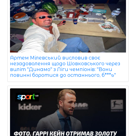
Артем Мілевський висловив своє
незадоволення щодо Шовковського через
виліт "Динамо" з Ліги чемпіонів: "Вони
повинні боротися до останнього, б***ь"