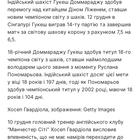
Індійський шахіст Гукеш Доммараджу здобув
перемогу над китайцем Діном Ліженем, ставши
новим чемпіоном світу з шахів. 12 грудня в
Сінгапурі Гукеш виграв 14-ту партію та завершив
матч за світову шахову корону з рахунком 7,5 на
6,5.
18-річний Доммараджу Гукеш здобув титул 18-го
чемпіона світу з шахів, ставши наймолодшим
володарем цього звання з моменту Руслана
Пономарьова. Індійський шахіст досяг цієї мети
у віці 18 років і 197 днів, тоді як Пономарьов
здобув чемпіонський титул у 2002 році, маючи 18
років і 104 дні.
Хосеп Гвардіола, зображення: Getty Images
10 грудня головний тренер англійського клубу
"Манчестер Сіті" Хосеп Гвардіола висловив
впевненість, що не має намірів переходити до