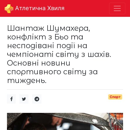
Aтлетична Хвиля
Шантаж Шумахера,
конфлікт з Бьо та
несподівані події на
чемпіонаті світу з шахів.
Основні новини
спортивного світу за
тиждень.
Спорт