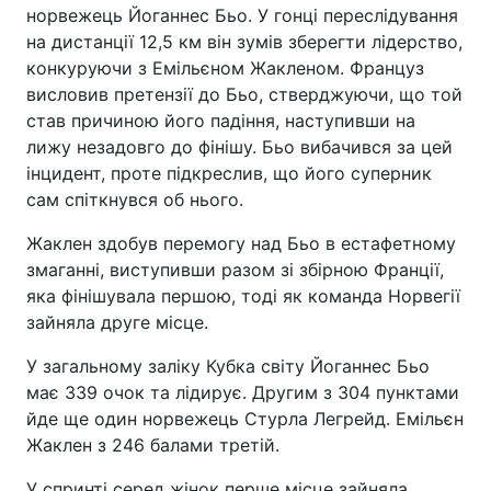
норвежець Йоганнес Бьо. У гонці переслідування
на дистанції 12,5 км він зумів зберегти лідерство,
конкуруючи з Емільєном Жакленом. Француз
висловив претензії до Бьо, стверджуючи, що той
став причиною його падіння, наступивши на
лижу незадовго до фінішу. Бьо вибачився за цей
інцидент, проте підкреслив, що його суперник
сам спіткнувся об нього.
Жаклен здобув перемогу над Бьо в естафетному
змаганні, виступивши разом зі збірною Франції,
яка фінішувала першою, тоді як команда Норвегії
зайняла друге місце.
У загальному заліку Кубка світу Йоганнес Бьо
має 339 очок та лідирує. Другим з 304 пунктами
йде ще один норвежець Стурла Легрейд. Емільєн
Жаклен з 246 балами третій.
У спринті серед жінок перше місце зайняла