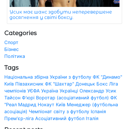
Усик має шанс здобути неперевершене
досягнення у світі боксу.
Categories
Спорт
Бізнес
Політика
Tags
Національна збірна України з футболу
ФК "Динамо"
Київ
Півзахисник
ФК "Шахтар" Донецьк
Бокс
Ліга
чемпіонів УЄФА
Україна
Українці
Олександр Усик
Тайсон Ф'юрі
Воротар (асоціативний футбол)
ФК
"Реал Мадрид
Нокаут
Київ
Менеджер (футбольна
асоціація)
Чемпіонат світу з футболу
Іспанія
Прем'єр-ліга
Асоціативний футбол
Італія