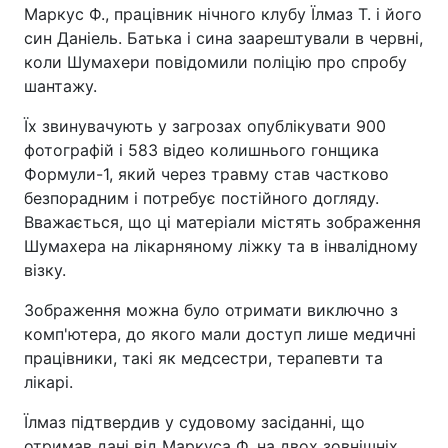
Маркус Ф., працівник нічного клубу Їлмаз Т. і його
син Даніель. Батька і сина заарештували в червні,
коли Шумахери повідомили поліцію про спробу
шантажу.
Їх звинувачують у загрозах опублікувати 900
фотографій і 583 відео колишнього гонщика
Формули-1, який через травму став частково
безпорадним і потребує постійного догляду.
Вважається, що ці матеріали містять зображення
Шумахера на лікарняному ліжку та в інвалідному
візку.
Зображення можна було отримати виключно з
комп'ютера, до якого мали доступ лише медичні
працівники, такі як медсестри, терапевти та
лікарі.
Їлмаз підтвердив у судовому засіданні, що
отримав дані від Маркуса Ф. на двох зовнішніх