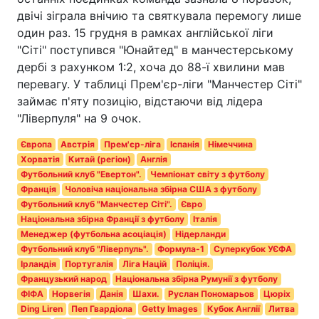
двічі зіграла внічию та святкувала перемогу лише
один раз. 15 грудня в рамках англійської ліги
"Сіті" поступився "Юнайтед" в манчестерському
дербі з рахунком 1:2, хоча до 88-ї хвилини мав
перевагу. У таблиці Прем'єр-ліги "Манчестер Сіті"
займає п'яту позицію, відстаючи від лідера
"Ліверпуля" на 9 очок.
Європа
Австрія
Прем'єр-ліга
Іспанія
Німеччина
Хорватія
Китай (регіон)
Англія
Футбольний клуб "Евертон".
Чемпіонат світу з футболу
Франція
Чоловіча національна збірна США з футболу
Футбольний клуб "Манчестер Сіті".
Євро
Національна збірна Франції з футболу
Італія
Менеджер (футбольна асоціація)
Нідерланди
Футбольний клуб "Ліверпуль".
Формула-1
Суперкубок УЄФА
Ірландія
Португалія
Ліга Націй
Поліція.
Французький народ
Національна збірна Румунії з футболу
ФІФА
Норвегія
Данія
Шахи.
Руслан Пономарьов
Цюріх
Ding Liren
Пеп Гвардіола
Getty Images
Кубок Англії
Литва