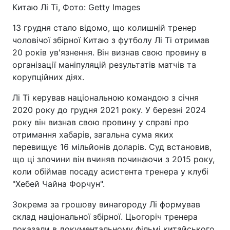
Китаю Лі Ті, Фото: Getty Images
13 грудня стало відомо, що колишній тренер
чоловічої збірної Китаю з футболу Лі Ті отримав
20 років ув'язнення. Він визнав свою провину в
організації маніпуляцій результатів матчів та
корупційних діях.
Лі Ті керував національною командою з січня
2020 року до грудня 2021 року. У березні 2024
року він визнав свою провину у справі про
отримання хабарів, загальна сума яких
перевищує 16 мільйонів доларів. Суд встановив,
що ці злочини він вчиняв починаючи з 2015 року,
коли обіймав посаду асистента тренера у клубі
"Хебей Чайна Форчун".
Зокрема за грошову винагороду Лі формував
склад національної збірної. Цьогоріч тренера
показали в документальному фільмі китайського