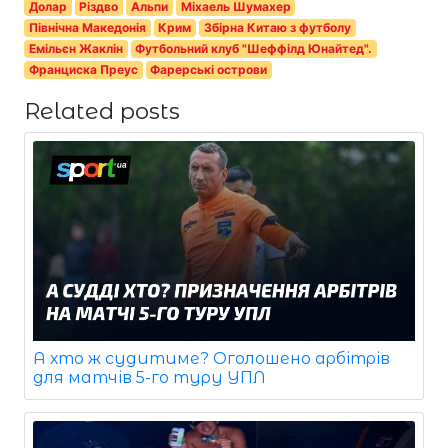
Долар
Різдво
Альпи
Міхаель Шумахер
Північна Македонія
Крим
Збірна Китаю з футболу
Емільєн Жаклін
Футбольний клуб "Шеффілд Юнайтед".
Франциска Преус
Фарерські острови
Related posts
А хто ж судитиме? Оголошено арбітрів
для матчів 5-го туру УПЛ