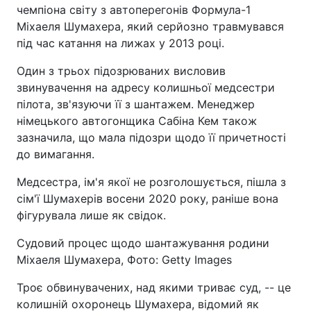
чемпіона світу з автоперегонів Формула-1
Міхаеля Шумахера, який серйозно травмувався
під час катання на лижах у 2013 році.
Один з трьох підозрюваних висловив
звинувачення на адресу колишньої медсестри
пілота, зв'язуючи її з шантажем. Менеджер
німецького автогонщика Сабіна Кем також
зазначила, що мала підозри щодо її причетності
до вимагання.
Медсестра, ім'я якої не розголошується, пішла з
сім'ї Шумахерів восени 2020 року, раніше вона
фігурувала лише як свідок.
Судовий процес щодо шантажування родини
Міхаеля Шумахера, Фото: Getty Images
Троє обвинувачених, над якими триває суд, -- це
колишній охоронець Шумахера, відомий як