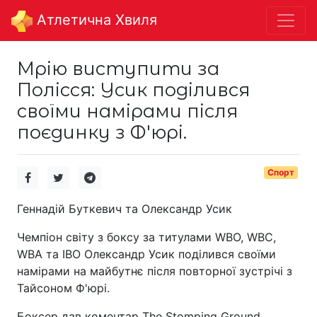
Aтлетична Хвиля
Мрію виступити за
Полісся: Усик поділився
своїми намірами після
поєдинку з Ф'юрі.
Спорт
Геннадій Буткевич та Олександр Усик
Чемпіон світу з боксу за титулами WBO, WBC,
WBA та IBO Олександр Усик поділився своїми
намірами на майбутнє після повторної зустрічі з
Тайсоном Ф'юрі.
Боксер дав коментар The Stomping Ground.