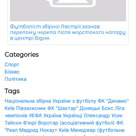
Футболіст збірної Австрії зазнав
перелому черепа після жорстокого нападу
в центрі Відня.
Categories
Спорт
Бізнес
Політика
Tags
Національна збірна України з футболу
ФК "Динамо"
Київ
Півзахисник
ФК "Шахтар" Донецьк
Бокс
Ліга
чемпіонів УЄФА
Україна
Українці
Олександр Усик
Тайсон Ф'юрі
Воротар (асоціативний футбол)
ФК
"Реал Мадрид
Нокаут
Київ
Менеджер (футбольна