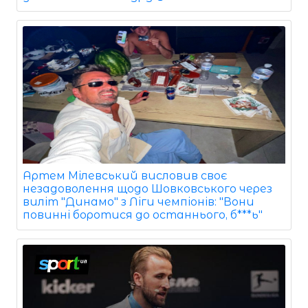
Артем Мілевський висловив своє
незадоволення щодо Шовковського через
виліт "Динамо" з Ліги чемпіонів: "Вони
повинні боротися до останнього, б***ь"