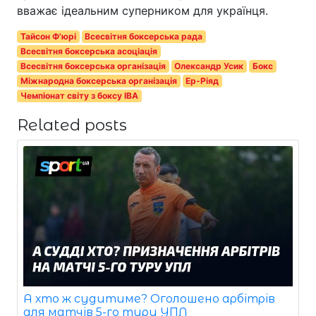
вважає ідеальним суперником для українця.
Тайсон Ф'юрі
Всесвітня боксерська рада
Всесвітня боксерська асоціація
Всесвітня боксерська організація
Олександр Усик
Бокс
Міжнародна боксерська організація
Ер-Ріяд
Чемпіонат світу з боксу IBA
Related posts
А хто ж судитиме? Оголошено арбітрів
для матчів 5-го туру УПЛ