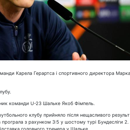
оманди Карела Герартса і спортивного директора Марк
лубу.
ник команди U-23 Шальке Якоб Фімпель.
футбольного клубу прийняло після нещасливого результ
програла з рахунком 3:5 у шостому турі Бундесліги 2.
відставка головного тренера у Шальке.