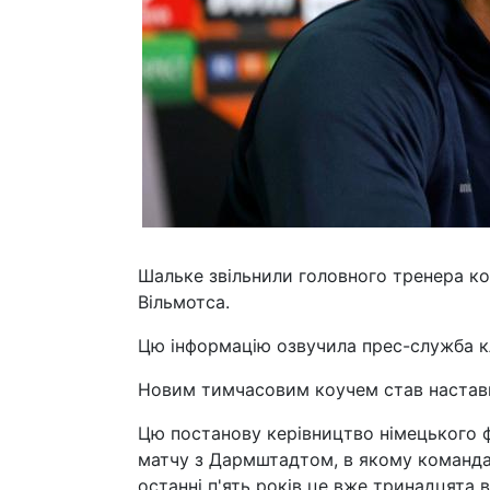
Шальке звільнили головного тренера к
Вільмотса.
Цю інформацію озвучила прес-служба к
Новим тимчасовим коучем став настав
Цю постанову керівництво німецького 
матчу з Дармштадтом, в якому команда 
останні п'ять років це вже тринадцята 