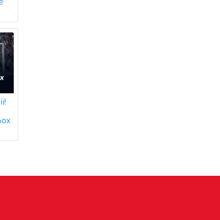
е
ї!
ьох