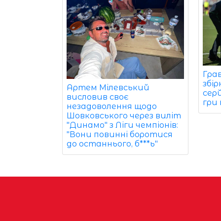
Гра
збір
Артем Мілевський
серй
висловив своє
гри 
незадоволення щодо
Шовковського через виліт
"Динамо" з Ліги чемпіонів:
"Вони повинні боротися
до останнього, б***ь"