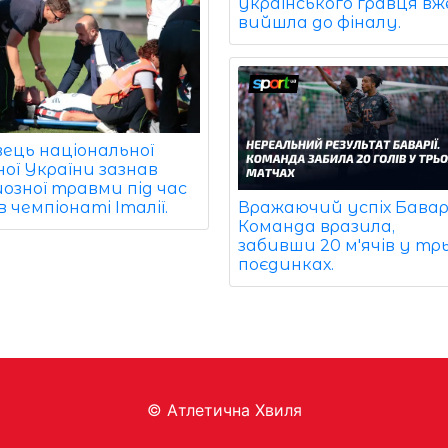
українського гравця вж
вийшла до фіналу.
вець національної
ної України зазнав
озної травми під час
Вражаючий успіх Баварі
в чемпіонаті Італії.
Команда вразила,
забивши 20 м'ячів у тр
поєдинках.
© Aтлетична Хвиля