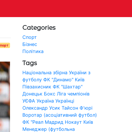
Categories
Спорт
Бізнес
порт
Політика
Tags
Національна збірна України з
футболу
ФК "Динамо" Київ
Півзахисник
ФК "Шахтар"
Донецьк
Бокс
Ліга чемпіонів
УЄФА
Україна
Українці
Олександр Усик
Тайсон Ф'юрі
Воротар (асоціативний футбол)
ФК "Реал Мадрид
Нокаут
Київ
Менеджер (футбольна