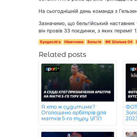
На сьогоднішній день команда з Гельзен
Зазначимо, що бельгійський наставник т
він провів 33 поєдинки, з яких переміг 1
Бундесліга
Німеччина
Бельгія
ФК Шальке 04
Related posts
ФОТО
А хто ж судитиме?
Зол
Оголошено арбітрів для
202
матчів 5-го туру УПЛ