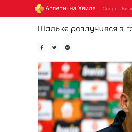
Aтлетична Хвиля
Спорт
Бізн
Шальке розлучився з 