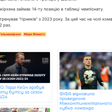
кірхена займає 14-ту позицію в таблиці чемпіонату.
ренував "гірників" з 2023 року. За цей час на чолі ком
2 раз.
Гельзенкірхен
Марк Вілмотс
. Гаррі Кейн здобув
оту бутсу за сезон
ФІФА відновила
3/24
проведення
Міжконтинентального
кубка: команда