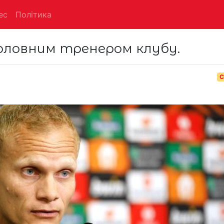
ес
Політика
головним тренером клубу.
С