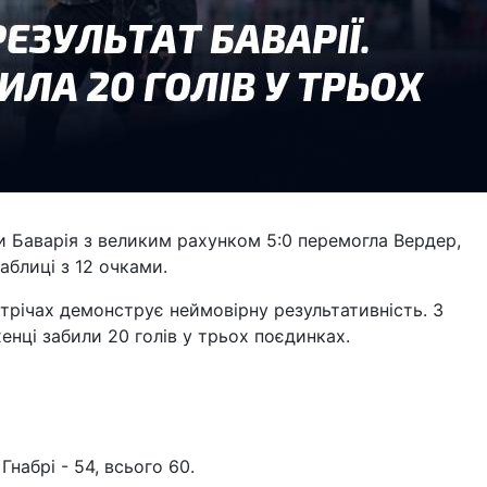
и Баварія з великим рахунком 5:0 перемогла Вердер,
аблиці з 12 очками.
стрічах демонструє неймовірну результативність. З
енці забили 20 голів у трьох поєдинках.
 Гнабрі - 54, всього 60.