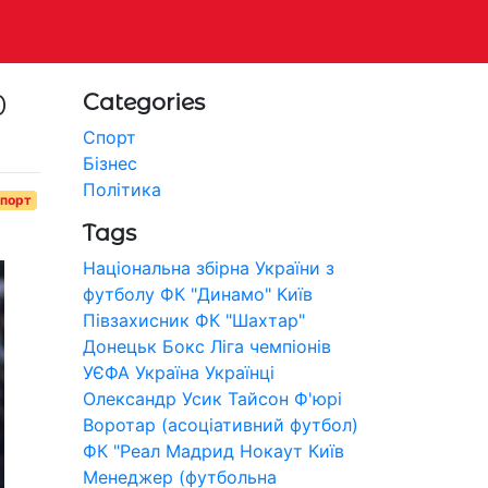
0
Categories
Спорт
Бізнес
Політика
порт
Tags
Національна збірна України з
футболу
ФК "Динамо" Київ
Півзахисник
ФК "Шахтар"
Донецьк
Бокс
Ліга чемпіонів
УЄФА
Україна
Українці
Олександр Усик
Тайсон Ф'юрі
Воротар (асоціативний футбол)
ФК "Реал Мадрид
Нокаут
Київ
Менеджер (футбольна