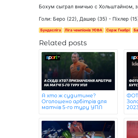
Бохум сыграл вничью с Хольштайном, з
Голи: Беро (22), Дашер (35) - Піхлер (15
Бундесліга
Ліга чемпіонів УЄФА
Серж Гнабрі
Ба
Related posts
ФОТО
А хто ж судитиме?
Зол
Оголошено арбітрів для
202
матчів 5-го туру УПЛ