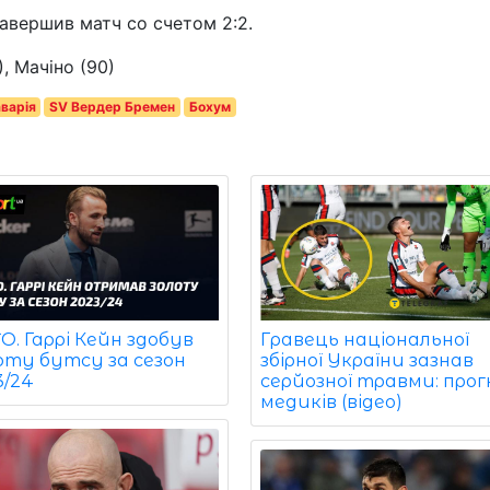
авершив матч со счетом 2:2.
), Мачіно (90)
варія
SV Вердер Бремен
Бохум
. Гаррі Кейн здобув
Гравець національної
оту бутсу за сезон
збірної України зазнав
3/24
серйозної травми: прог
медиків (відео)