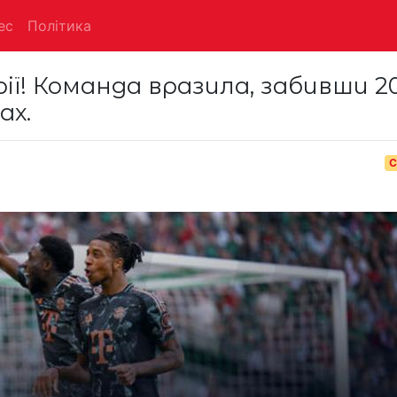
ес
Політика
ії! Команда вразила, забивши 2
ах.
С