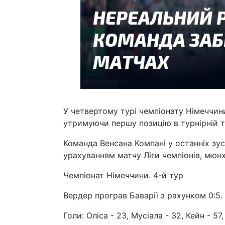
У четвертому турі чемпіонату Німеччин
утримуючи першу позицію в турнірній т
Команда Венсана Компані у останніх зу
урахуванням матчу Ліги чемпіонів, мюнх
Чемпіонат Німеччини. 4-й тур
Вердер програв Баварії з рахунком 0:5.
Голи: Оліса - 23, Мусіала - 32, Кейн - 57,