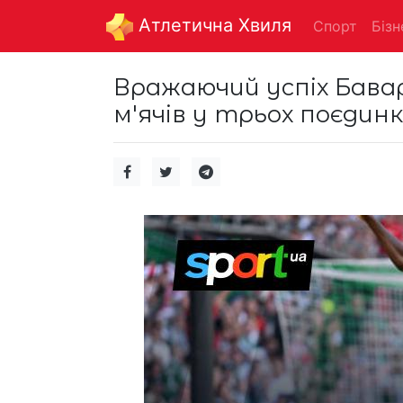
Aтлетична Хвиля
Спорт
Бізн
Вражаючий успіх Бавар
м'ячів у трьох поєдинк