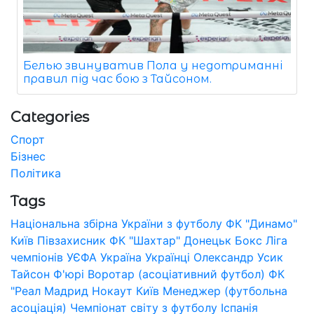
Белью звинуватив Пола у недотриманні
правил під час бою з Тайсоном.
Categories
Спорт
Бізнес
Політика
Tags
Національна збірна України з футболу
ФК "Динамо"
Київ
Півзахисник
ФК "Шахтар" Донецьк
Бокс
Ліга
чемпіонів УЄФА
Україна
Українці
Олександр Усик
Тайсон Ф'юрі
Воротар (асоціативний футбол)
ФК
"Реал Мадрид
Нокаут
Київ
Менеджер (футбольна
асоціація)
Чемпіонат світу з футболу
Іспанія