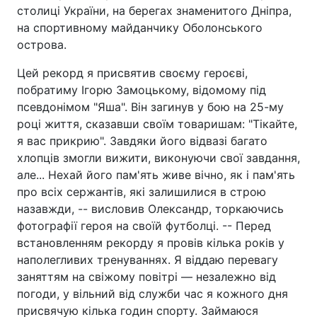
столиці України, на берегах знаменитого Дніпра,
на спортивному майданчику Оболонського
острова.
Цей рекорд я присвятив своєму героєві,
побратиму Ігорю Замоцькому, відомому під
псевдонімом "Яша". Він загинув у бою на 25-му
році життя, сказавши своїм товаришам: "Тікайте,
я вас прикрию". Завдяки його відвазі багато
хлопців змогли вижити, виконуючи свої завдання,
але... Нехай його пам'ять живе вічно, як і пам'ять
про всіх сержантів, які залишилися в строю
назавжди, -- висловив Олександр, торкаючись
фотографії героя на своїй футболці. -- Перед
встановленням рекорду я провів кілька років у
наполегливих тренуваннях. Я віддаю перевагу
заняттям на свіжому повітрі — незалежно від
погоди, у вільний від служби час я кожного дня
присвячую кілька годин спорту. Займаюся