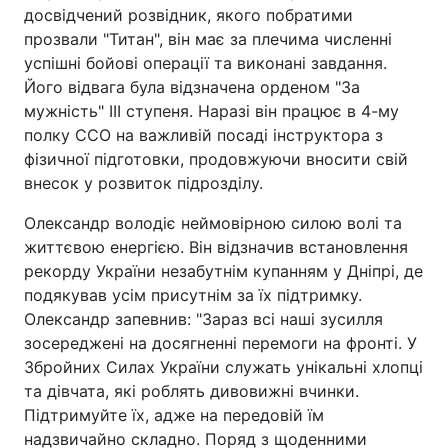
досвідчений розвідник, якого побратими
прозвали "Титан", він має за плечима численні
успішні бойові операції та виконані завдання.
Його відвага була відзначена орденом "За
мужність" III ступеня. Наразі він працює в 4-му
полку ССО на важливій посаді інструктора з
фізичної підготовки, продовжуючи вносити свій
внесок у розвиток підрозділу.
Олександр володіє неймовірною силою волі та
життєвою енергією. Він відзначив встановлення
рекорду України незабутнім купанням у Дніпрі, де
подякував усім присутнім за їх підтримку.
Олександр запевнив: "Зараз всі наші зусилля
зосереджені на досягненні перемоги на фронті. У
Збройних Силах України служать унікальні хлопці
та дівчата, які роблять дивовижні вчинки.
Підтримуйте їх, адже на передовій їм
надзвичайно складно. Поряд з щоденними