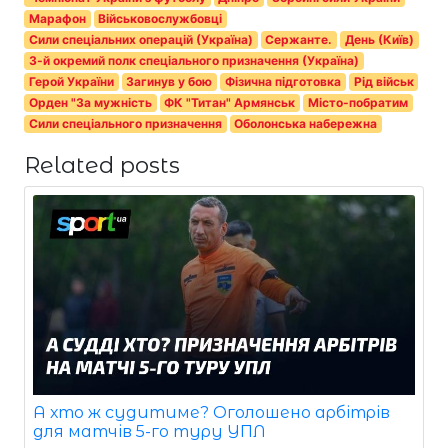
Марафон
Військовослужбовці
Сили спеціальних операцій (Україна)
Сержанте.
День (Київ)
3-й окремий полк спеціального призначення (Україна)
Герой України
Загинув у бою
Фізична підготовка
Рід військ
Орден "За мужність
ФК "Титан" Армянськ
Місто-побратим
Сили спеціального призначення
Оболонська набережна
Related posts
А хто ж судитиме? Оголошено арбітрів
для матчів 5-го туру УПЛ