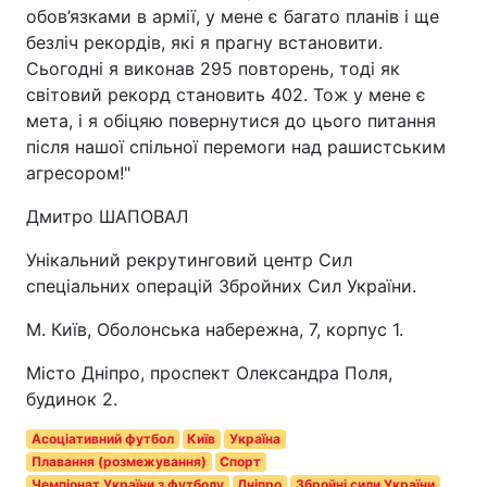
обов’язками в армії, у мене є багато планів і ще
безліч рекордів, які я прагну встановити.
Сьогодні я виконав 295 повторень, тоді як
світовий рекорд становить 402. Тож у мене є
мета, і я обіцяю повернутися до цього питання
після нашої спільної перемоги над рашистським
агресором!"
Дмитро ШАПОВАЛ
Унікальний рекрутинговий центр Сил
спеціальних операцій Збройних Сил України.
М. Київ, Оболонська набережна, 7, корпус 1.
Місто Дніпро, проспект Олександра Поля,
будинок 2.
Асоціативний футбол
Київ
Україна
Плавання (розмежування)
Спорт
Чемпіонат України з футболу
Дніпро
Збройні сили України