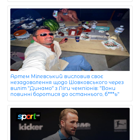
Артем Мілевський висловив своє
незадоволення щодо Шовковського через
виліт "Динамо" з Ліги чемпіонів: "Вони
повинні боротися до останнього, б***ь"