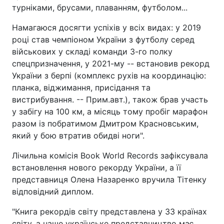
турніками, брусами, плаванням, футболом...
Намагаюся досягти успіхів у всіх видах: у 2019
році став чемпіоном України з футболу серед
військових у складі команди 3-го полку
спецпризначення, у 2021-му -- встановив рекорд
України з берпі (комплекс рухів на координацію:
планка, віджимання, присідання та
вистрибування. -- Прим.авт.), також брав участь
у забігу на 100 км, а місяць тому пробіг марафон
разом із побратимом Дмитром Красновським,
який у бою втратив обидві ноги".
Лічильна комісія Book World Records зафіксувала
встановлення нового рекорду України, а її
представниця Олена Назаренко вручила Тітенку
відповідний диплом.
"Книга рекордів світу представлена у 33 країнах
світу, а наше українське представництво має