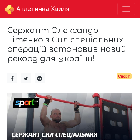
Aтлетична Хвиля
Сержант Олександр
Тітенко з Сил спеціальних
операцій встановив новий
рекорд для України!
Спорт