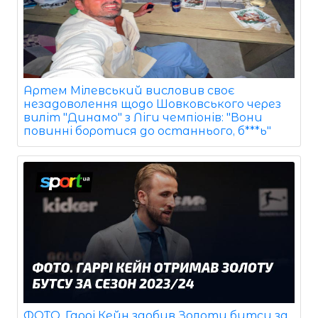
Артем Мілевський висловив своє
незадоволення щодо Шовковського через
виліт "Динамо" з Ліги чемпіонів: "Вони
повинні боротися до останнього, б***ь"
ФОТО. Гаррі Кейн здобув Золоту бутсу за