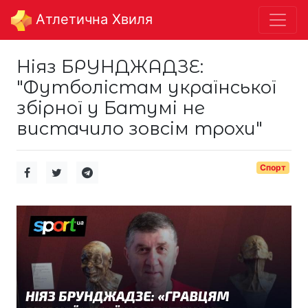
Aтлетична Хвиля
Ніяз БРУНДЖАДЗЕ:
"Футболістам української
збірної у Батумі не
вистачило зовсім трохи"
Спорт