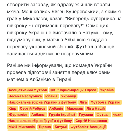
створити загрозу, як одразу ж йшли втрати
м’яча. Мені колись Євген Кучеревський, з яким я
грав у Миколаєві, казав: "Випередь суперника на
півкроку - і отримаєш перевагу!". Саме цих
півкроку Україні не вистачало в Батумі. Тому,
підсумовуючи, у матчі з Албанією я віддаю
перевагу українській збірній. Футбол албанців
залишається для мене незрозумілим.
Раніше ми інформували, що команда України
провела підготовчі заняття перед ключовим
матчем з Албанією в Тирані.
Асоціативний футбол
ФК "Чорноморець" Одеса
Україна
Чеська Республіка
Іспанія
Українці
Національна збірна України з футболу
Ліга
Футбол в Україні
Кіпр
Сергій Ребров
Албанія
Миколаїв
Ліга Націй
Журналіст
Албанці
Грузія (країна)
Грузини
Футзал
чехи
Національна збірна Грузії з футболу
Сергій Назаренко
МФЦ Миколаїв
Тирана
Батумі
Футболіст Асоціації