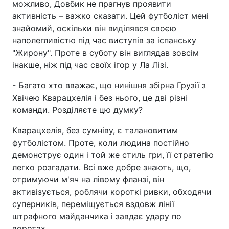
можливо, Довбик не прагнув проявити
активність – важко сказати. Цей футболіст мені
знайомий, оскільки він виділявся своєю
наполегливістю під час виступів за іспанську
"Жирону". Проте в суботу він виглядав зовсім
інакше, ніж під час своїх ігор у Ла Лізі.
- Багато хто вважає, що нинішня збірна Грузії з
Хвічею Кварацхелія і без нього, це дві різні
команди. Розділяєте цю думку?
Кварацхелія, без сумніву, є талановитим
футболістом. Проте, коли людина постійно
демонструє один і той же стиль гри, її стратегію
легко розгадати. Всі вже добре знають, що,
отримуючи м'яч на лівому фланзі, він
активізується, роблячи короткі ривки, обходячи
суперників, переміщується вздовж лінії
штрафного майданчика і завдає удару по
воротах.