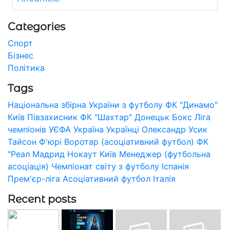
Categories
Спорт
Бізнес
Політика
Tags
Національна збірна України з футболу
ФК "Динамо"
Київ
Півзахисник
ФК "Шахтар" Донецьк
Бокс
Ліга
чемпіонів УЄФА
Україна
Українці
Олександр Усик
Тайсон Ф'юрі
Воротар (асоціативний футбол)
ФК
"Реал Мадрид
Нокаут
Київ
Менеджер (футбольна
асоціація)
Чемпіонат світу з футболу
Іспанія
Прем'єр-ліга
Асоціативний футбол
Італія
Recent posts