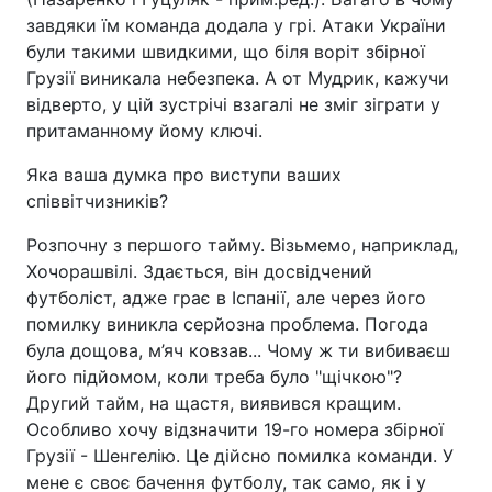
завдяки їм команда додала у грі. Атаки України
були такими швидкими, що біля воріт збірної
Грузії виникала небезпека. А от Мудрик, кажучи
відверто, у цій зустрічі взагалі не зміг зіграти у
притаманному йому ключі.
Яка ваша думка про виступи ваших
співвітчизників?
Розпочну з першого тайму. Візьмемо, наприклад,
Хочорашвілі. Здається, він досвідчений
футболіст, адже грає в Іспанії, але через його
помилку виникла серйозна проблема. Погода
була дощова, м’яч ковзав... Чому ж ти вибиваєш
його підйомом, коли треба було "щічкою"?
Другий тайм, на щастя, виявився кращим.
Особливо хочу відзначити 19-го номера збірної
Грузії - Шенгелію. Це дійсно помилка команди. У
мене є своє бачення футболу, так само, як і у