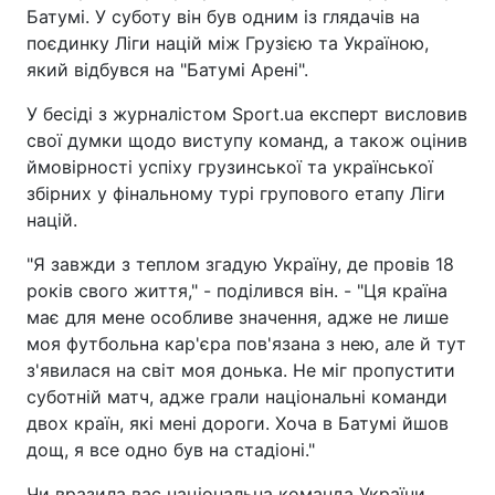
Батумі. У суботу він був одним із глядачів на
поєдинку Ліги націй між Грузією та Україною,
який відбувся на "Батумі Арені".
У бесіді з журналістом Sport.ua експерт висловив
свої думки щодо виступу команд, а також оцінив
ймовірності успіху грузинської та української
збірних у фінальному турі групового етапу Ліги
націй.
"Я завжди з теплом згадую Україну, де провів 18
років свого життя," - поділився він. - "Ця країна
має для мене особливе значення, адже не лише
моя футбольна кар'єра пов'язана з нею, але й тут
з'явилася на світ моя донька. Не міг пропустити
суботній матч, адже грали національні команди
двох країн, які мені дороги. Хоча в Батумі йшов
дощ, я все одно був на стадіоні."
Чи вразила вас національна команда України