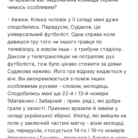
чимось особливим?
- Авжеж. Кілька чоловік у її складі мені дуже
сподобались. Передусім, Судаков. Це
універсальний футболіст. Одна справа коли
дивишся гру того чи іншого гравця по
телевізору, а зовсім інша - з трибуни стадіону.
Деколи у телетрансляцію не потрапляє рух
футболіста, тож було цікаво стежити за діями
Судакова наживо. Його гра відразу кидається у
вічі. Він виокремлюється з-поміж інших
особливими рухами - словом, молодець.
Сподобались мені ще 22-й і 13-й номери
(Матвієнко і Забарний - прим. ред.), які добре
грали у захисті. Приємно вразили й заміни у
складі української збірної. Хлопці, які вийшли на
поле у заключній частині матчу - вони молодці.
Це, передусім, стосується 14-го і 19-го номерів
(Назаренко і Гуцуляк - прим.ред.). Багато в чому