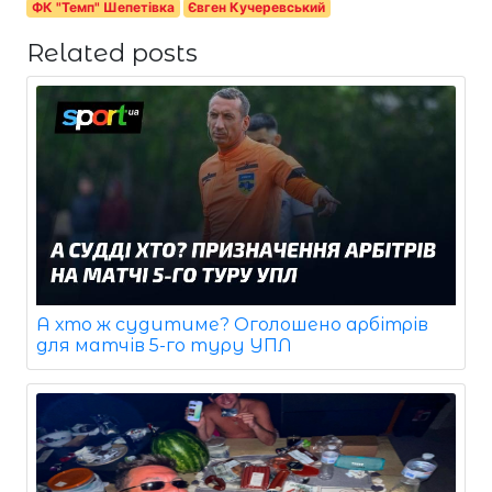
ФК "Темп" Шепетівка
Євген Кучеревський
Related posts
А хто ж судитиме? Оголошено арбітрів
для матчів 5-го туру УПЛ