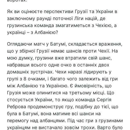
Як ви оцінюєте перспективи Грузії та України в
заключному раунді поточної Ліги націй, де
грузинська команда змагатиметься з Чехією, а
українці – з Албанією?
Оглядаючи матч у Батумі, складається враження,
що у збірної Грузії немає шансів проти Чехії. На
мою думку, грузини вже втратили свій шанс,
набравши всього одне очко в останніх двох
домашніх зустрічах. Чехи наразі лідирують у
групі з 8 очками, і багато чого залежить від гри
між Албанією та Україною. Є ймовірність, що
Грузія може опинитися на третьому місці. Що
стосується України, то якщо команда Сергія
Реброва продемонструє гру, подібну до тієї, що
була в Батумі, вона матиме всі шанси на
перемогу над албанцями. Під час гри з грузинами
українцям не вистачало зовсім трохи. Варто було