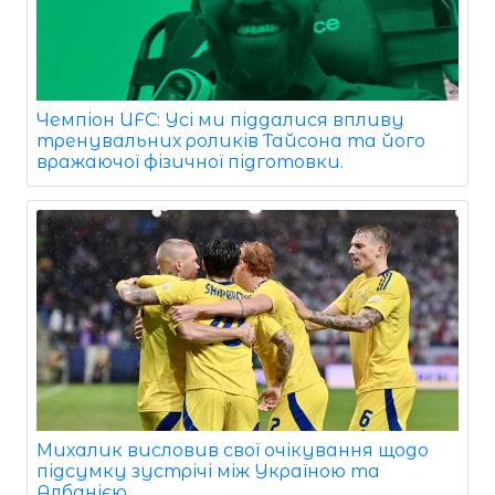
Чемпіон UFC: Усі ми піддалися впливу
тренувальних роликів Тайсона та його
вражаючої фізичної підготовки.
Михалик висловив свої очікування щодо
підсумку зустрічі між Україною та
Албанією.