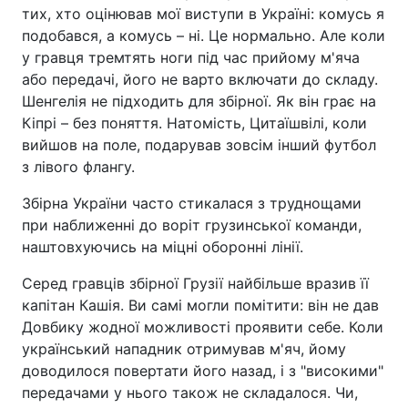
тих, хто оцінював мої виступи в Україні: комусь я
подобався, а комусь – ні. Це нормально. Але коли
у гравця тремтять ноги під час прийому м'яча
або передачі, його не варто включати до складу.
Шенгелія не підходить для збірної. Як він грає на
Кіпрі – без поняття. Натомість, Цитаїшвілі, коли
вийшов на поле, подарував зовсім інший футбол
з лівого флангу.
Збірна України часто стикалася з труднощами
при наближенні до воріт грузинської команди,
наштовхуючись на міцні оборонні лінії.
Серед гравців збірної Грузії найбільше вразив її
капітан Кашія. Ви самі могли помітити: він не дав
Довбику жодної можливості проявити себе. Коли
український нападник отримував м'яч, йому
доводилося повертати його назад, і з "високими"
передачами у нього також не складалося. Чи,