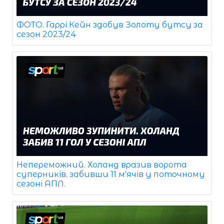
ФОТО. Гаррі Кейн здобув Золоту бутсу за
сезон 2023/24
Непереможний. Холанд вразив ворота
суперників, забивши 11 м'ячів у поточному
сезоні АПЛ.