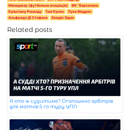
Менеджер (футбольна асоціація)
ФК "Барселона
Кріштіану Роналду
Тоні Кроос
Лука Модрич
Альфредо Ді Стефано
Зінедін Зідан
Related posts
А хто ж судитиме? Оголошено арбітрів
для матчів 5-го туру УПЛ