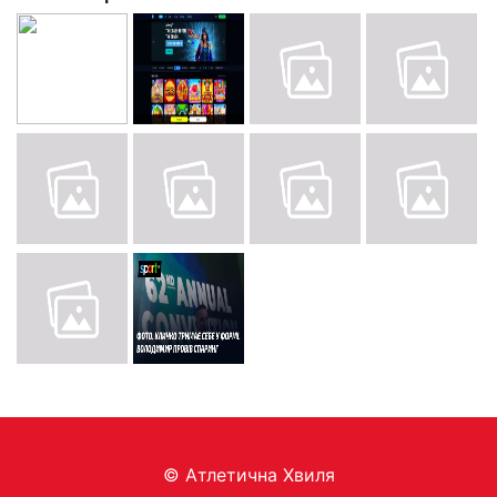
© Aтлетична Хвиля