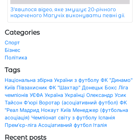
З'явилося відео, яке змушує 20-річного
нареченого Магучіх виконувати певні дії.
Categories
Спорт
Бізнес
Політика
Tags
Національна збірна України з футболу
ФК "Динамо"
Київ
Півзахисник
ФК "Шахтар" Донецьк
Бокс
Ліга
чемпіонів УЄФА
Україна
Українці
Олександр Усик
Тайсон Ф'юрі
Воротар (асоціативний футбол)
ФК
"Реал Мадрид
Нокаут
Київ
Менеджер (футбольна
асоціація)
Чемпіонат світу з футболу
Іспанія
Прем'єр-ліга
Асоціативний футбол
Італія
Recent posts