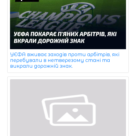
УЄФА вживає заходів проти арбітрів, які
перебували в нетверезому стані та
викрали дорожній знак.