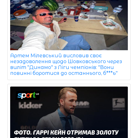
Артем Мілевський висловив своє
незадоволення щодо Шовковського через
виліт "Динамо" з Ліги чемпіонів: "Вони
повинні боротися до останнього, б***ь"