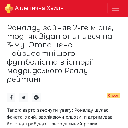
Aтлетична Хвиля
Роналду зайняв 2-ге місце,
тоді як Зідан опинився на
3-му. Оголошено
найвидатнішого
футболіста в історії
мадридського Реалу –
рейтинг.
Спорт
Також варто звернути увагу: Роналду шукає
фаната, який, зволікаючи сльози, підтримував
його на трибунах – зворушливий ролик.