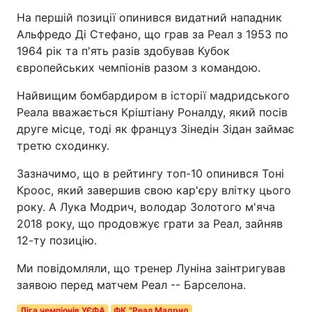
На першій позиції опинився видатний нападник
Альфредо Ді Стефано, що грав за Реал з 1953 по
1964 рік та п'ять разів здобував Кубок
європейських чемпіонів разом з командою.
Найвищим бомбардиром в історії мадридського
Реала вважається Кріштіану Роналду, який посів
друге місце, тоді як француз Зінедін Зідан займає
третю сходинку.
Зазначимо, що в рейтингу топ-10 опинився Тоні
Кроос, який завершив свою кар'єру влітку цього
року. А Лука Модрич, володар Золотого м'яча
2018 року, що продовжує грати за Реал, зайняв
12-ту позицію.
Ми повідомляли, що тренер Луніна заінтригував
заявою перед матчем Реал -- Барселона.
Ліга чемпіонів УЄФА
ФК "Реал Мадрид