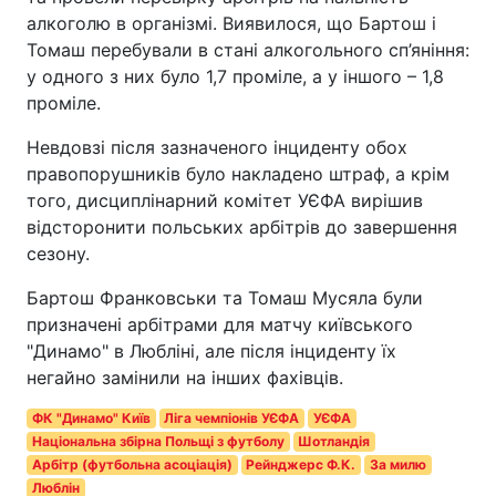
алкоголю в організмі. Виявилося, що Бартош і
Томаш перебували в стані алкогольного сп’яніння:
у одного з них було 1,7 проміле, а у іншого – 1,8
проміле.
Невдовзі після зазначеного інциденту обох
правопорушників було накладено штраф, а крім
того, дисциплінарний комітет УЄФА вирішив
відсторонити польських арбітрів до завершення
сезону.
Бартош Франковськи та Томаш Мусяла були
призначені арбітрами для матчу київського
"Динамо" в Любліні, але після інциденту їх
негайно замінили на інших фахівців.
ФК "Динамо" Київ
Ліга чемпіонів УЄФА
УЄФА
Національна збірна Польщі з футболу
Шотландія
Арбітр (футбольна асоціація)
Рейнджерс Ф.К.
За милю
Люблін