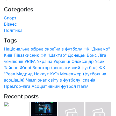
Categories
Спорт
Бізнес
Політика
Tags
Національна збірна України з футболу
ФК "Динамо"
Київ
Півзахисник
ФК "Шахтар" Донецьк
Бокс
Ліга
чемпіонів УЄФА
Україна
Українці
Олександр Усик
Тайсон Ф'юрі
Воротар (асоціативний футбол)
ФК
"Реал Мадрид
Нокаут
Київ
Менеджер (футбольна
асоціація)
Чемпіонат світу з футболу
Іспанія
Прем'єр-ліга
Асоціативний футбол
Італія
Recent posts