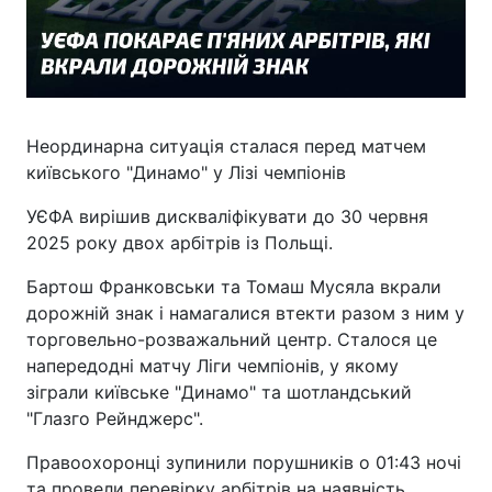
Неординарна ситуація сталася перед матчем
київського "Динамо" у Лізі чемпіонів
УЄФА вирішив дискваліфікувати до 30 червня
2025 року двох арбітрів із Польщі.
Бартош Франковськи та Томаш Мусяла вкрали
дорожній знак і намагалися втекти разом з ним у
торговельно-розважальний центр. Сталося це
напередодні матчу Ліги чемпіонів, у якому
зіграли київське "Динамо" та шотландський
"Глазго Рейнджерс".
Правоохоронці зупинили порушників о 01:43 ночі
та провели перевірку арбітрів на наявність