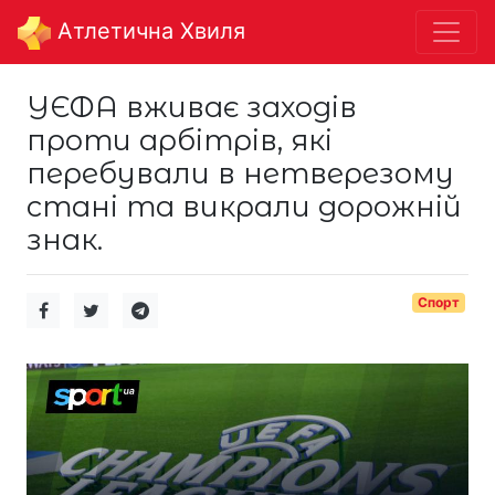
Aтлетична Хвиля
УЄФА вживає заходів
проти арбітрів, які
перебували в нетверезому
стані та викрали дорожній
знак.
Спорт