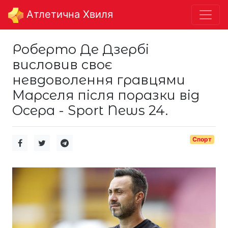
Aтлетична Хвиля
Роберто Де Дзербі
висловив своє
невдоволення гравцями
Марселя після поразки від
Осера - Sport News 24.
Спорт