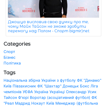
Джошуа висловив свою думку про те,
чому Майк Тайсон не зможе здобути
перемогу над Полом - Спорт bigmir)net
Categories
Спорт
Бізнес
Політика
Tags
Національна збірна України з футболу
ФК "Динамо"
Київ
Півзахисник
ФК "Шахтар" Донецьк
Бокс
Ліга
чемпіонів УЄФА
Україна
Українці
Олександр Усик
Тайсон Ф'юрі
Воротар (асоціативний футбол)
ФК
"Реал Мадрид
Нокаут
Київ
Менеджер (футбольна