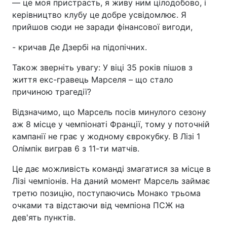
— це моя пристрасть, я живу ним цілодобово, і
керівництво клубу це добре усвідомлює. Я
прийшов сюди не заради фінансової вигоди,
- кричав Де Дзербі на підопічних.
Також зверніть увагу: У віці 35 років пішов з
життя екс-гравець Марселя – що стало
причиною трагедії?
Відзначимо, що Марсель посів минулого сезону
аж 8 місце у чемпіонаті Франції, тому у поточній
кампанії не грає у жодному єврокубку. В Лізі 1
Олімпік виграв 6 з 11-ти матчів.
Це дає можливість команді змагатися за місце в
Лізі чемпіонів. На даний момент Марсель займає
третю позицію, поступаючись Монако трьома
очками та відстаючи від чемпіона ПСЖ на
дев'ять пунктів.