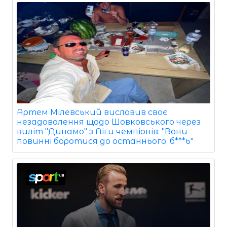
Артем Мілевський висловив своє
незадоволення щодо Шовковського через
виліт "Динамо" з Ліги чемпіонів: "Вони
повинні боротися до останнього, б***ь"