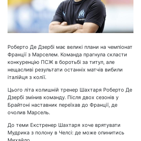
Роберто Де Дзербі має великі плани на чемпіонат
Франції з Марселем. Команда прагнула скласти
конкуренцію ПСЖ в боротьбі за титул, але
нещасливі результати останніх матчів вибили
італійця з колії.
Цього літа колишній тренер Шахтаря Роберто Де
Дзербі змінив команду. Після двох сезонів у
Брайтоні наставник переїхав до Франції, де
очолив Марсель.
До теми Екстренер Шахтаря хоче врятувати
Мудрика з полону в Челсі: де може опинитись
Михайло