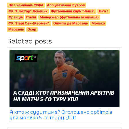
Ліга чемпіонів УЄФА
Асоціативний футбол
ФК "Шахтар" Донецьк
Футбольний клуб "Челсі".
Ліга 1
Франція
Італія
Менеджер (футбольна асоціація)
ФК "Парі Сен-Жермен".
Олімпік де Марсель
Монако
Марсель
Осер
Related posts
А хто ж судитиме? Оголошено арбітрів
для матчів 5-го туру УПЛ