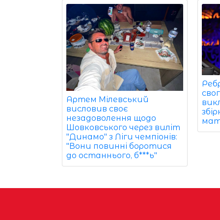
Реб
свог
Артем Мілевський
вик
висловив своє
збір
незадоволення щодо
матч
Шовковського через виліт
"Динамо" з Ліги чемпіонів:
"Вони повинні боротися
до останнього, б***ь"