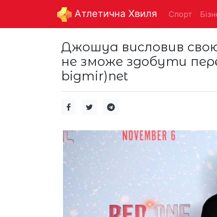
Aтлетична Хвиля
Спорт
Бізн
Джошуа висловив свою
не зможе здобути пер
bigmir)net