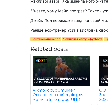
жахливої аварії, яка змінила його життя
"Знаєте, чому Майк програє? Тайсон уж
Джейк Пол переможе завдяки своїй мол
Раніше екс-тренер Усика висловив сво
Британський народ
Чемпіонат світу з футболу
Т
Related posts
ФОТО
А хто ж судитиме?
Зол
Оголошено арбітрів для
202
матчів 5-го туру УПЛ