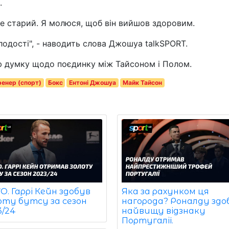
.
е старий. Я молюся, щоб він вийшов здоровим.
одості", - наводить слова Джошуа talkSPORT.
ю думку щодо поєдинку між Тайсоном і Полом.
ренер (спорт)
Бокс
Ентоні Джошуа
Майк Тайсон
. Гаррі Кейн здобув
Яка за рахунком ця
оту бутсу за сезон
нагорода? Роналду здо
3/24
найвищу відзнаку
Португалії.