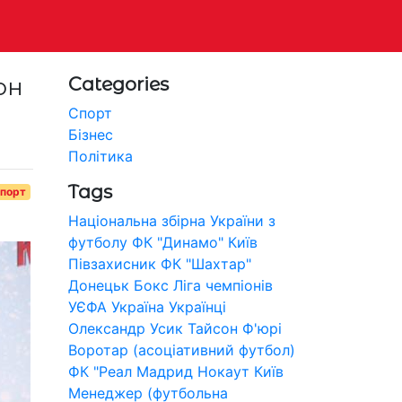
он
Categories
Спорт
Бізнес
Політика
Tags
порт
Національна збірна України з
футболу
ФК "Динамо" Київ
Півзахисник
ФК "Шахтар"
Донецьк
Бокс
Ліга чемпіонів
УЄФА
Україна
Українці
Олександр Усик
Тайсон Ф'юрі
Воротар (асоціативний футбол)
ФК "Реал Мадрид
Нокаут
Київ
Менеджер (футбольна