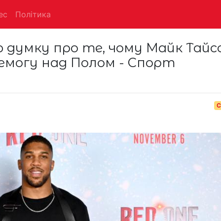
ес
Політика
 думку про те, чому Майк Тайс
емогу над Полом - Спорт
С