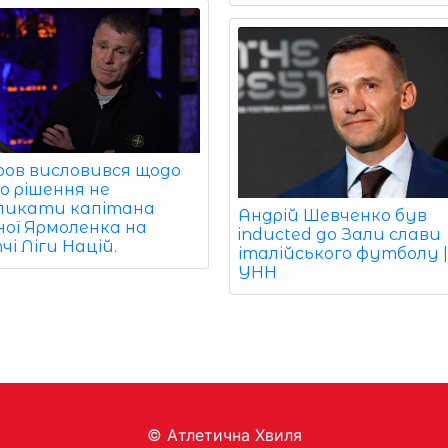
ров висловився щодо
о рішення не
ликати капітана
Андрій Шевченко був
ної Ярмоленка на
inducted до Зали слави
і Ліги Націй.
італійського футболу 
УНН
© Aтлетична Хвиля