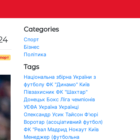
Categories
24
Спорт
Бізнес
Політика
порт
Tags
Національна збірна України з
футболу
ФК "Динамо" Київ
Півзахисник
ФК "Шахтар"
Донецьк
Бокс
Ліга чемпіонів
УЄФА
Україна
Українці
Олександр Усик
Тайсон Ф'юрі
Воротар (асоціативний футбол)
ФК "Реал Мадрид
Нокаут
Київ
Менеджер (футбольна