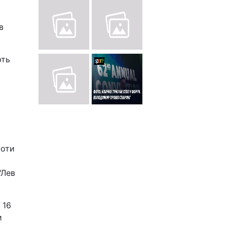
в
ють
роти
"Лев
 16
и