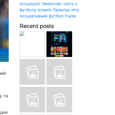
асоціація)
Чемпіонат світу з
футболу
Іспанія
Прем'єр-ліга
Асоціативний футбол
Італія
Recent posts
ний
у та
здки