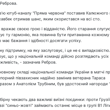
 Реброва.
ерв'ю ютуб-каналу "Пряма червона" поставив Калюжного 
хавбек отримав шанс, яким скористався на всі сто.
й вражає своєю грою і відданістю. Його старання слугу
трує ту гармонію, яка повинна бути притаманна кожному
о має бажання і здібності досягати успіху.
у підтримку, на яку заслуговує, і це не є випадковістю.
, що у національній команді дійсно розглядають усіх
жливість, - зазначив Ребров.
овному складі національної команди України в матчі п
 Опорний півзахисник надійно замінив ветерана Тараса
 разом з Анатолієм Трубіним, був удостоєний нагороди 
ірну чекають два важливі виїзні поєдинки: проти Грузії
зі "синьо-жовті" займають останнє місце в групі В1 Ліг