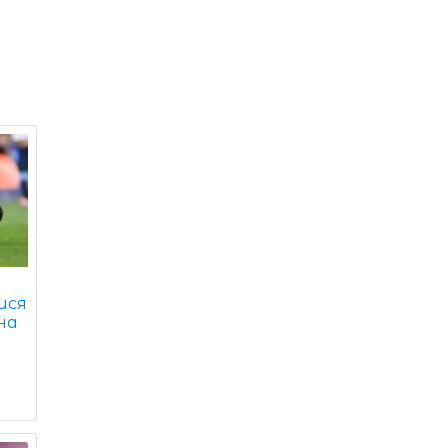
ися
на