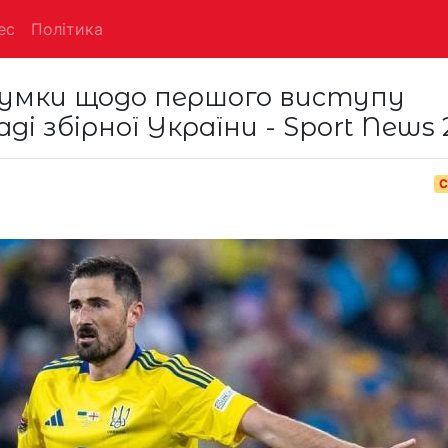
ес
Політика
 думки щодо першого виступу
ді збірної України - Sport News 
С