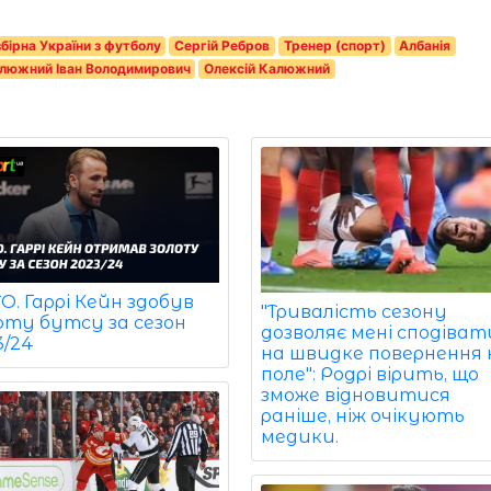
бірна України з футболу
Сергій Ребров
Тренер (спорт)
Албанія
люжний Іван Володимирович
Олексій Калюжний
. Гаррі Кейн здобув
"Тривалість сезону
оту бутсу за сезон
дозволяє мені сподіват
3/24
на швидке повернення 
поле": Родрі вірить, що
зможе відновитися
раніше, ніж очікують
медики.