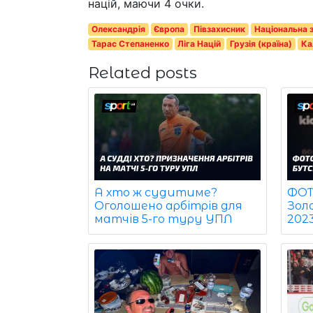
націй, маючи 4 очки.
Олександрія
Європа
Півзахисник
Національна з
Тарас Степаненко
Ліга Націй
Грузія (країна)
Ка
Related posts
ФОТО
А хто ж судитиме?
Зол
Оголошено арбітрів для
202
матчів 5-го туру УПЛ