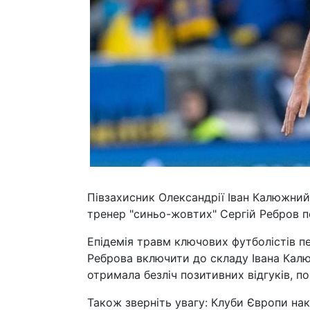
Півзахисник Олександрії Іван Калюжний
тренер "синьо-жовтих" Сергій Ребров п
Епідемія травм ключових футболістів п
Реброва включити до складу Івана Калю
отримала безліч позитивних відгуків, п
Також зверніть увагу: Клуби Європи нак