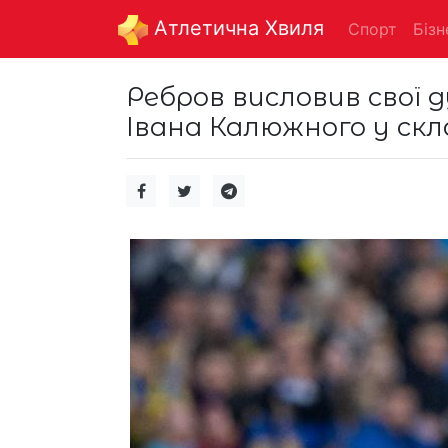
Aтлетична Хвиля
Спорт
Бізн
Ребров висловив свої
Івана Калюжного у скла