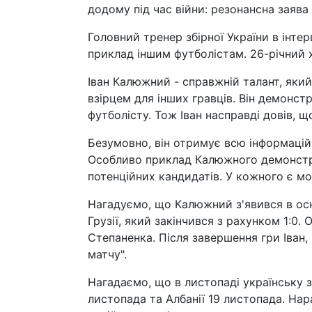
додому під час війни: резонансна заява
Головний тренер збірної України в інт
приклад іншим футболістам. 26-річний 
Іван Калюжний - справжній талант, яки
взірцем для інших гравців. Він демонс
футболісту. Тож Іван насправді довів, щ
Безумовно, він отримує всю інформаційн
Особливо приклад Калюжного демонструє
потенційних кандидатів. У кожного є мо
Нагадуємо, що Калюжний з'явився в осн
Грузії, який закінчився з рахунком 1:0.
Степаненка. Після завершення гри Іван,
матчу".
Нагадаємо, що в листопаді українську зб
листопада та Албанії 19 листопада. Нара