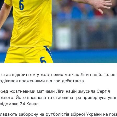
 став відкриттям у жовтневих матчах Ліги націй. Голов
оділився враженнями від гри дебютанта.
еред жовтневими матчами Ліги націй змусила Сергія
жного. Його впевнена та стабільна гра привернула уваг
овідомляє 24 Канал.
ладають заборону на футболістів збірної України на пої