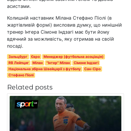
асистами.
Колишній наставник Мілана Стефано Піолі (в
жартівливій формі) висловив думку, що нинішній
тренер Інтера Сімоне Індзагі має бути йому
вдячний за можливість, яку отримав на своїй
посаді.
Зальцбург
Євро
Менеджер (футбольна асоціація)
RB Лейпциг
Мілан
"Інтер" Мілан
Сімоне Індзагі
Національна збірна Швейцарії з футболу
Сан-Сіро
Стефано Піолі
Related posts