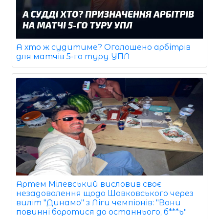
А хто ж судитиме? Оголошено арбітрів
для матчів 5-го туру УПЛ
Артем Мілевський висловив своє
незадоволення щодо Шовковського через
виліт "Динамо" з Ліги чемпіонів: "Вони
повинні боротися до останнього, б***ь"