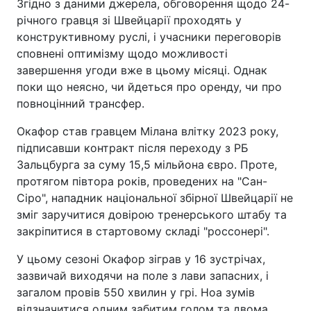
Згідно з даними джерела, обговорення щодо 24-
річного гравця зі Швейцарії проходять у
конструктивному руслі, і учасники переговорів
сповнені оптимізму щодо можливості
завершення угоди вже в цьому місяці. Однак
поки що неясно, чи йдеться про оренду, чи про
повноцінний трансфер.
Окафор став гравцем Мілана влітку 2023 року,
підписавши контракт після переходу з РБ
Зальцбурга за суму 15,5 мільйона євро. Проте,
протягом півтора років, проведених на "Сан-
Сіро", нападник національної збірної Швейцарії не
зміг заручитися довірою тренерського штабу та
закріпитися в стартовому складі "россонері".
У цьому сезоні Окафор зіграв у 16 зустрічах,
зазвичай виходячи на поле з лави запасних, і
загалом провів 550 хвилин у грі. Ноа зумів
відзначитися одним забитим голом та двома