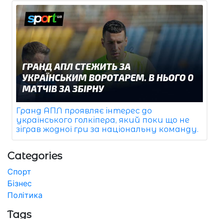
Гранд АПЛ проявляє інтерес до
українського голкіпера, який поки що не
зіграв жодної гри за національну команду.
Categories
Спорт
Бізнес
Політика
Tags