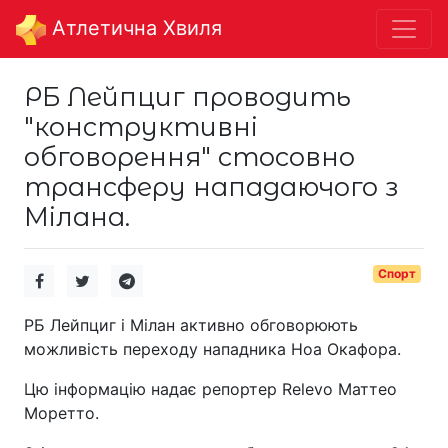
Aтлетична Хвиля
РБ Лейпциг проводить
"конструктивні
обговорення" стосовно
трансферу нападаючого з
Мілана.
Спорт
РБ Лейпциг і Мілан активно обговорюють
можливість переходу нападника Ноа Окафора.
Цю інформацію надає репортер Relevo Маттео
Моретто.