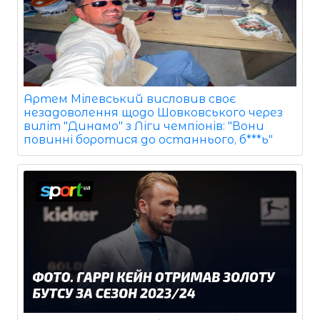
Артем Мілевський висловив своє
незадоволення щодо Шовковського через
виліт "Динамо" з Ліги чемпіонів: "Вони
повинні боротися до останнього, б***ь"