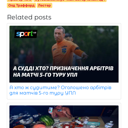
Олд Траффорд
Лестер
Related posts
А хто ж судитиме? Оголошено арбітрів
для матчів 5-го туру УПЛ