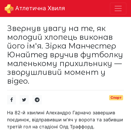
Aтлетична Хвиля
Звернув увагу на те, як
молодий хлопець виконав
його ім'я. Зірка Манчестер
Юнайтед вручив футболку
маленькому прихильнику —
зворушливий момент у
відео.
Спорт
На 82-й хвилині Алехандро Гарначо завершив
поєдинок, відправивши м'яч у ворота та забивши
третій гол на стадіоні Олд Траффорд.