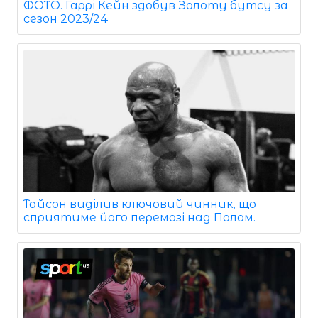
ФОТО. Гаррі Кейн здобув Золоту бутсу за
сезон 2023/24
Тайсон виділив ключовий чинник, що
сприятиме його перемозі над Полом.