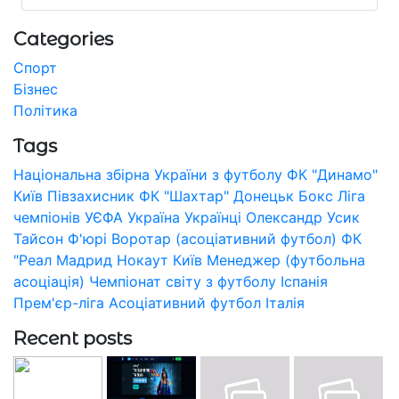
Categories
Спорт
Бізнес
Політика
Tags
Національна збірна України з футболу
ФК "Динамо"
Київ
Півзахисник
ФК "Шахтар" Донецьк
Бокс
Ліга
чемпіонів УЄФА
Україна
Українці
Олександр Усик
Тайсон Ф'юрі
Воротар (асоціативний футбол)
ФК
"Реал Мадрид
Нокаут
Київ
Менеджер (футбольна
асоціація)
Чемпіонат світу з футболу
Іспанія
Прем'єр-ліга
Асоціативний футбол
Італія
Recent posts