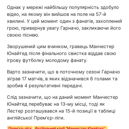
Однак у мережі найбільшу популярність здобуло
відео, на якому він вийшов на поле на 57-й
хвилині. У цей момент один з фанатів, захоплений
грою, привернув увагу Гарначо, закликаючи його
своєю піснею.
Зворушений цим вчинком, гравець Манчестер
Юнайтед після фінального свистка віддав свою
ігрову футболку молодому фанату.
Варто зазначити, що в поточному сезоні Гарначо
зіграв 17 матчів, в яких відзначився 6 голами та
зробив 4 результативні передачі.
Слід зазначити, що на даний момент Манчестер
Юнайтед перебуває на 13-му місці, тоді як
Лестер розташувався на 15-й позиції в таблиці
англійської Прем'єр-ліги.
Прем'єр-ліга
Футбольний клуб "Манчестер Юнайтед".