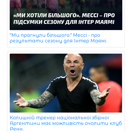
"Ми прагнули більшого." Мессі - про
результати сезону для Інтер Маямі.
Колишній тренер національної збірної
Аргентини має можливість очолити клуб
Ренн.