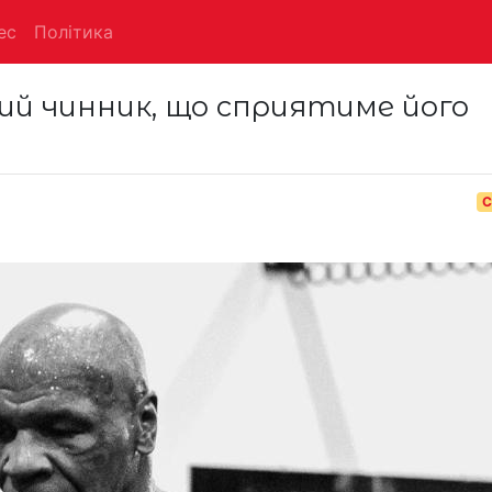
ес
Політика
ий чинник, що сприятиме його
С