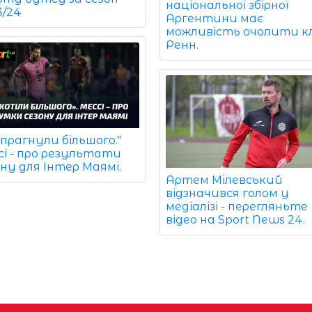
національної збірної
3/24
Аргентини має
можливість очолити к
Ренн.
прагнули більшого."
сі - про результати
ну для Інтер Маямі.
Артем Мілевський
відзначився голом у
медіалізі - перегляньте
відео на Sport News 24.