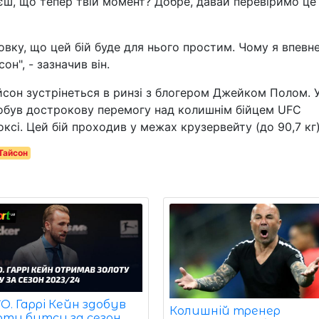
уєш, що тепер твій момент? Добре, давай перевіримо це
вку, що цей бій буде для нього простим. Чому я впевн
он", - зазначив він.
йсон зустрінеться в ринзі з блогером Джейком Полом. 
обув дострокову перемогу над колишнім бійцем UFC
ксі. Цей бій проходив у межах крузервейту (до 90,7 кг)
Тайсон
. Гаррі Кейн здобув
Колишній тренер
оту бутсу за сезон