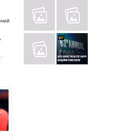
ений
У
.