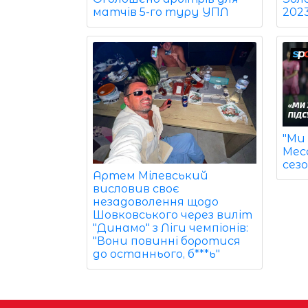
202
матчів 5-го туру УПЛ
"Ми 
Мес
сезо
Артем Мілевський
висловив своє
незадоволення щодо
Шовковського через виліт
"Динамо" з Ліги чемпіонів:
"Вони повинні боротися
до останнього, б***ь"