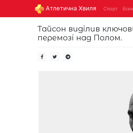
Aтлетична Хвиля
Спорт
Бізн
Тайсон виділив ключов
перемозі над Полом.