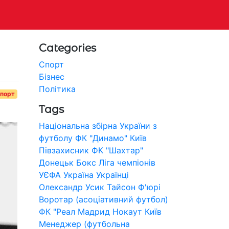
Categories
Спорт
Бізнес
Політика
порт
Tags
Національна збірна України з
футболу
ФК "Динамо" Київ
Півзахисник
ФК "Шахтар"
Донецьк
Бокс
Ліга чемпіонів
УЄФА
Україна
Українці
Олександр Усик
Тайсон Ф'юрі
Воротар (асоціативний футбол)
ФК "Реал Мадрид
Нокаут
Київ
Менеджер (футбольна