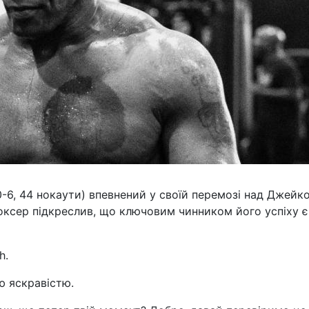
0-6, 44 нокаути) впевнений у своїй перемозі над Джейк
боксер підкреслив, що ключовим чинником його успіху є
h.
ю яскравістю.