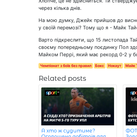
Хлопче, це не здійсниться. Ти ствердж
через кілька днів.
На мою думку, Джейк прийшов до висно
у своїй перемозі? Тому що я - Майк Тайс
Варто підкреслити, що 15 листопада Та
своєму попередньому поєдинку Пол зд
Майком Перрі, який має рекорд 0-2 у бо
Чемпіонат з боїв без правил
Бокс
Нокаут
Майк 
Related posts
ФОТО
А хто ж судитиме?
Зол
Оголошено арбітрів для