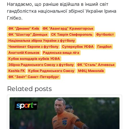
Нагадаємо, що раніше відійшла в інший світ
гандболістка національної збірної України Ірина
Глібко.
ФК "Динамо" Київ
ФК "Авангард" Краматорськ
ФК "Шахтар" Донецьк
СК Таврія Сімферополь
Футболіст
Національна збірна України з футболу
Чемпіонат Європи з футболу
Суперкубок УЄФА
Гандбол
Анатолій Коньков
Радянська вища ліга
Кубок володарів кубків УЄФА
Збірна Радянського Союзу з футболу
ФК "Сталь" Алчевськ
Kashla FK
Кубок Радянського Союзу
МФЦ Миколаїв
ФК "Зеніт" Санкт-Петербург
Related posts