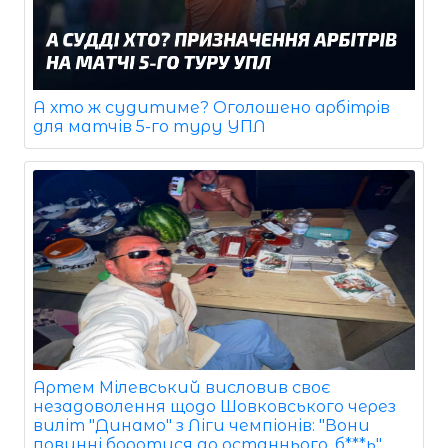
А хто ж судитиме? Оголошено арбітрів
для матчів 5-го туру УПЛ
Артем Мілевський висловив своє
незадоволення щодо Шовковського через
виліт "Динамо" з Ліги чемпіонів: "Вони
повинні боротися до останнього, б***ь"