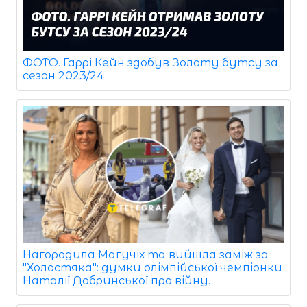
ФОТО. Гаррі Кейн здобув Золоту бутсу за
сезон 2023/24
Нагородила Магучіх та вийшла заміж за
"Холостяка": думки олімпійської чемпіонки
Наталії Добринської про війну.