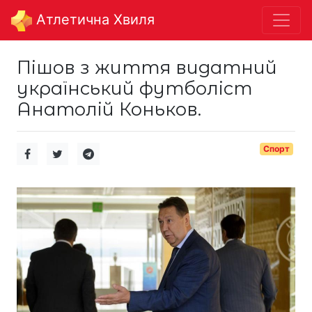
Aтлетична Хвиля
Пішов з життя видатний
український футболіст
Анатолій Коньков.
Спорт