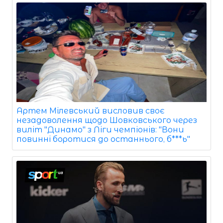
Артем Мілевський висловив своє
незадоволення щодо Шовковського через
виліт "Динамо" з Ліги чемпіонів: "Вони
повинні боротися до останнього, б***ь"