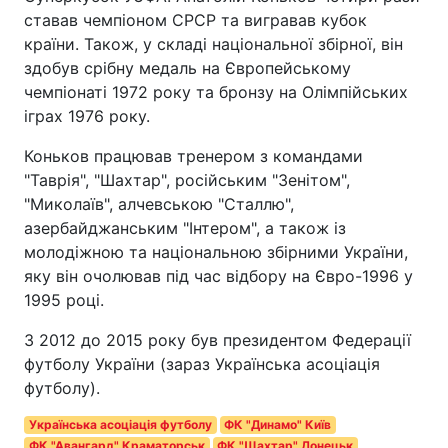
ставав чемпіоном СРСР та вигравав кубок
країни. Також, у складі національної збірної, він
здобув срібну медаль на Європейському
чемпіонаті 1972 року та бронзу на Олімпійських
іграх 1976 року.
Коньков працював тренером з командами
"Таврія", "Шахтар", російським "Зенітом",
"Миколаїв", алчевською "Сталлю",
азербайджанським "Інтером", а також із
молодіжною та національною збірними України,
яку він очолював під час відбору на Євро-1996 у
1995 році.
З 2012 до 2015 року був президентом Федерації
футболу України (зараз Українська асоціація
футболу).
Українська асоціація футболу
ФК "Динамо" Київ
ФК "Авангард" Краматорськ
ФК "Шахтар" Донецьк