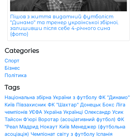
Пішов з життя видатний футболіст
"Динамо" та тренер української збірної,
залишивши після себе 4-річного сина
(фото)
Categories
Спорт
Бізнес
Політика
Tags
Національна збірна України з футболу
ФК "Динамо"
Київ
Півзахисник
ФК "Шахтар" Донецьк
Бокс
Ліга
чемпіонів УЄФА
Україна
Українці
Олександр Усик
Тайсон Ф'юрі
Воротар (асоціативний футбол)
ФК
"Реал Мадрид
Нокаут
Київ
Менеджер (футбольна
асоціація)
Чемпіонат світу з футболу
Іспанія