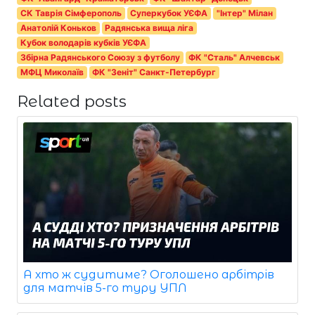
СК Таврія Сімферополь
Суперкубок УЄФА
"Інтер" Мілан
Анатолій Коньков
Радянська вища ліга
Кубок володарів кубків УЄФА
Збірна Радянського Союзу з футболу
ФК "Сталь" Алчевськ
МФЦ Миколаїв
ФК "Зеніт" Санкт-Петербург
Related posts
А хто ж судитиме? Оголошено арбітрів
для матчів 5-го туру УПЛ