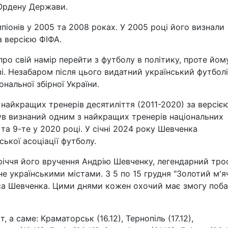
Ордену Держави.
мпіонів у 2005 та 2008 роках. У 2005 році його визнали
а версією ФІФА.
ро свій намір перейти з футболу в політику, проте йом
узі. Незабаром після цього видатний український футбол
нальної збірної України.
найкращих тренерів десятиліття (2011-2020) за версіє
був визнаний одним з найкращих тренерів національних
 та 9-те у 2020 році. У січні 2024 року Шевченка
ької асоціації футболу.
-річчя його вручення Андрію Шевченку, легендарний тр
не українськими містами. З 5 по 15 грудня "Золотий м'я
раса Шевченка. Цими днями кожен охочий має змогу поб
, а саме: Краматорськ (16.12), Тернопіль (17.12),