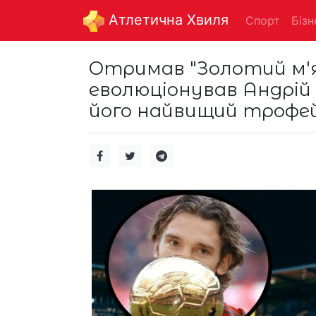
Aтлетична Хвиля
Спорт
Бізн
Отримав "Золотий м'я
еволюціонував Андрій 
його найвищий трофей