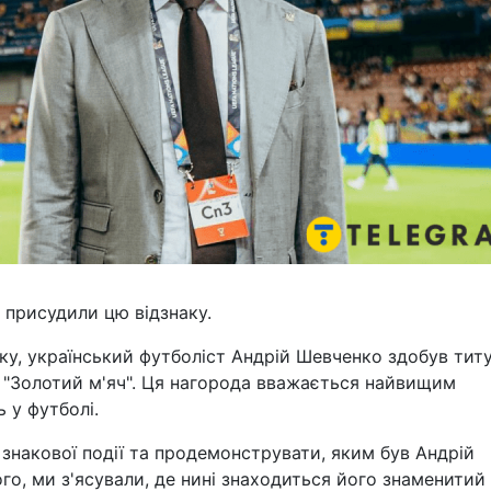
 присудили цю відзнаку.
оку, український футболіст Андрій Шевченко здобув тит
"Золотий м'яч". Ця нагорода вважається найвищим
 у футболі.
 знакової події та продемонструвати, яким був Андрій
го, ми з'ясували, де нині знаходиться його знаменитий