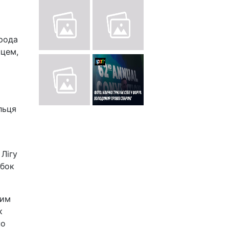
орода
нцем,
льця
 Лігу
убок
щим
к
но