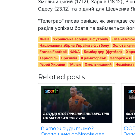
Хмельницький (17.12), Харків (18.12), Вінн
Одесу (23.12) та рідний для Шевченка Яг
"Телеграф" писав раніше, як виглядає с
раділа успіхам брата та займається йог
Львів
Українська асоціація футболу
Ліга чемпіо
Національна збірна України з футболу
Золота куля
France Football
ФІФА
Бомбардир (футбол)
Харк
Тернопіль
Бразилія
Краматорськ
Запоріжжя
Герой України
"Мілан
Хмельницький
Чемпіонат
Related posts
ФОТО
А хто ж судитиме?
Зол
Оголошено арбітрів для