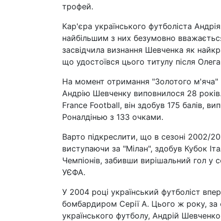
трофей.
Кар'єра українського футболіста Андрі
найбільшим з них безумовно вважається 
засвідчила визнання Шевченка як найкр
що удостоївся цього титулу після Олега 
На момент отримання "Золотого м'яча" н
Андрію Шевченку виповнилося 28 років.
France Football, він здобув 175 балів, 
Роналдінью з 133 очками.
Варто підкреслити, що в сезоні 2002/20
виступаючи за "Мілан", здобув Кубок Іт
Чемпіонів, забивши вирішальний гол у с
УЄФА.
У 2004 році український футболіст впер
бомбардиром Серії А. Цього ж року, за 
українського футболу, Андрій Шевченко