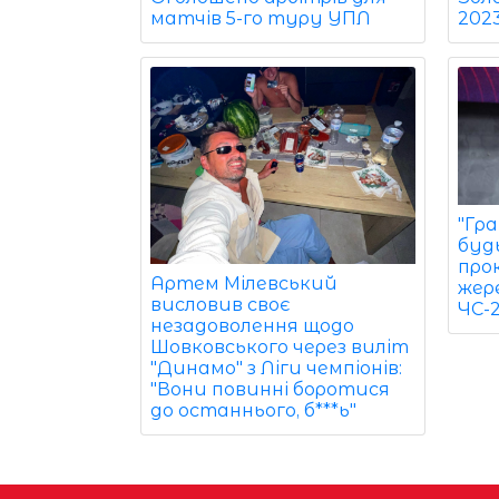
202
матчів 5-го туру УПЛ
"Гр
будь
про
Артем Мілевський
жер
висловив своє
ЧС-2
незадоволення щодо
Шовковського через виліт
"Динамо" з Ліги чемпіонів:
"Вони повинні боротися
до останнього, б***ь"