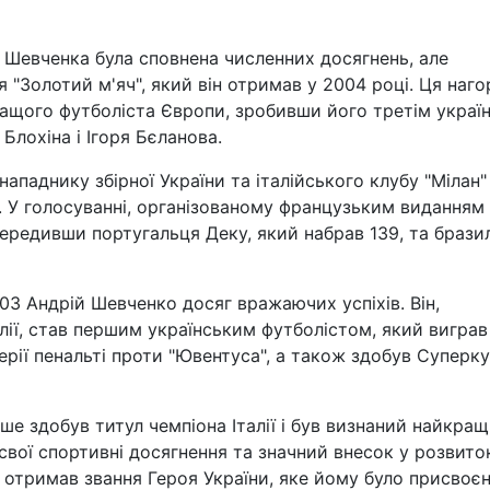
я Шевченка була сповнена численних досягнень, але
"Золотий м'яч", який він отримав у 2004 році. Ця наг
ащого футболіста Європи, зробивши його третім украї
Блохіна і Ігоря Бєланова.
ападнику збірної України та італійського клубу "Мілан"
 У голосуванні, організованому французьким виданням
випередивши португальця Деку, який набрав 139, та брази
03 Андрій Шевченко досяг вражаючих успіхів. Він,
алії, став першим українським футболістом, який виграв
ерії пенальті проти "Ювентуса", а також здобув Суперк
ше здобув титул чемпіона Італії і був визнаний найкра
свої спортивні досягнення та значний внесок у розвито
 отримав звання Героя України, яке йому було присвоє