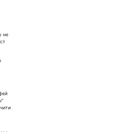
у не
іст
ю
офей
ч"
ачити