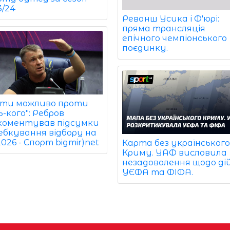
3/24
Реванш Усика і Ф'юрі:
пряма трансляція
епічного чемпіонського
поєдинку.
ати можливо проти
-кого": Ребров
коментував підсумки
ебкування відбору на
026 - Спорт bigmir)net
Карта без українськог
Криму. УАФ висловила
незадоволення щодо ді
УЄФА та ФІФА.