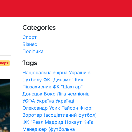
Categories
я
Спорт
Бізнес
Політика
Tags
порт
Національна збірна України з
футболу
ФК "Динамо" Київ
Півзахисник
ФК "Шахтар"
Донецьк
Бокс
Ліга чемпіонів
УЄФА
Україна
Українці
Олександр Усик
Тайсон Ф'юрі
Воротар (асоціативний футбол)
ФК "Реал Мадрид
Нокаут
Київ
Менеджер (футбольна