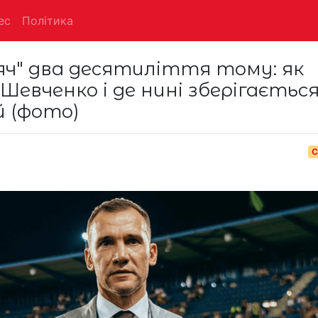
ес
Політика
ч" два десятиліття тому: як
Шевченко і де нині зберігаєтьс
 (фото)
С