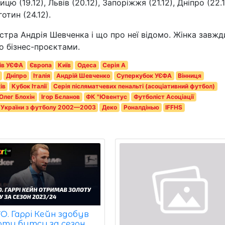
ицю (19.12), Львів (20.12), Запоріжжя (21.12), Дніпро (22.1
отин (24.12).
естра Андрія Шевченка і що про неї відомо. Жінка завжд
о бізнес-проєктами.
нів УЄФА
Європа
Київ
Одеса
Серія A
Дніпро
Італія
Андрій Шевченко
Суперкубок УЄФА
Вінниця
ів
Кубок Італії
Серія післяматчевих пенальті (асоціативний футбол)
Олег Блохін
Ігор Бєланов
ФК "Ювентус
Футболіст Асоціації
 України з футболу 2002—2003
Деко
Роналдінью
IFFHS
. Гаррі Кейн здобув
оту бутсу за сезон