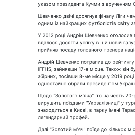
указом президента Кучми з врученням 
Шевченко двічі досягнув фіналу Ліги че
одним із найкращих футболістів світу з
У 2012 році Андрій Шевченко оголосив п
вдалося досягти успіху в цій новій гал
прийняв посаду головного тренера націо
Андрій Шевченко потрапив до рейтингу 
IFFHS, зайнявши 17-е місце. Також він 
збірних, посівши 8-ме місце у 2019 році
одностайно обрали президентом Українс
Щодо "Золотого м'яча", то на честь 20
вирушить поїздами "Укрзалізниці" у тур
знаходиться в Києві, в парку імені Та
легендарний трофей.
Далі "Золотий м'яч" поїде до кількох міст