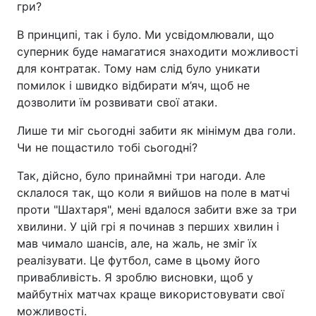
гри?
В принципі, так і було. Ми усвідомлювали, що
суперник буде намагатися знаходити можливості
для контратак. Тому нам слід було уникати
помилок і швидко відбирати м’яч, щоб не
дозволити їм розвивати свої атаки.
Лише ти міг сьогодні забити як мінімум два голи.
Чи не пощастило тобі сьогодні?
Так, дійсно, було принаймні три нагоди. Але
склалося так, що коли я вийшов на поле в матчі
проти "Шахтаря", мені вдалося забити вже за три
хвилини. У цій грі я починав з перших хвилин і
мав чимало шансів, але, на жаль, не зміг їх
реалізувати. Це футбол, саме в цьому його
привабливість. Я зроблю висновки, щоб у
майбутніх матчах краще використовувати свої
можливості.