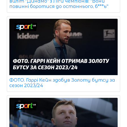
виліт "Динамо" з Ліги чемпіонів: "Вони
повинні боротися до останнього, б***ь"
ФОТО. Гаррі Кейн здобув Золоту бутсу за
сезон 2023/24