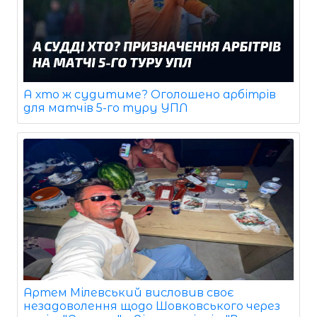
А хто ж судитиме? Оголошено арбітрів
для матчів 5-го туру УПЛ
Артем Мілевський висловив своє
незадоволення щодо Шовковського через