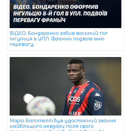
ВІДЕО. Бондаренко забив восьмий гол
Інгульця в УПЛ. Франьїч подвоїв їхню
перевагу.
Маріо Балотеллі був удостоєний звання
найбільшого невдахи після свого