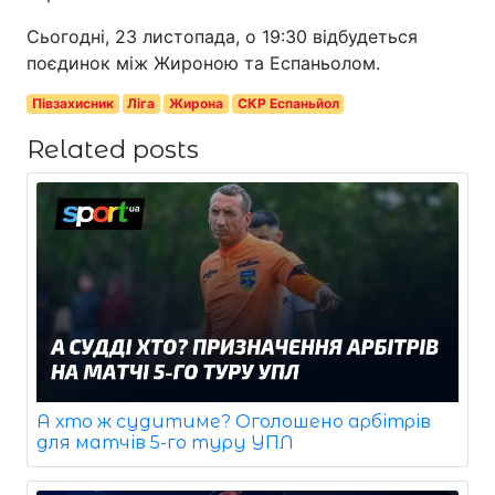
Сьогодні, 23 листопада, о 19:30 відбудеться
поєдинок між Жироною та Еспаньолом.
Півзахисник
Ліга
Жирона
СКР Еспаньйол
Related posts
А хто ж судитиме? Оголошено арбітрів
для матчів 5-го туру УПЛ