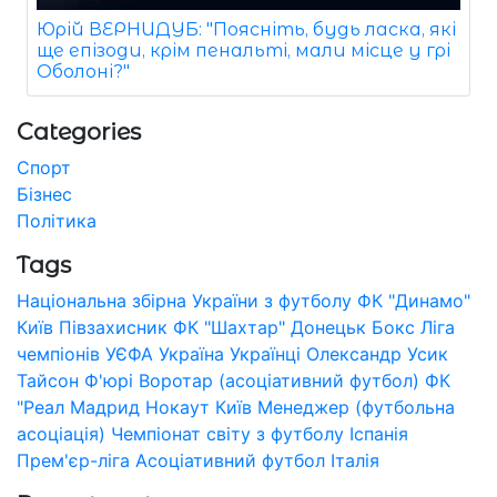
Юрій ВЕРНИДУБ: "Поясніть, будь ласка, які
ще епізоди, крім пенальті, мали місце у грі
Оболоні?"
Categories
Спорт
Бізнес
Політика
Tags
Національна збірна України з футболу
ФК "Динамо"
Київ
Півзахисник
ФК "Шахтар" Донецьк
Бокс
Ліга
чемпіонів УЄФА
Україна
Українці
Олександр Усик
Тайсон Ф'юрі
Воротар (асоціативний футбол)
ФК
"Реал Мадрид
Нокаут
Київ
Менеджер (футбольна
асоціація)
Чемпіонат світу з футболу
Іспанія
Прем'єр-ліга
Асоціативний футбол
Італія