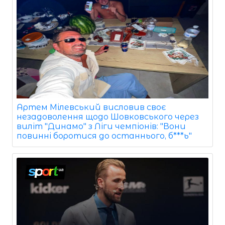
Артем Мілевський висловив своє
незадоволення щодо Шовковського через
виліт "Динамо" з Ліги чемпіонів: "Вони
повинні боротися до останнього, б***ь"