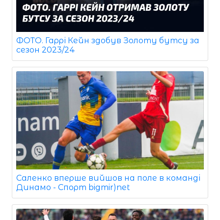
ФОТО. Гаррі Кейн здобув Золоту бутсу за
сезон 2023/24
Саленко вперше вийшов на поле в команді
Динамо - Спорт bigmir)net