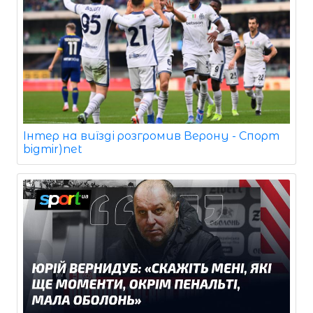
Інтер на виїзді розгромив Верону - Спорт
bigmir)net