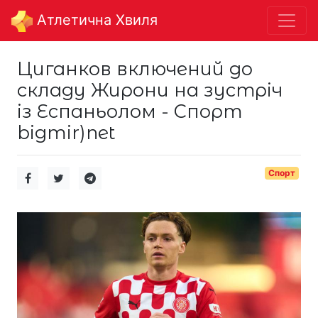
Aтлетична Хвиля
Циганков включений до
складу Жирони на зустріч
із Еспаньолом - Спорт
bigmir)net
Спорт