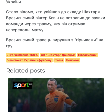
України.
Стало відомо, хто увійшов до складу Шахтаря.
Бразильський вінгер Кевін не потрапив до заявки
команди через травму, яку він отримав
напередодні матчу.
Бразильський гравець вирушив з "гірниками" на
гру.
Ліга чемпіонів УЄФА
ФК "Шахтар" Донецьк
Півзахисник
Чемпіонат України з футболу
Італія
Болонья
Related posts