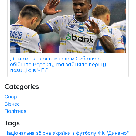
Динамо з першим голом Себальоса
обійшло Ворсклу та зайняло першу
позицію в УПЛ.
Categories
Спорт
Бізнес
Політика
Tags
Національна збірна України з футболу
ФК "Динамо"