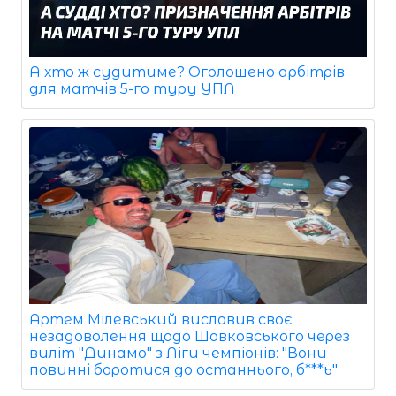
А хто ж судитиме? Оголошено арбітрів
для матчів 5-го туру УПЛ
Артем Мілевський висловив своє
незадоволення щодо Шовковського через
виліт "Динамо" з Ліги чемпіонів: "Вони
повинні боротися до останнього, б***ь"