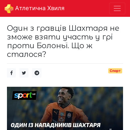
Aтлетична Хвиля
Один з гравців Шахтаря не
зможе взяти участь у грі
проти Болоньї. Що ж
сталося?
Спорт