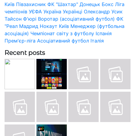
Київ
Півзахисник
ФК "Шахтар" Донецьк
Бокс
Ліга
чемпіонів УЄФА
Україна
Українці
Олександр Усик
Тайсон Ф'юрі
Воротар (асоціативний футбол)
ФК
"Реал Мадрид
Нокаут
Київ
Менеджер (футбольна
асоціація)
Чемпіонат світу з футболу
Іспанія
Прем'єр-ліга
Асоціативний футбол
Італія
Recent posts