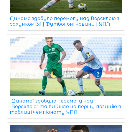
Динамо здобуло перемогу над Ворсклою з
рахунком 3:1 | Футбольні новини | УПЛ
"Динамо" здобуло перемогу над
"Ворсклою" та вийшло на першу позицію в
таблиці чемпіонату УПЛ.