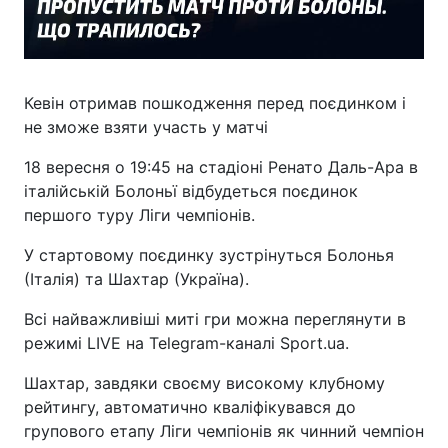
Кевін отримав пошкодження перед поєдинком і
не зможе взяти участь у матчі
18 вересня о 19:45 на стадіоні Ренато Даль-Ара в
італійській Болоньї відбудеться поєдинок
першого туру Ліги чемпіонів.
У стартовому поєдинку зустрінуться Болонья
(Італія) та Шахтар (Україна).
Всі найважливіші миті гри можна переглянути в
режимі LIVE на Telegram-каналі Sport.ua.
Шахтар, завдяки своєму високому клубному
рейтингу, автоматично кваліфікувався до
групового етапу Ліги чемпіонів як чинний чемпіон