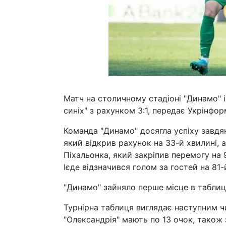
Матч на столичному стадіоні "Динамо" 
синіх" з рахунком 3:1, передає Укрінфор
Команда "Динамо" досягла успіху завдя
який відкрив рахунок на 33-й хвилині,
Піхальонка, який закріпив перемогу на 
Ієде відзначився голом за гостей на 81-
"Динамо" зайняло перше місце в таблиці
Турнірна таблиця виглядає наступним чи
"Олександрія" мають по 13 очок, також з