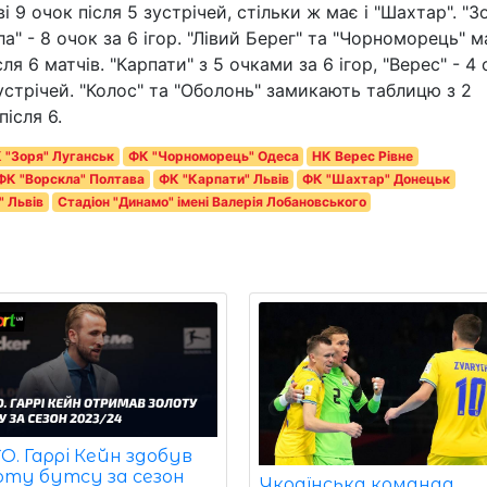
ві 9 очок після 5 зустрічей, стільки ж має і "Шахтар". "З
ла" - 8 очок за 6 ігор. "Лівий Берег" та "Чорноморець" 
сля 6 матчів. "Карпати" з 5 очками за 6 ігор, "Верес" - 4
 зустрічей. "Колос" та "Оболонь" замикають таблицю з 2
після 6.
 "Зоря" Луганськ
ФК "Чорноморець" Одеса
НК Верес Рівне
ФК "Ворскла" Полтава
ФК "Карпати" Львів
ФК "Шахтар" Донецьк
" Львів
Стадіон "Динамо" імені Валерія Лобановського
. Гаррі Кейн здобув
оту бутсу за сезон
Українська команда