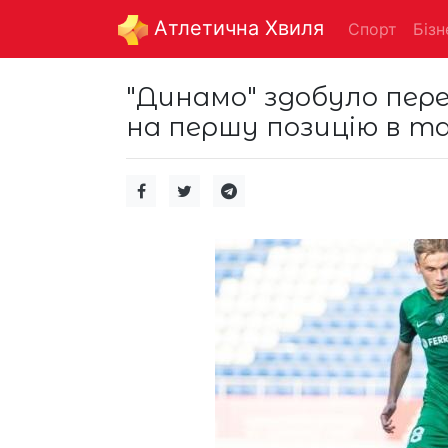
Aтлетична Хвиля
Спорт
Бізн
"Динамо" здобуло пер
на першу позицію в т