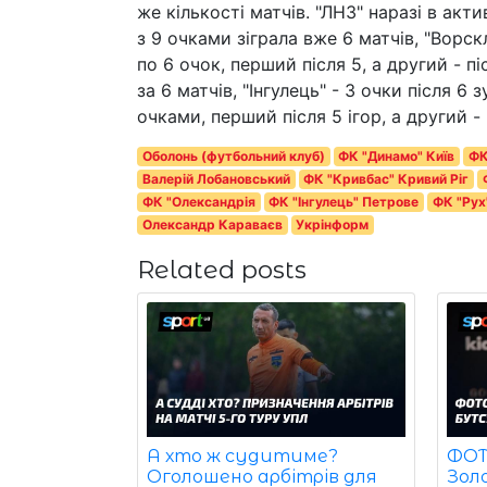
же кількості матчів. "ЛНЗ" наразі в акти
з 9 очками зіграла вже 6 матчів, "Ворск
по 6 очок, перший після 5, а другий - пі
за 6 матчів, "Інгулець" - 3 очки після 6
очками, перший після 5 ігор, а другий - 
Оболонь (футбольний клуб)
ФК "Динамо" Київ
ФК
Валерій Лобановський
ФК "Кривбас" Кривий Ріг
ФК "Олександрія
ФК "Інгулець" Петрове
ФК "Рух
Олександр Караваєв
Укрінформ
Related posts
ФОТО
А хто ж судитиме?
Зол
Оголошено арбітрів для