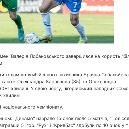
імені Валерія Лобановського завершився на користь "бі
м.
ки голам колумбійського захисника Браяна Себальйоса
 а також Олександра Караваєва (35) та Олександра
90+1 хвилині. У свою чергу, нігерійський нападник Сам
й хвилині.
 національного чемпіонату.
ном: "Динамо" набрало 15 очок після 5 матчів, "Полісся
ігравши 5 ігор. "Рух" і "Кривбас" здобули по 10 очок у т