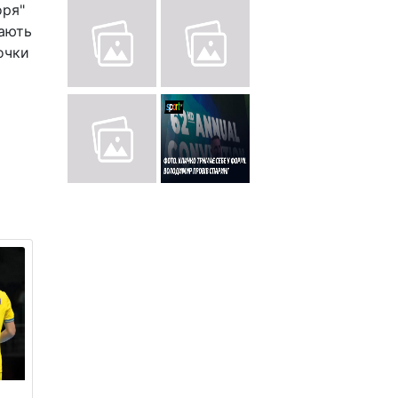
оря"
мають
 очки