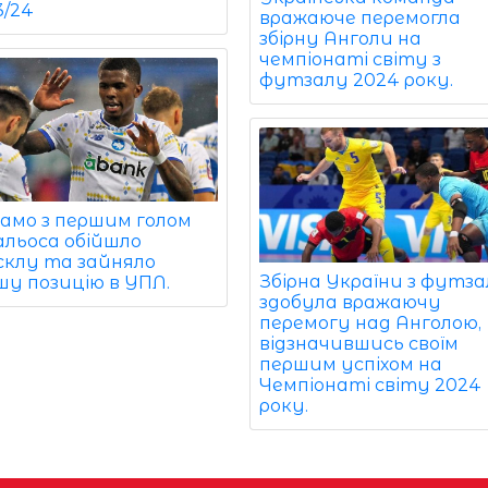
3/24
вражаюче перемогла
збірну Анголи на
чемпіонаті світу з
футзалу 2024 року.
амо з першим голом
альоса обійшло
склу та зайняло
Збірна України з футз
шу позицію в УПЛ.
здобула вражаючу
перемогу над Анголою,
відзначившись своїм
першим успіхом на
Чемпіонаті світу 2024
року.