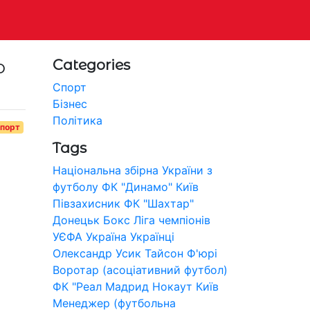
о
Categories
Спорт
Бізнес
Політика
порт
Tags
Національна збірна України з
футболу
ФК "Динамо" Київ
Півзахисник
ФК "Шахтар"
Донецьк
Бокс
Ліга чемпіонів
УЄФА
Україна
Українці
Олександр Усик
Тайсон Ф'юрі
Воротар (асоціативний футбол)
ФК "Реал Мадрид
Нокаут
Київ
Менеджер (футбольна