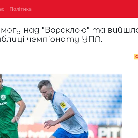
ес
Політика
емогу над "Ворсклою" та вийшл
аблиці чемпіонату УПЛ.
С