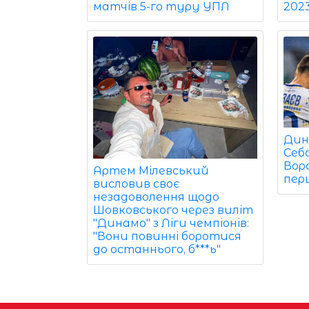
202
матчів 5-го туру УПЛ
Дин
Себ
Вор
Артем Мілевський
пер
висловив своє
незадоволення щодо
Шовковського через виліт
"Динамо" з Ліги чемпіонів:
"Вони повинні боротися
до останнього, б***ь"