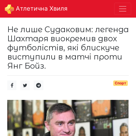
Aтлетична Хвиля
Не лише Судаковим: легенда
Шахтаря виокремив двох
футболістів, які блискуче
виступили в матчі проти
Янг Бойз.
Спорт