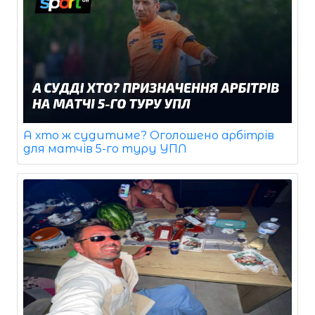
А хто ж судитиме? Оголошено арбітрів
для матчів 5-го туру УПЛ