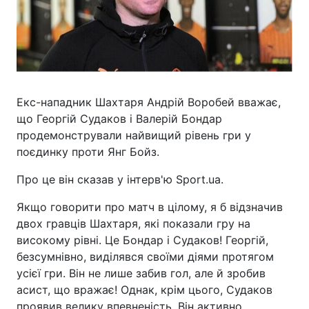
Екс-нападник Шахтаря Андрій Воробей вважає,
що Георгій Судаков і Валерій Бондар
продемонстрували найвищий рівень гри у
поєдинку проти Янг Бойз.
Про це він сказав у інтерв'ю Sport.ua.
Якщо говорити про матч в цілому, я б відзначив
двох гравців Шахтаря, які показали гру на
високому рівні. Це Бондар і Судаков! Георгій,
безсумнівно, виділявся своїми діями протягом
усієї гри. Він не лише забив гол, але й зробив
асист, що вражає! Однак, крім цього, Судаков
проявив велику впевненість. Він активно