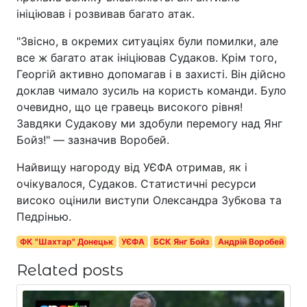
ініціював і розвивав багато атак.
"Звісно, в окремих ситуаціях були помилки, але
все ж багато атак ініціював Судаков. Крім того,
Георгій активно допомагав і в захисті. Він дійсно
доклав чимало зусиль на користь команди. Було
очевидно, що це гравець високого рівня!
Завдяки Судакову ми здобули перемогу над Янг
Бойз!" — зазначив Воробей.
Найвищу нагороду від УЄФА отримав, як і
очікувалося, Судаков. Статистичні ресурси
високо оцінили виступи Олександра Зубкова та
Педрінью.
ФК "Шахтар" Донецьк
УЄФА
БСК Янг Бойз
Андрій Воробей
Related posts