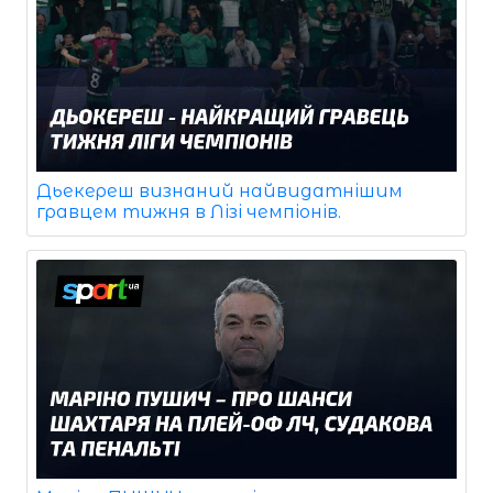
Дьекереш визнаний найвидатнішим
гравцем тижня в Лізі чемпіонів.