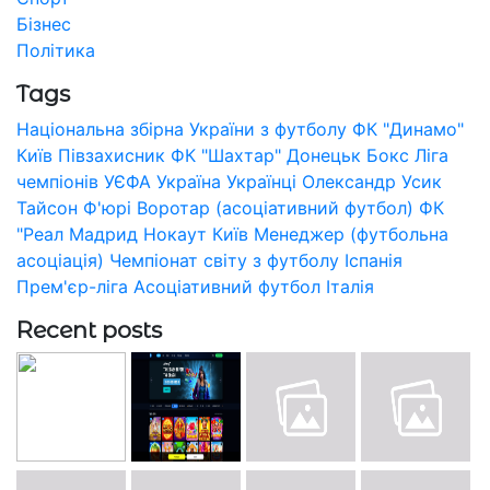
Бізнес
Політика
Tags
Національна збірна України з футболу
ФК "Динамо"
Київ
Півзахисник
ФК "Шахтар" Донецьк
Бокс
Ліга
чемпіонів УЄФА
Україна
Українці
Олександр Усик
Тайсон Ф'юрі
Воротар (асоціативний футбол)
ФК
"Реал Мадрид
Нокаут
Київ
Менеджер (футбольна
асоціація)
Чемпіонат світу з футболу
Іспанія
Прем'єр-ліга
Асоціативний футбол
Італія
Recent posts