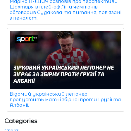
Маріно ПУШИЧ розповів про перспективи
Шахтаря в плей-оф Ліги чемпіонів,
обговорив Судакова та питання, пов'язані
з пенальті.
Відомий український легіонер
пропустить матчі збірної проти Грузії та
Албанії.
Categories
Спорт