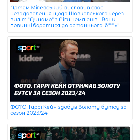
Артем Мілевський висловив своє
незадоволення щодо Шовковського через
виліт "Динамо" з Ліги чемпіонів: "Вони
повинні боротися до останнього, б***ь"
ФОТО. Гаррі Кейн здобув Золоту бутсу за
сезон 2023/24