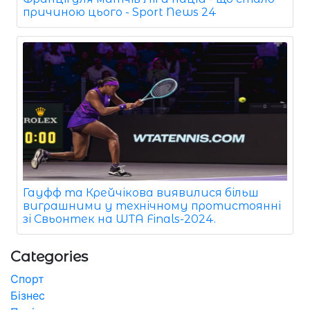
причиною цього - Sport News 24
Гауфф та Крейчікова виявилися більш
виграшними у технічному протистоянні
зі Свьонтек на WTA Finals-2024.
Categories
Спорт
Бізнес