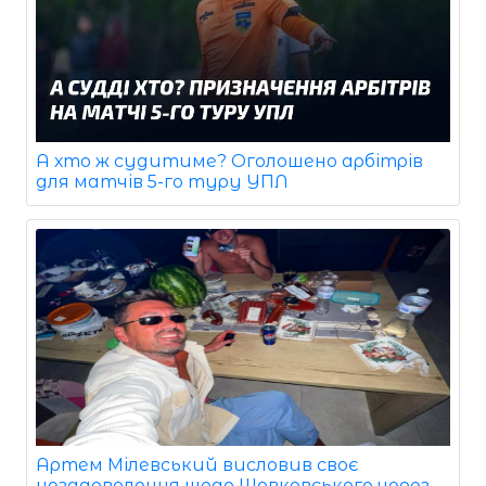
А хто ж судитиме? Оголошено арбітрів
для матчів 5-го туру УПЛ
Артем Мілевський висловив своє
незадоволення щодо Шовковського через