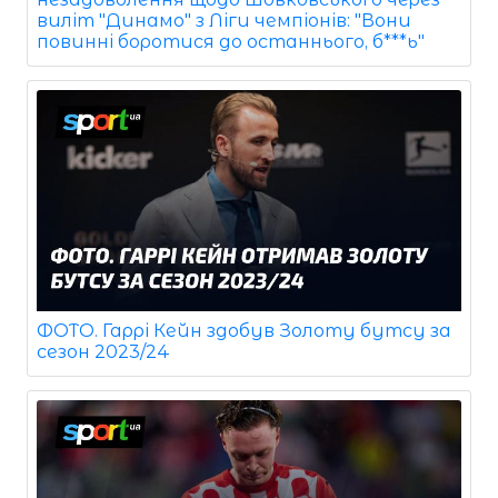
виліт "Динамо" з Ліги чемпіонів: "Вони
повинні боротися до останнього, б***ь"
ФОТО. Гаррі Кейн здобув Золоту бутсу за
сезон 2023/24