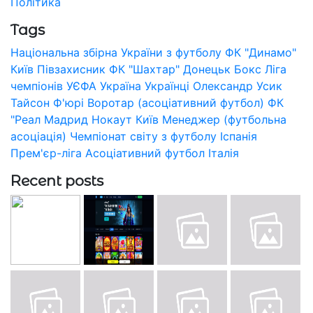
Політика
Tags
Національна збірна України з футболу
ФК "Динамо"
Київ
Півзахисник
ФК "Шахтар" Донецьк
Бокс
Ліга
чемпіонів УЄФА
Україна
Українці
Олександр Усик
Тайсон Ф'юрі
Воротар (асоціативний футбол)
ФК
"Реал Мадрид
Нокаут
Київ
Менеджер (футбольна
асоціація)
Чемпіонат світу з футболу
Іспанія
Прем'єр-ліга
Асоціативний футбол
Італія
Recent posts