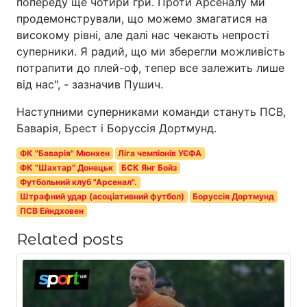
попереду ще чотири гри. Проти Арсеналу ми
продемонстрували, що можемо змагатися на
високому рівні, але далі нас чекають непрості
суперники. Я радий, що ми зберегли можливість
потрапити до плей-оф, тепер все залежить лише
від нас", - зазначив Пушич.
Наступними суперниками команди стануть ПСВ,
Баварія, Брест і Боруссія Дортмунд.
ФК "Баварія" Мюнхен
Ліга чемпіонів УЄФА
ФК "Шахтар" Донецьк
БСК Янг Бойз
Футбольний клуб "Арсенал".
Штрафний удар (асоціативний футбол)
Боруссія Дортмунд
ПСВ Ейндховен
Related posts