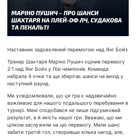
Наставник задоволений перемогою над Янг Бойз
Тренер Шахтаря Маріно Пушич оцінив перемогу
2:1 над Янг Бойз у Лізі чемпіонів. Команда
набрала 4 очки та ще зберігає шанси на вихід у
наступний раунд.
Ми усвідомлювали, що ця гра є надзвичайно
важливою для нашого подальшого перебування в
турнірі. Мені сподобався не лише підсумковий
результат, а й якість нашої гри. Вважаю, що ми
цілком заслужили на цю перемогу. Мали шанс
забити третій гол, створивши кілька нагод, але,