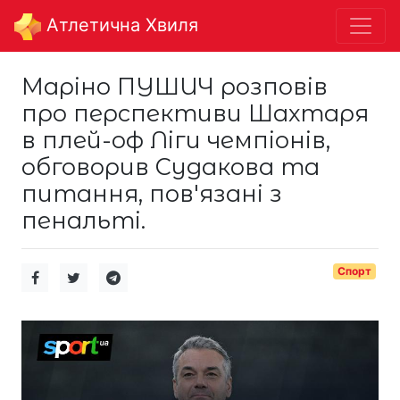
Aтлетична Хвиля
Маріно ПУШИЧ розповів
про перспективи Шахтаря
в плей-оф Ліги чемпіонів,
обговорив Судакова та
питання, пов'язані з
пенальті.
Спорт