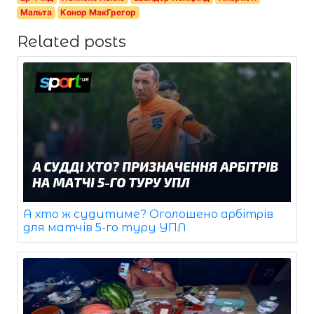
Мальта
Конор МакГрегор
Related posts
А хто ж судитиме? Оголошено арбітрів
для матчів 5-го туру УПЛ