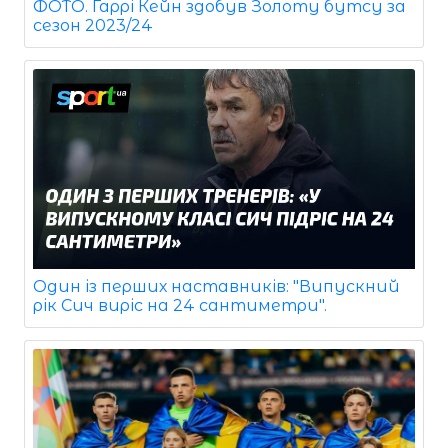
ФОТО. Гаррі Кейн здобув Золоту бутсу за
сезон 2023/24
Один із перших наставників: "Випускний
рік Сич виріс на 24 сантиметри".