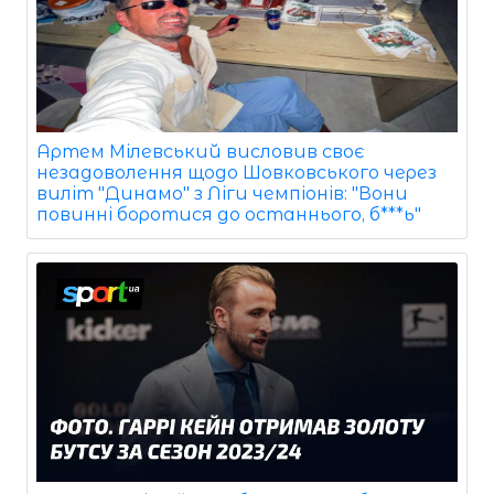
Артем Мілевський висловив своє
незадоволення щодо Шовковського через
виліт "Динамо" з Ліги чемпіонів: "Вони
повинні боротися до останнього, б***ь"