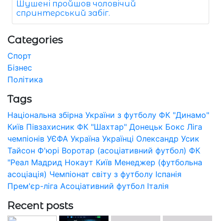
Шушені пройшов чоловічий
спринтерський забіг.
Categories
Спорт
Бізнес
Політика
Tags
Національна збірна України з футболу
ФК "Динамо"
Київ
Півзахисник
ФК "Шахтар" Донецьк
Бокс
Ліга
чемпіонів УЄФА
Україна
Українці
Олександр Усик
Тайсон Ф'юрі
Воротар (асоціативний футбол)
ФК
"Реал Мадрид
Нокаут
Київ
Менеджер (футбольна
асоціація)
Чемпіонат світу з футболу
Іспанія
Прем'єр-ліга
Асоціативний футбол
Італія
Recent posts