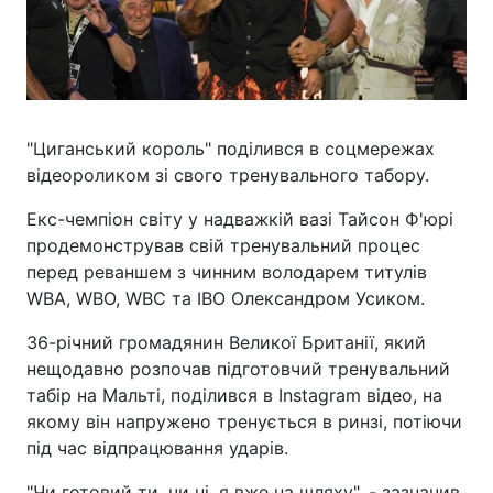
"Циганський король" поділився в соцмережах
відеороликом зі свого тренувального табору.
Екс-чемпіон світу у надважкій вазі Тайсон Ф'юрі
продемонстрував свій тренувальний процес
перед реваншем з чинним володарем титулів
WBA, WBO, WBC та IBO Олександром Усиком.
36-річний громадянин Великої Британії, який
нещодавно розпочав підготовчий тренувальний
табір на Мальті, поділився в Instagram відео, на
якому він напружено тренується в ринзі, потіючи
під час відпрацювання ударів.
"Чи готовий ти, чи ні, я вже на шляху", - зазначив