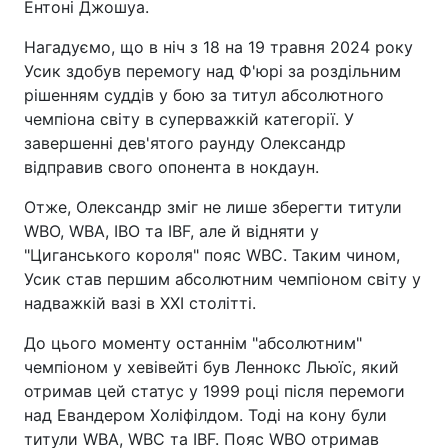
Ентоні Джошуа.
Нагадуємо, що в ніч з 18 на 19 травня 2024 року
Усик здобув перемогу над Ф'юрі за роздільним
рішенням суддів у бою за титул абсолютного
чемпіона світу в суперважкій категорії. У
завершенні дев'ятого раунду Олександр
відправив свого опонента в нокдаун.
Отже, Олександр зміг не лише зберегти титули
WBO, WBA, IBO та IBF, але й відняти у
"Циганського короля" пояс WBC. Таким чином,
Усик став першим абсолютним чемпіоном світу у
надважкій вазі в XXI столітті.
До цього моменту останнім "абсолютним"
чемпіоном у хевівейті був Леннокс Льюїс, який
отримав цей статус у 1999 році після перемоги
над Евандером Холіфілдом. Тоді на кону були
титули WBA, WBC та IBF. Пояс WBO отримав