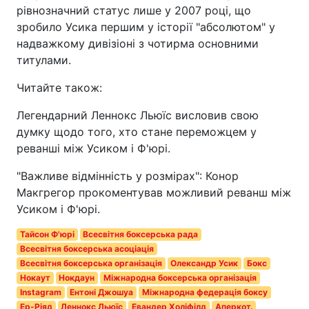
рівнозначний статус лише у 2007 році, що
зробило Усика першим у історії "абсолютом" у
надважкому дивізіоні з чотирма основними
титулами.
Читайте також:
Легендарний Леннокс Льюїс висловив свою
думку щодо того, хто стане переможцем у
реванші між Усиком і Ф'юрі.
"Важливе відмінність у розмірах": Конор
Макгрегор прокоментував можливий реванш між
Усиком і Ф'юрі.
Тайсон Ф'юрі
Всесвітня боксерська рада
Всесвітня боксерська асоціація
Всесвітня боксерська організація
Олександр Усик
Бокс
Нокаут
Нокдаун
Міжнародна боксерська організація
Instagram
Ентоні Джошуа
Міжнародна федерація боксу
Ер-Ріяд
Леннокс Льюїс
Евандер Холіфілд
Аперкот.