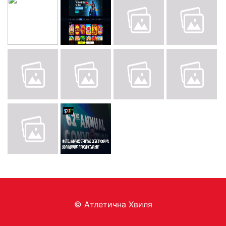
© Aтлетична Хвиля