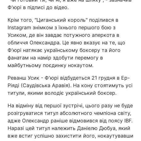
Ф'юрі в підписі до відео.
Крім того, "Циганський король" поділився в
Instagram знімком з їхнього першого бою з
Усиком, де він завдає потужного аперкота в
обличчя Олександра. Це явно вказує на те, що
Ф'юрі натякає українському боксеру та його
фанатам на намір здобути перемогу в
майбутньому поєдинку нокаутом.
Реванш Усик - Ф'юрі відбудеться 21 грудня в Ер-
Ріяді (Саудівська Аравія). На кону стоятимуть усі
титули, якими володіє український боксер.
На відміну від першої зустрічі, цього разу не буде
розігруватися титул абсолютного чемпіона світу,
адже Олександр раніше відмовився від поясу IBF.
Наразі цей титул належить Даніелю Дюбуа, який
вже встиг успішно захистити його, нокаутувавши