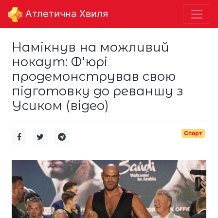
Aтлетична Хвиля
Намікнув на можливий
нокаут: Ф'юрі
продемонстрував свою
підготовку до реваншу з
Усиком (відео)
Спорт