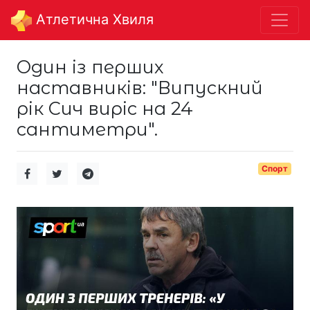
Aтлетична Хвиля
Один із перших
наставників: "Випускний
рік Сич виріс на 24
сантиметри".
Спорт