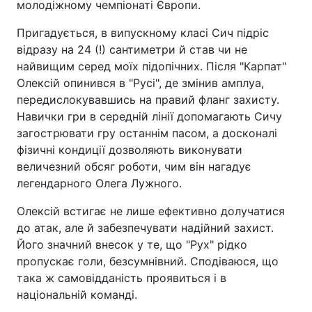
молодіжному чемпіонаті Європи.
Пригадується, в випускному класі Сич підріс
відразу на 24 (!) сантиметри й став чи не
найвищим серед моїх підопічних. Після "Карпат"
Олексій опинився в "Русі", де змінив амплуа,
передислокувавшись на правий фланг захисту.
Навички гри в середній лінії допомагають Сичу
загострювати гру останнім пасом, а досконалі
фізичні кондиції дозволяють виконувати
величезний обсяг роботи, чим він нагадує
легендарного Олега Лужного.
Олексій встигає не лише ефективно долучатися
до атак, але й забезпечувати надійний захист.
Його значний внесок у те, що "Рух" рідко
пропускає голи, безсумнівний. Сподіваюся, що
така ж самовідданість проявиться і в
національній команді.