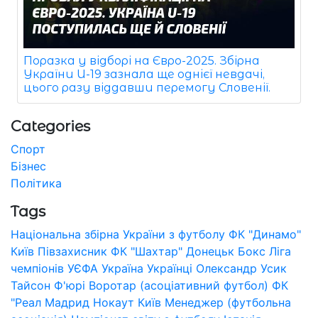
Поразка у відборі на Євро-2025. Збірна
України U-19 зазнала ще однієї невдачі,
цього разу віддавши перемогу Словенії.
Categories
Спорт
Бізнес
Політика
Tags
Національна збірна України з футболу
ФК "Динамо"
Київ
Півзахисник
ФК "Шахтар" Донецьк
Бокс
Ліга
чемпіонів УЄФА
Україна
Українці
Олександр Усик
Тайсон Ф'юрі
Воротар (асоціативний футбол)
ФК
"Реал Мадрид
Нокаут
Київ
Менеджер (футбольна