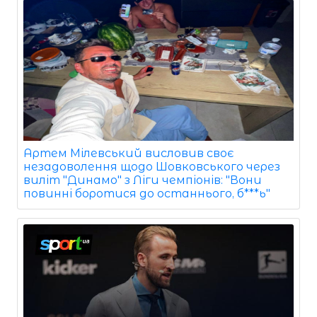
Артем Мілевський висловив своє
незадоволення щодо Шовковського через
виліт "Динамо" з Ліги чемпіонів: "Вони
повинні боротися до останнього, б***ь"