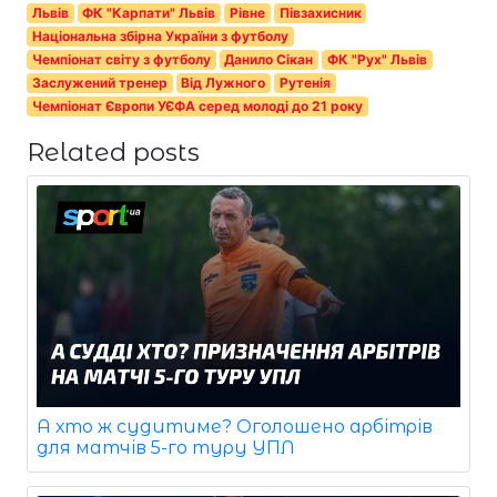
Львів
ФК "Карпати" Львів
Рівне
Півзахисник
Національна збірна України з футболу
Чемпіонат світу з футболу
Данило Сікан
ФК "Рух" Львів
Заслужений тренер
Від Лужного
Рутенія
Чемпіонат Європи УЄФА серед молоді до 21 року
Related posts
А хто ж судитиме? Оголошено арбітрів
для матчів 5-го туру УПЛ