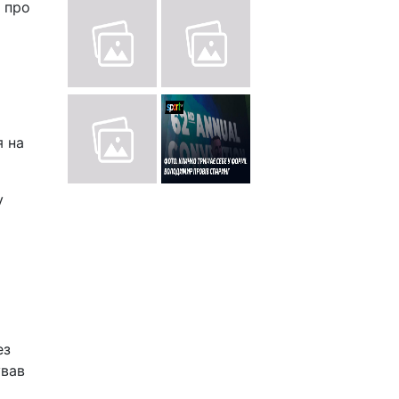
, про
я на
у
ез
ував