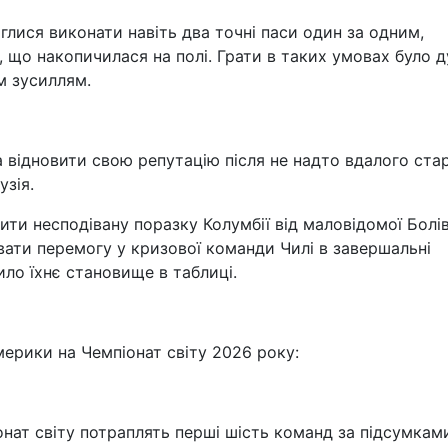
лися виконати навіть два точні паси один за одним,
і, що накопичилася на полі. Грати в таких умовах було 
м зусиллям.
 відновити свою репутацію після не надто вдалого стар
узія.
ити несподівану поразку Колумбії від маловідомої Болів
ирвати перемогу у кризової команди Чилі в завершальні
ило їхнє становище в таблиці.
мерики на Чемпіонат світу 2026 року:
нат світу потраплять перші шість команд за підсумкам