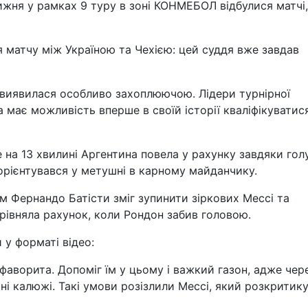
тижня у рамках 9 туру в зоні КОНМЕБОЛ відбулися матчі
 матчу між Україною та Чехією: цей суддя вже завдав
, виявилася особливо захоплюючою. Лідери турнірної
а має можливість вперше в своїй історії кваліфікуватис
е на 13 хвилині Аргентина повела у рахунку завдяки гол
орієнтувався у метушні в карному майданчику.
м Фернандо Батісти зміг зупинити зіркових Мессі та
зрівняла рахунок, коли Рондон забив головою.
 у форматі відео:
 фаворита. Допоміг їм у цьому і важкий газон, адже чер
ні калюжі. Такі умови розізлили Мессі, який розкритик