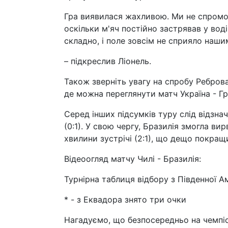
Гра виявилася жахливою. Ми не спромог
оскільки м'яч постійно застрявав у вод
складно, і поле зовсім не сприяло наши
– підкреслив Ліонель.
Також зверніть увагу на спробу Реброва
де можна переглянути матч Україна - Гр
Серед інших підсумків туру слід відзнач
(0:1). У свою чергу, Бразилія змогла в
хвилини зустрічі (2:1), що дещо покращ
Відеоогляд матчу Чилі - Бразилія:
Турнірна таблиця відбору з Південної А
* - з Еквадора знято три очки
Нагадуємо, що безпосередньо на чемпіо