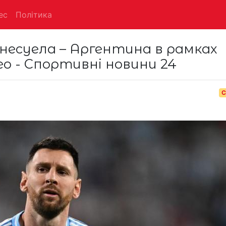
ес
Політика
енесуела – Аргентина в рамках
део - Спортивні новини 24
С