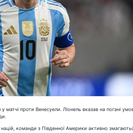
 у матчі проти Венесуели. Ліонель вказав на погані умо
ди.
 націй, команди з Південної Америки активно змагають