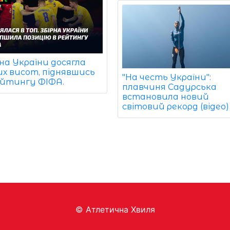
на України досягла
их висот, піднявшись
"На честь України":
ейтингу ФІФА.
плавчиня Садурська
встановила новий
світовий рекорд (відео)
© Aтлетична Хвиля