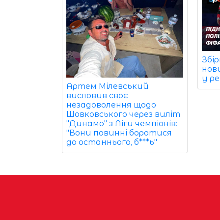
Збір
нов
у р
Артем Мілевський
висловив своє
незадоволення щодо
Шовковського через виліт
"Динамо" з Ліги чемпіонів:
"Вони повинні боротися
до останнього, б***ь"