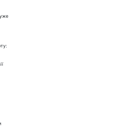
дуже
ту:
ії
и