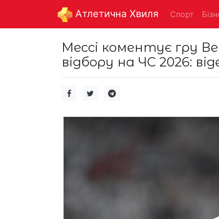
Aтлетична Хвиля
Спорт
Бізн
Мессі коментує гру В
відбору на ЧС 2026: ві