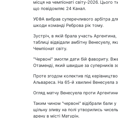
місця на чемпіонаті світу-2026. Цього 
що повідомляє 24 Канал.
УЄФА вибрав суперечливого арбітра для
шкоди команді Реброва рік тому.
Зустріч, в якій брала участь Аргентина
таблиці відвідали амбітну Венесуелу, як
Чемпіонат світу.
"Червоні" змогли дати бій фавориту. Вж
Отаменді, який швидше за суперників з
Проте згодом колектив під керівництво
Альвареса. На 65-й хвилині Венесуела 
Огляд матчу Венесуела проти Аргентини
Таким чином "червоні" відібрали бали у
щільну зливу на полі утворились чисель
арену в місті Матурін.