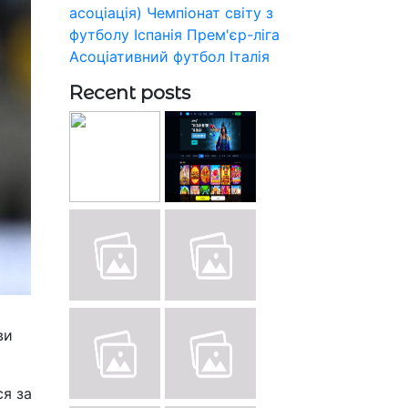
асоціація)
Чемпіонат світу з
футболу
Іспанія
Прем'єр-ліга
Асоціативний футбол
Італія
Recent posts
ви
ся за