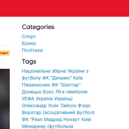
Categories
Спорт
Бізнес
Політика
порт
Tags
Національна збірна України з
футболу
ФК "Динамо" Київ
Півзахисник
ФК "Шахтар"
Донецьк
Бокс
Ліга чемпіонів
УЄФА
Україна
Українці
Олександр Усик
Тайсон Ф'юрі
Воротар (асоціативний футбол)
ФК "Реал Мадрид
Нокаут
Київ
Менеджер (футбольна