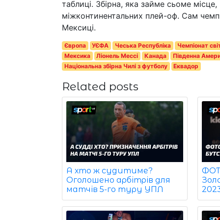
таблиці. Збірна, яка займе сьоме місце
міжконтинентальних плей-оф. Сам чемпіо
Мексиці.
Європа
УЄФА
Чеська Республіка
Чемпіонат сві
Мексика
Ліонель Мессі
Канада
Південна Амер
Національна збірна Чилі з футболу
Еквадор
Related posts
ФОТО
А хто ж судитиме?
Зол
Оголошено арбітрів для
202
матчів 5-го туру УПЛ