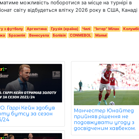
, матиме можливість поборотися за місце на турнірі в
нат світу відбудеться влітку 2026 року в США, Канаді
ту з футболу
Аргентина
Грузія (країна)
Чилі
"Інтер" Мілан
Колумбі
ика
Бразилія
Венесуела
Болівія
CONMEBOL
Маямі
. Гаррі Кейн здобув
Манчестер Юнайтед
оту бутсу за сезон
прийняв рішення не
3/24
подовжувати угоду з
досвідченим хавбеком.