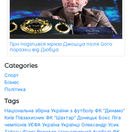
Гірн поділився мрією Джошуа після його
поразки від Дюбуа.
Categories
Спорт
Бізнес
Політика
Tags
Національна збірна України з футболу
ФК "Динамо"
Київ
Півзахисник
ФК "Шахтар" Донецьк
Бокс
Ліга
чемпіонів УЄФА
Україна
Українці
Олександр Усик
Тайсон Ф'юрі
Воротар (асоціативний футбол)
ФК