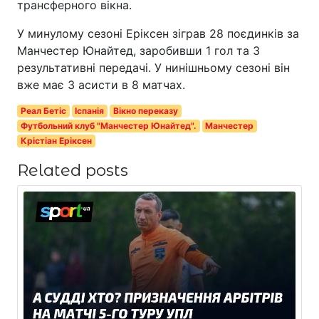
трансферного вікна.
У минулому сезоні Еріксен зіграв 28 поєдинків за
Манчестер Юнайтед, заробивши 1 гол та 3
результативні передачі. У нинішньому сезоні він
вже має 3 асисти в 8 матчах.
Реал Бетіс
Іспанія
Вікно переказу
Футбольний клуб "Манчестер Юнайтед".
Манчестер
Крістіан Еріксен
Related posts