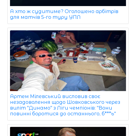
А хто ж судитиме? Оголошено арбітрів
для матчів 5-го туру УПЛ
Артем Мілевський висловив своє
незадоволення щодо Шовковського через
виліт "Динамо" з Ліги чемпіонів: "Вони
повинні боротися до останнього, б***ь"