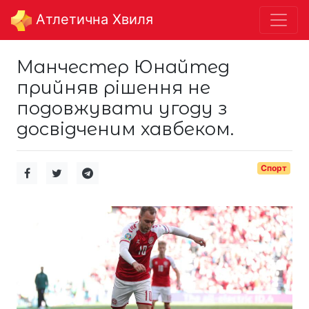
Aтлетична Хвиля
Манчестер Юнайтед
прийняв рішення не
подовжувати угоду з
досвідченим хавбеком.
Спорт