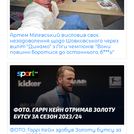
Артем Мілевський висловив своє
незадоволення щодо Шовковського через
виліт "Динамо" з Ліги чемпіонів: "Вони
повинні боротися до останнього, б***ь"
ФОТО. Гаррі Кейн здобув Золоту бутсу за