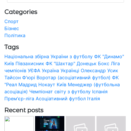
Categories
Спорт
Бізнес
Політика
Tags
Національна збірна України з футболу
ФК "Динамо"
Київ
Півзахисник
ФК "Шахтар" Донецьк
Бокс
Ліга
чемпіонів УЄФА
Україна
Українці
Олександр Усик
Тайсон Ф'юрі
Воротар (асоціативний футбол)
ФК
"Реал Мадрид
Нокаут
Київ
Менеджер (футбольна
асоціація)
Чемпіонат світу з футболу
Іспанія
Прем'єр-ліга
Асоціативний футбол
Італія
Recent posts