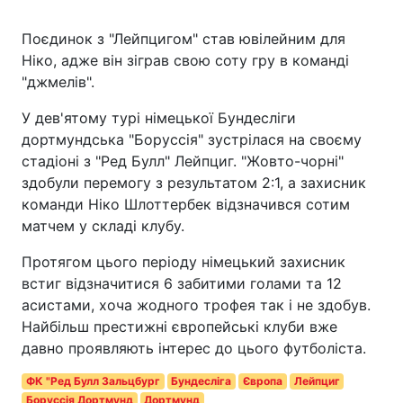
Поєдинок з "Лейпцигом" став ювілейним для
Ніко, адже він зіграв свою соту гру в команді
"джмелів".
У дев'ятому турі німецької Бундесліги
дортмундська "Боруссія" зустрілася на своєму
стадіоні з "Ред Булл" Лейпциг. "Жовто-чорні"
здобули перемогу з результатом 2:1, а захисник
команди Ніко Шлоттербек відзначився сотим
матчем у складі клубу.
Протягом цього періоду німецький захисник
встиг відзначитися 6 забитими голами та 12
асистами, хоча жодного трофея так і не здобув.
Найбільш престижні європейські клуби вже
давно проявляють інтерес до цього футболіста.
ФК "Ред Булл Зальцбург
Бундесліга
Європа
Лейпциг
Боруссія Дортмунд
Дортмунд