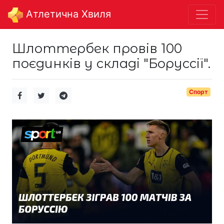
Aтлетична Хвиля
Шлоттербек провів 100
поєдинків у складі "Боруссії".
Спорт