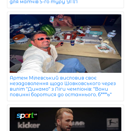
для матчів 5-го туру УПЛ
Артем Мілевський висловив своє
незадоволення щодо Шовковського через
виліт "Динамо" з Ліги чемпіонів: "Вони
повинні боротися до останнього, б***ь"