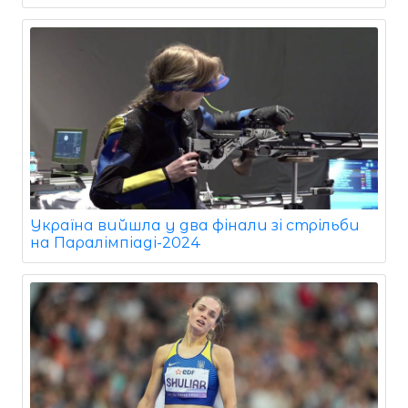
Україна вийшла у два фінали зі стрільби
на Паралімпіаді-2024