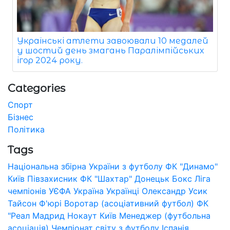
Українські атлети завоювали 10 медалей
у шостий день змагань Паралімпійських
ігор 2024 року.
Categories
Спорт
Бізнес
Політика
Tags
Національна збірна України з футболу
ФК "Динамо"
Київ
Півзахисник
ФК "Шахтар" Донецьк
Бокс
Ліга
чемпіонів УЄФА
Україна
Українці
Олександр Усик
Тайсон Ф'юрі
Воротар (асоціативний футбол)
ФК
"Реал Мадрид
Нокаут
Київ
Менеджер (футбольна
асоціація)
Чемпіонат світу з футболу
Іспанія