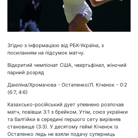
Згідно з інформацією від РБК-Україна, з
посиланням на підсумок матчу.
Відкритий чемпіонат США, чвертьфінал, жіночий
парний розряд
Даніліна/Хромачова - Остапенко/Л. Кіченок - 0:2
(6:7, 4:6)
Казахсько-російський дует упевнено розпочав
матч, повівши 3:1 з брейком. Утім, союз українки
та балтійки в середині першого сету вирівняв
становище (3:3). У десятому геймі Кіченок із
Остапенко ледь не взяли подачу суперниць