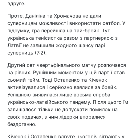
вдруге.
Проте, Даніліна та Хромачова не дали
суперницям можливості використати сетбол. У
підсумку, гра перейшла на тай-брейк. Тут
українська тенісистка разом з партнеркою з
Латвії не залишили жодного шансу парі
суперниць (7:2).
Другий сет чвертьфінального матчу розпочався
на рівних. Рушійним моментом у цій партії став
сьомий гейм. Тоді Остапенко та Кіченок
активізувалися і серйозно взялися за брейк.
Успішною виявилася лише восьма спроба
українсько-латвійського тандему. Після цього їм
залишалося тільки не допускати помилок на
своїх подачах, з чим лідерки впоралися
бездоганно.
Кіченок і Остапенко вдруге цьогоріч зіграють у