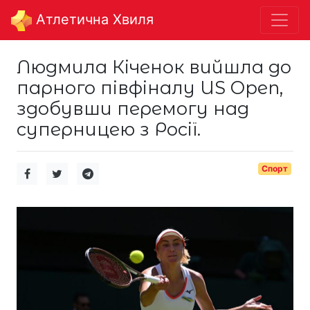
Aтлетична Хвиля
Людмила Кіченок вийшла до
парного півфіналу US Open,
здобувши перемогу над
суперницею з Росії.
Спорт