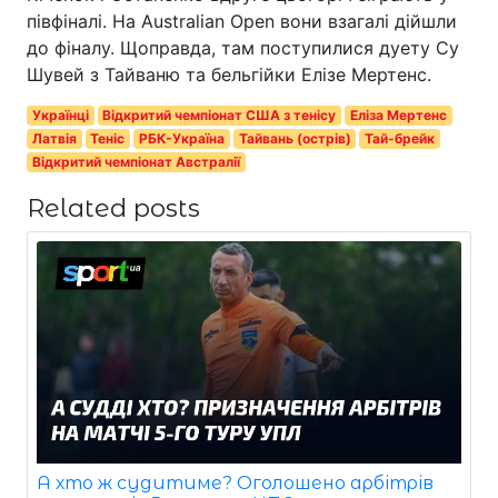
півфіналі. На Australian Open вони взагалі дійшли
до фіналу. Щоправда, там поступилися дуету Су
Шувей з Тайваню та бельгійки Елізе Мертенс.
Українці
Відкритий чемпіонат США з тенісу
Еліза Мертенс
Латвія
Теніс
РБК-Україна
Тайвань (острів)
Тай-брейк
Відкритий чемпіонат Австралії
Related posts
А хто ж судитиме? Оголошено арбітрів