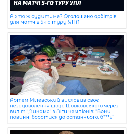
А хто ж судитиме? Оголошено арбітрів
для матчів 5-го туру УПЛ
Артем Мілевський висловив своє
незадоволення щодо Шовковського через
виліт "Динамо" з Ліги чемпіонів: "Вони
повинні боротися до останнього, б***ь"