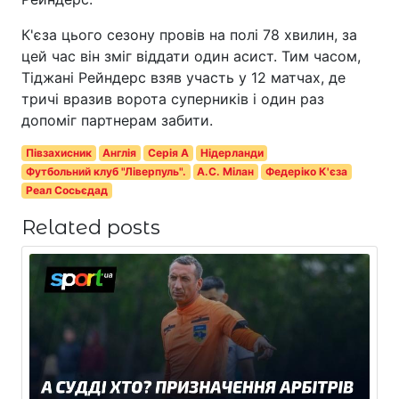
К'єза цього сезону провів на полі 78 хвилин, за
цей час він зміг віддати один асист. Тим часом,
Тіджані Рейндерс взяв участь у 12 матчах, де
тричі вразив ворота суперників і один раз
допоміг партнерам забити.
Півзахисник
Англія
Серія A
Нідерланди
Футбольний клуб "Ліверпуль".
A.C. Мілан
Федеріко К'єза
Реал Сосьєдад
Related posts