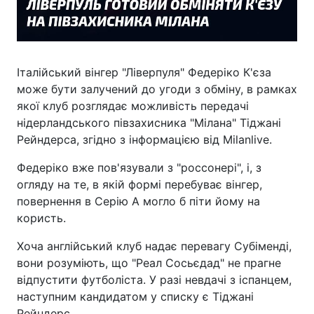
Італійський вінгер "Ліверпуля" Федеріко К'єза
може бути залучений до угоди з обміну, в рамках
якої клуб розглядає можливість передачі
нідерландського півзахисника "Мілана" Тіджані
Рейндерса, згідно з інформацією від Milanlive.
Федеріко вже пов'язували з "россонері", і, з
огляду на те, в якій формі перебуває вінгер,
повернення в Серію А могло б піти йому на
користь.
Хоча англійський клуб надає перевагу Субіменді,
вони розуміють, що "Реал Сосьєдад" не прагне
відпустити футболіста. У разі невдачі з іспанцем,
наступним кандидатом у списку є Тіджані
Рейндерс.