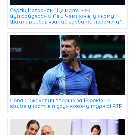
Сергій Нагорняк: "Це матч між
аутсайдерами Ліги Чемпіонів, у якому
Шахтар зобов'язаний здобути перемогу."
Новак Джокович вперше за 18 років не
візьме участі в підсумковому турнірі ATP.