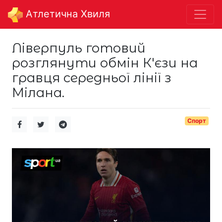
Aтлетична Хвиля
Ліверпуль готовий
розглянути обмін К'єзи на
гравця середньої лінії з
Мілана.
Спорт