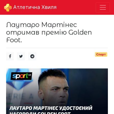
Aтлетична Хвиля
Лаутаро Мартінес
отримав премію Golden
Foot.
Спорт