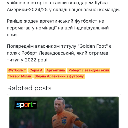
увійшов в історію, ставши володарем Кубка
Америки-2024/25 у складі національної команди.
Раніше жоден аргентинський футболіст не
перемагав у номінації на цей індивідуальний
приз.
Попереднім власником титулу "Golden Foot" є
поляк Роберт Левандовський, який отримав
титул у 2022 році.
Футболіст
Серія A
Аргентина
Роберт Левандовський
"Інтер" Мілан
Збірна Аргентини з футболу
Related posts