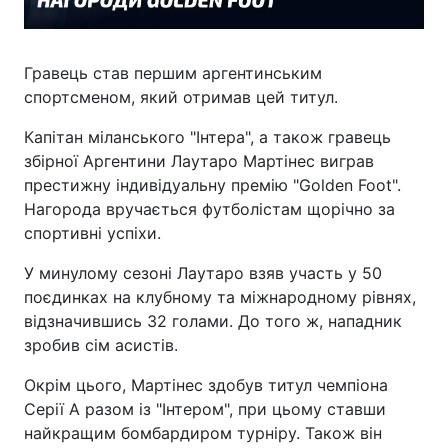
Гравець став першим аргентинським
спортсменом, який отримав цей титул.
Капітан міланського "Інтера", а також гравець
збірної Аргентини Лаутаро Мартінес виграв
престижну індивідуальну премію "Golden Foot".
Нагорода вручається футболістам щорічно за
спортивні успіхи.
У минулому сезоні Лаутаро взяв участь у 50
поєдинках на клубному та міжнародному рівнях,
відзначившись 32 голами. До того ж, нападник
зробив сім асистів.
Окрім цього, Мартінес здобув титул чемпіона
Серії А разом із "Інтером", при цьому ставши
найкращим бомбардиром турніру. Також він