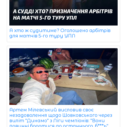
А хто ж судитиме? Оголошено арбітрів
для матчів 5-го туру УПЛ
Артем Мілевський висловив своє
незадоволення щодо Шовковського через
виліт "Динамо" з Ліги чемпіонів: "Вони
повинні боротися до останнього, б***ь"