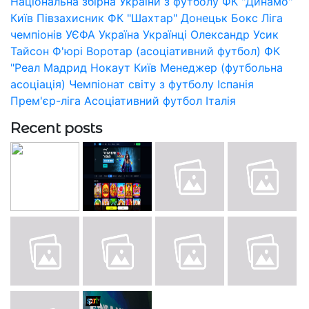
Національна збірна України з футболу
ФК "Динамо"
Київ
Півзахисник
ФК "Шахтар" Донецьк
Бокс
Ліга
чемпіонів УЄФА
Україна
Українці
Олександр Усик
Тайсон Ф'юрі
Воротар (асоціативний футбол)
ФК
"Реал Мадрид
Нокаут
Київ
Менеджер (футбольна
асоціація)
Чемпіонат світу з футболу
Іспанія
Прем'єр-ліга
Асоціативний футбол
Італія
Recent posts