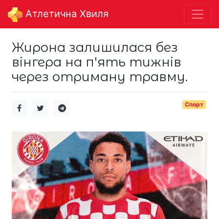
Aтлетична Хвиля
Жирона залишилася без
вінгера на п'ять тижнів
через отриману травму.
Спорт