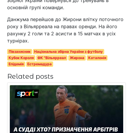
збірної України повернувся до тренувань в
основній групі команди.
Данжума перейшов до Жирони влітку поточного
року з Вільярреала на правах оренди. На його
рахунку 2 голи та 2 асисти в 15 матчах в усіх
турнірах.
Півзахисник
Національна збірна України з футболу
Кубок Короля
ФК "Вільярреал
Жирона
Каталонія
Епідемія
Естремадура
Related posts