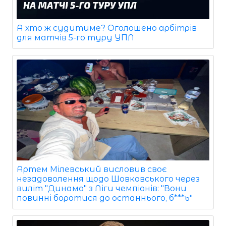
А хто ж судитиме? Оголошено арбітрів
для матчів 5-го туру УПЛ
Артем Мілевський висловив своє
незадоволення щодо Шовковського через
виліт "Динамо" з Ліги чемпіонів: "Вони
повинні боротися до останнього, б***ь"