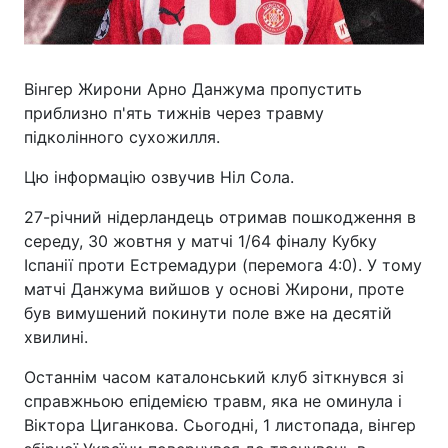
Вінгер Жирони Арно Данжума пропустить
приблизно п'ять тижнів через травму
підколінного сухожилля.
Цю інформацію озвучив Ніл Сола.
27-річний нідерландець отримав пошкодження в
середу, 30 жовтня у матчі 1/64 фіналу Кубку
Іспанії проти Естремадури (перемога 4:0). У тому
матчі Данжума вийшов у основі Жирони, проте
був вимушений покинути поле вже на десятій
хвилині.
Останнім часом каталонський клуб зіткнувся зі
справжньою епідемією травм, яка не оминула і
Віктора Циганкова. Сьогодні, 1 листопада, вінгер